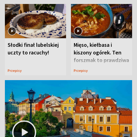
Słodki finał lubelskiej
Mięso, kiełbasa i
uczty to racuchy!
kiszony ogórek. Ten
forszmak to prawdziwa
uczta
Przepisy
Przepisy