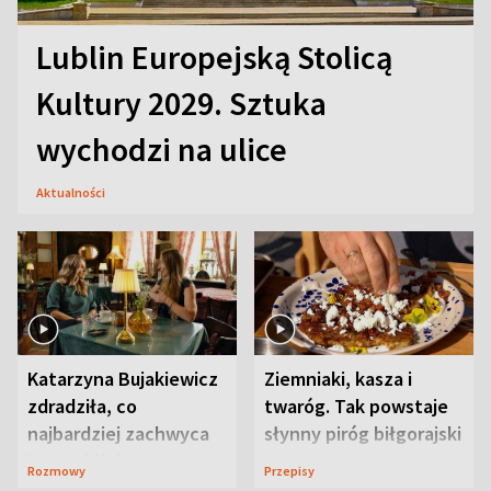
Lublin Europejską Stolicą
Kultury 2029. Sztuka
wychodzi na ulice
Aktualności
Katarzyna Bujakiewicz
Ziemniaki, kasza i
zdradziła, co
twaróg. Tak powstaje
najbardziej zachwyca
słynny piróg biłgorajski
ją w Lublinie
Rozmowy
Przepisy