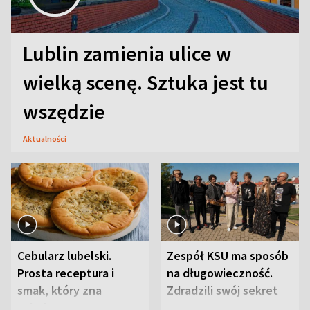
Lublin zamienia ulice w
wielką scenę. Sztuka jest tu
wszędzie
Aktualności
Cebularz lubelski.
Zespół KSU ma sposób
Prosta receptura i
na długowieczność.
smak, który zna
Zdradzili swój sekret
Lubelszczyzna