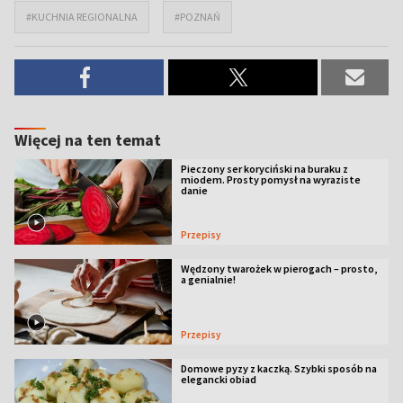
#KUCHNIA REGIONALNA
#POZNAŃ
Więcej na ten temat
Pieczony ser koryciński na buraku z
miodem. Prosty pomysł na wyraziste
danie
Przepisy
Wędzony twarożek w pierogach – prosto,
a genialnie!
Przepisy
Domowe pyzy z kaczką. Szybki sposób na
elegancki obiad