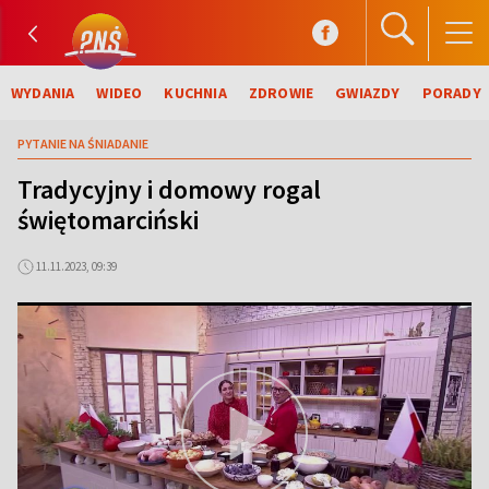
WYDANIA
WIDEO
KUCHNIA
ZDROWIE
GWIAZDY
PORADY
PYTANIE NA ŚNIADANIE
Tradycyjny i domowy rogal
świętomarciński
11.11.2023, 09:39