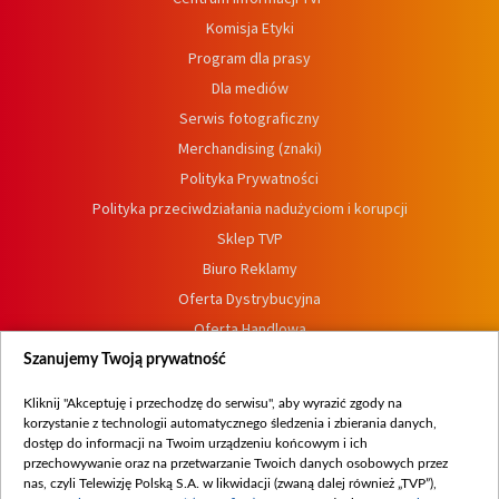
Komisja Etyki
Program dla prasy
Dla mediów
Serwis fotograficzny
Merchandising (znaki)
Polityka Prywatności
Polityka przeciwdziałania nadużyciom i korupcji
Sklep TVP
Biuro Reklamy
Oferta Dystrybucyjna
Oferta Handlowa
Dostępność
Szanujemy Twoją prywatność
Moje zgody
Kliknij "Akceptuję i przechodzę do serwisu", aby wyrazić zgody na
Procedura zgłoszeń wewnętrznych
korzystanie z technologii automatycznego śledzenia i zbierania danych,
dostęp do informacji na Twoim urządzeniu końcowym i ich
przechowywanie oraz na przetwarzanie Twoich danych osobowych przez
nas, czyli Telewizję Polską S.A. w likwidacji (zwaną dalej również „TVP”),