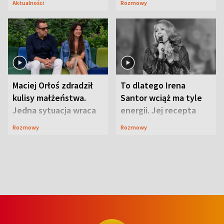
Aktualności
Rozmowy
Maciej Orłoś zdradził
To dlatego Irena
kulisy małżeństwa.
Santor wciąż ma tyle
Jedna sytuacja wraca
energii. Jej recepta
jak bumerang
jest zaskakująco
Rozmowy
Rozmowy
prosta