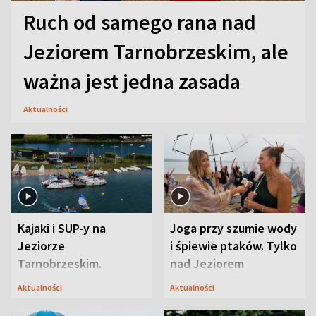
Ruch od samego rana nad
Jeziorem Tarnobrzeskim, ale
ważna jest jedna zasada
Aktualności
Kajaki i SUP-y na
Joga przy szumie wody
Jeziorze
i śpiewie ptaków. Tylko
Tarnobrzeskim.
nad Jeziorem
Przyrodnicy zwracają
Tarnobrzeskim
Aktualności
Aktualności
uwagę na coś jeszcze