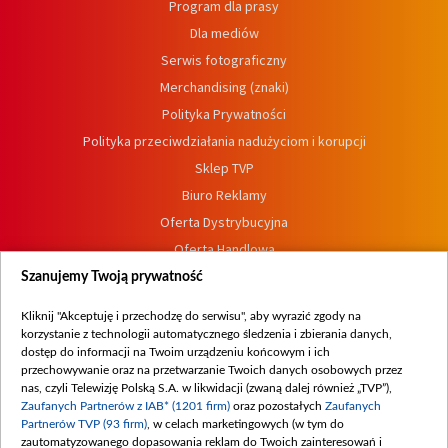
Program dla prasy
Dla mediów
Serwis fotograficzny
Merchandising (znaki)
Polityka Prywatności
Polityka przeciwdziałania nadużyciom i korupcji
Sklep TVP
Biuro Reklamy
Oferta Dystrybucyjna
Oferta Handlowa
Dostępność
Szanujemy Twoją prywatność
Moje zgody
Kliknij "Akceptuję i przechodzę do serwisu", aby wyrazić zgody na
Procedura zgłoszeń wewnętrznych
korzystanie z technologii automatycznego śledzenia i zbierania danych,
dostęp do informacji na Twoim urządzeniu końcowym i ich
przechowywanie oraz na przetwarzanie Twoich danych osobowych przez
nas, czyli Telewizję Polską S.A. w likwidacji (zwaną dalej również „TVP”),
Zaufanych Partnerów z IAB* (1201 firm)
oraz pozostałych
Zaufanych
Partnerów TVP (93 firm)
, w celach marketingowych (w tym do
zautomatyzowanego dopasowania reklam do Twoich zainteresowań i