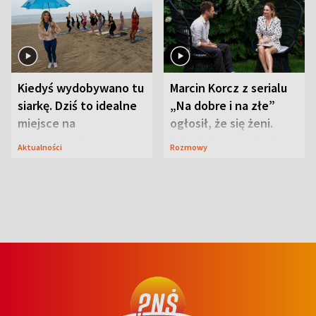
Kiedyś wydobywano tu
Marcin Korcz z serialu
siarkę. Dziś to idealne
„Na dobre i na złe”
miejsce na
ogłosił, że się żeni.
wypoczynek
Zdradził, co zmienił
Aktualności
Rozmowy
syn