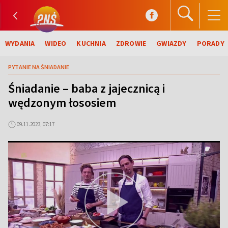
WYDANIA
WIDEO
KUCHNIA
ZDROWIE
GWIAZDY
PORADY
PYTANIE NA ŚNIADANIE
Śniadanie – baba z jajecznicą i
wędzonym łososiem
09.11.2023, 07:17