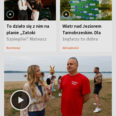
To działo się z nim na
Wiatr nad Jeziorem
planie „Zatoki
Tarnobrzeskim. Dla
Szpiegów”. Mateusz
żeglarzy to dobra
Janicki odsłonił
wiadomość
Rozmowy
Aktualności
aktorski sekret