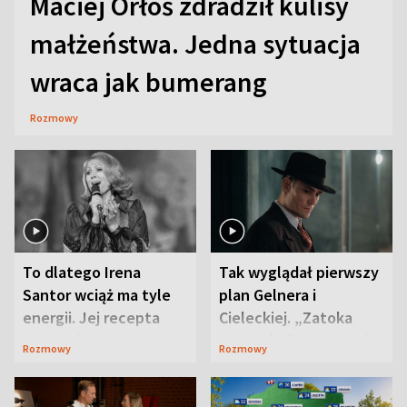
Maciej Orłoś zdradził kulisy
małżeństwa. Jedna sytuacja
wraca jak bumerang
Rozmowy
To dlatego Irena
Tak wyglądał pierwszy
Santor wciąż ma tyle
plan Gelnera i
energii. Jej recepta
Cieleckiej. „Zatoka
jest zaskakująco
szpiegów” od razu ich
Rozmowy
Rozmowy
prosta
zaskoczyła