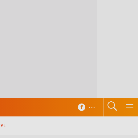
...
TYL