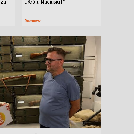
cza
„Królu Maciusiu I”
Rozmowy