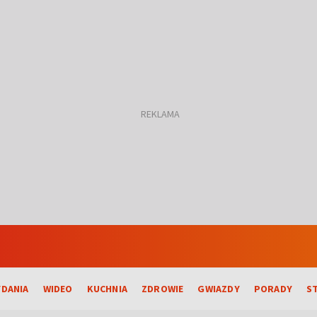
DANIA
WIDEO
KUCHNIA
ZDROWIE
GWIAZDY
PORADY
S