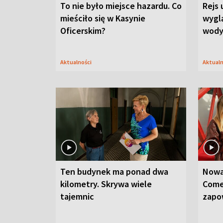
To nie było miejsce hazardu. Co
Rejs 
mieściło się w Kasynie
wygl
Oficerskim?
wod
Aktualności
Aktual
Ten budynek ma ponad dwa
Nowa
kilometry. Skrywa wiele
Come
tajemnic
zapo