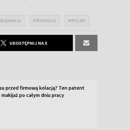
PIELĘGNACJA
#TRYCHOLOG
#FRYZJER
UDOSTĘPNIJ NA X
su przed firmową kolacją? Ten patent
 makijaż po całym dniu pracy