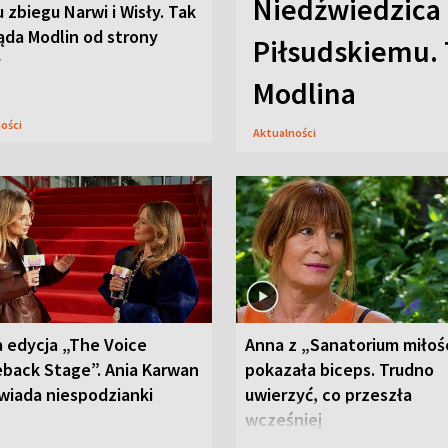
Niedźwiedzica
u zbiegu Narwi i Wisły. Tak
ąda Modlin od strony
Piłsudskiemu. 
y
Modlina
ności
Aktualności
 edycja „The Voice
Anna z „Sanatorium miłoś
back Stage”. Ania Karwan
pokazała biceps. Trudno
wiada niespodzianki
uwierzyć, co przeszła
wcześniej