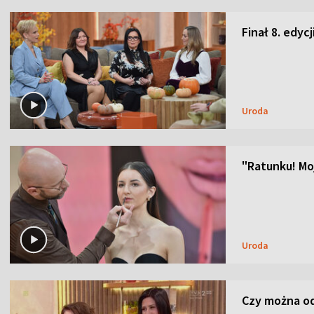
Finał 8. edyc
Uroda
"Ratunku! Moj
Uroda
Czy można od