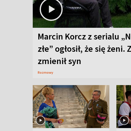
Marcin Korcz z serialu „N
złe” ogłosił, że się żeni. 
zmienił syn
Rozmowy