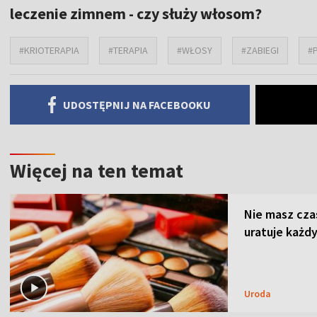
leczenie zimnem - czy służy włosom?
#KRIOTERAPIA
#TERAPIA
#WŁOSY
#ZABIEGI
#
UDOSTĘPNIJ NA FACEBOOKU
Więcej na ten temat
Nie masz cza
uratuje każdy
Uroda