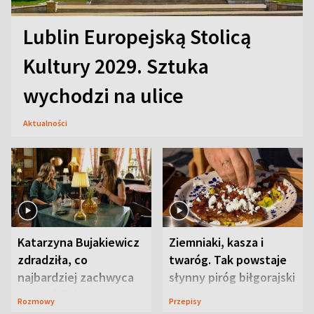
Lublin Europejską Stolicą
Kultury 2029. Sztuka
wychodzi na ulice
Aktualności
Katarzyna Bujakiewicz
Ziemniaki, kasza i
zdradziła, co
twaróg. Tak powstaje
najbardziej zachwyca
słynny piróg biłgorajski
ją w Lublinie
Rozmowy
Przepisy