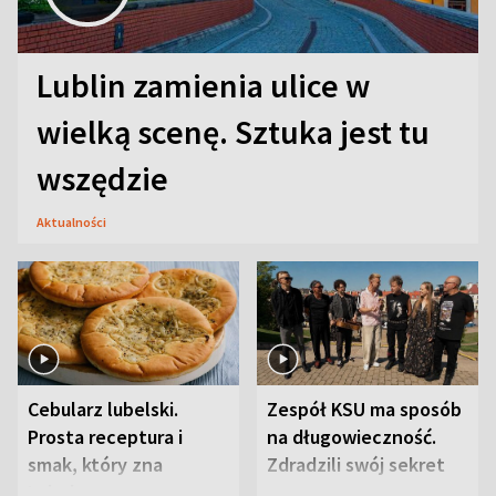
Lublin zamienia ulice w
wielką scenę. Sztuka jest tu
wszędzie
Aktualności
Cebularz lubelski.
Zespół KSU ma sposób
Prosta receptura i
na długowieczność.
smak, który zna
Zdradzili swój sekret
Lubelszczyzna