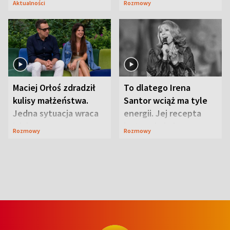
Aktualności
Rozmowy
Maciej Orłoś zdradził
To dlatego Irena
kulisy małżeństwa.
Santor wciąż ma tyle
Jedna sytuacja wraca
energii. Jej recepta
jak bumerang
jest zaskakująco
Rozmowy
Rozmowy
prosta