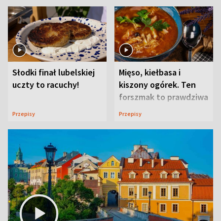
Słodki finał lubelskiej
Mięso, kiełbasa i
uczty to racuchy!
kiszony ogórek. Ten
forszmak to prawdziwa
uczta
Przepisy
Przepisy