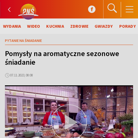
WYDANIA
WIDEO
KUCHNIA
ZDROWIE
GWIAZDY
PORADY
PYTANIE NA ŚNIADANIE
Pomysły na aromatyczne sezonowe
śniadanie
07.11.2023, 08:08