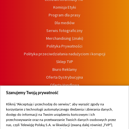
Komisja Etyki
Program dla prasy
Dla mediów
Serwis fotograficzny
Merchandising (znaki)
Polityka Prywatności
Polityka przeciwdziałania nadużyciom i korupcji
Sklep TVP
Biuro Reklamy
Oferta Dystrybucyjna
Oferta Handlowa
Dostępność
Szanujemy Twoją prywatność
Moje zgody
Kliknij "Akceptuję i przechodzę do serwisu", aby wyrazić zgody na
Procedura zgłoszeń wewnętrznych
korzystanie z technologii automatycznego śledzenia i zbierania danych,
dostęp do informacji na Twoim urządzeniu końcowym i ich
przechowywanie oraz na przetwarzanie Twoich danych osobowych przez
nas, czyli Telewizję Polską S.A. w likwidacji (zwaną dalej również „TVP”),