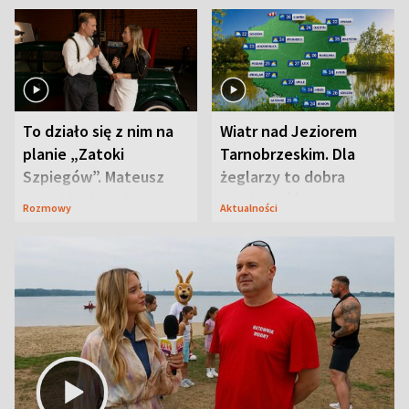
To działo się z nim na
Wiatr nad Jeziorem
planie „Zatoki
Tarnobrzeskim. Dla
Szpiegów”. Mateusz
żeglarzy to dobra
Janicki odsłonił
wiadomość
Rozmowy
Aktualności
aktorski sekret