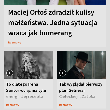
Maciej Orłoś zdradził kulisy
małżeństwa. Jedna sytuacja
wraca jak bumerang
Rozmowy
To dlatego Irena
Tak wyglądał pierwszy
Santor wciąż ma tyle
plan Gelnera i
energii. Jej recepta
Cieleckiej. „Zatoka
jest zaskakująco
szpiegów” od razu ich
Rozmowy
Rozmowy
prosta
zaskoczyła