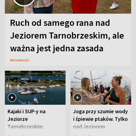
Ruch od samego rana nad
Jeziorem Tarnobrzeskim, ale
ważna jest jedna zasada
Aktualności
Kajaki i SUP-y na
Joga przy szumie wody
Jeziorze
i śpiewie ptaków. Tylko
Tarnobrzeskim.
nad Jeziorem
Przyrodnicy zwracają
Tarnobrzeskim