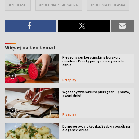
#PODLASIE
#KUCHNIA REGIONALNA
#KUCHNIA PODLASKA
Więcej na ten temat
Pieczony ser koryciński na buraku z
miodem. Prosty pomysł na wyraziste
danie
Przepisy
Wędzony twarożek w pierogach – prosto,
a genialnie!
Przepisy
Domowe pyzy z kaczką. Szybki sposób na
elegancki obiad