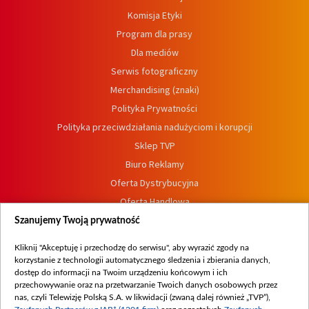
Komisja Etyki
Program dla prasy
Dla mediów
Serwis fotograficzny
Merchandising (znaki)
Polityka Prywatności
Polityka przeciwdziałania nadużyciom i korupcji
Sklep TVP
Biuro Reklamy
Oferta Dystrybucyjna
Oferta Handlowa
Dostępność
Szanujemy Twoją prywatność
Moje zgody
Kliknij "Akceptuję i przechodzę do serwisu", aby wyrazić zgody na
Procedura zgłoszeń wewnętrznych
korzystanie z technologii automatycznego śledzenia i zbierania danych,
dostęp do informacji na Twoim urządzeniu końcowym i ich
przechowywanie oraz na przetwarzanie Twoich danych osobowych przez
nas, czyli Telewizję Polską S.A. w likwidacji (zwaną dalej również „TVP”),