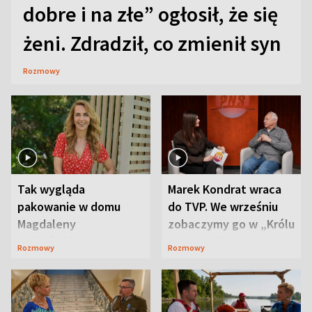
dobre i na złe” ogłosił, że się
żeni. Zdradził, co zmienił syn
Rozmowy
Tak wygląda
Marek Kondrat wraca
pakowanie w domu
do TVP. We wrześniu
Magdaleny
zobaczymy go w „Królu
Waligórskiej-Lisieckiej.
Maciusiu I”
Rozmowy
Rozmowy
Mąż nie odpuszcza