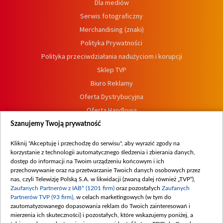
Dla mediów
Serwis fotograficzny
Merchandising (znaki)
Polityka Prywatności
Polityka przeciwdziałania nadużyciom i korupcji
Sklep TVP
Biuro Reklamy
Oferta Dystrybucyjna
Oferta Handlowa
Dostępność
Szanujemy Twoją prywatność
Moje zgody
Kliknij "Akceptuję i przechodzę do serwisu", aby wyrazić zgody na
Procedura zgłoszeń wewnętrznych
korzystanie z technologii automatycznego śledzenia i zbierania danych,
dostęp do informacji na Twoim urządzeniu końcowym i ich
przechowywanie oraz na przetwarzanie Twoich danych osobowych przez
nas, czyli Telewizję Polską S.A. w likwidacji (zwaną dalej również „TVP”),
Zaufanych Partnerów z IAB* (1201 firm)
oraz pozostałych
Zaufanych
Partnerów TVP (93 firm)
, w celach marketingowych (w tym do
zautomatyzowanego dopasowania reklam do Twoich zainteresowań i
mierzenia ich skuteczności) i pozostałych, które wskazujemy poniżej, a