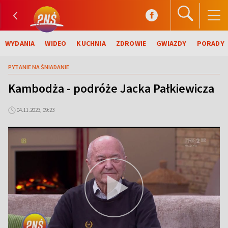
WYDANIA
WIDEO
KUCHNIA
ZDROWIE
GWIAZDY
PORADY
PYTANIE NA ŚNIADANIE
Kambodża - podróże Jacka Pałkiewicza
04.11.2023, 09:23