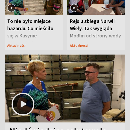
To nie było miejsce
Rejs u zbiegu Narwi i
hazardu. Co mieściło
Wisły. Tak wygląda
się w Kasynie
Modlin od strony wody
Oficerskim?
Aktualności
Aktualności