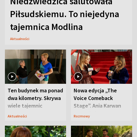
Niedźwiedzica salutowała
Piłsudskiemu. To niejedyna
tajemnica Modlina
Aktualności
Ten budynek ma ponad
Nowa edycja „The
dwa kilometry. Skrywa
Voice Comeback
wiele tajemnic
Stage”. Ania Karwan
zapowiada
Aktualności
Rozmowy
niespodzianki