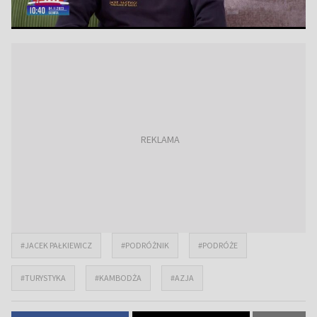
#JACEK PAŁKIEWICZ
#PODRÓŻNIK
#PODRÓŻE
#TURYSTYKA
#KAMBODŻA
#AZJA