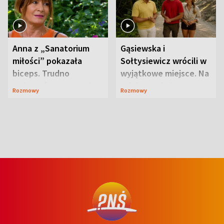
Anna z „Sanatorium
Gąsiewska i
miłości” pokazała
Sołtysiewicz wrócili w
biceps. Trudno
wyjątkowe miejsce. Na
uwierzyć, co przeszła
szlaku czekał
Rozmowy
Rozmowy
wcześniej
niedźwiedź