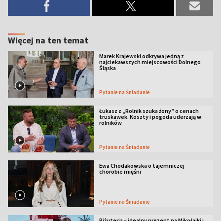
Więcej na ten temat
Marek Krajewski odkrywa jedną z
najciekawszych miejscowości Dolnego
Śląska
Pytanie na Śniadanie
Łukasz z „Rolnik szuka żony” o cenach
truskawek. Koszty i pogoda uderzają w
rolników
Pytanie na Śniadanie
Ewa Chodakowska o tajemniczej
chorobie mięśni
Pytanie na Śniadanie
Biżuteria – idealny prezent na Mikołajki i