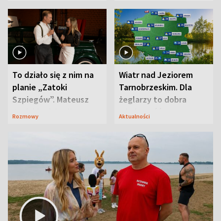
prosta
zaskoczyła
To działo się z nim na
Wiatr nad Jeziorem
planie „Zatoki
Tarnobrzeskim. Dla
Szpiegów”. Mateusz
żeglarzy to dobra
Janicki odsłonił
wiadomość
Rozmowy
Aktualności
aktorski sekret