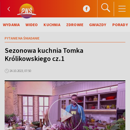
WYDANIA
WIDEO
KUCHNIA
ZDROWIE
GWIAZDY
PORADY
PYTANIE NA ŚNIADANIE
Sezonowa kuchnia Tomka
Królikowskiego cz.1
24.10.2023, 07:50