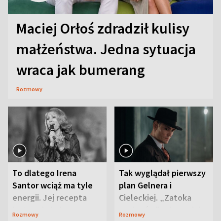
Maciej Orłoś zdradził kulisy
małżeństwa. Jedna sytuacja
wraca jak bumerang
Rozmowy
To dlatego Irena
Tak wyglądał pierwszy
Santor wciąż ma tyle
plan Gelnera i
energii. Jej recepta
Cieleckiej. „Zatoka
jest zaskakująco
szpiegów” od razu ich
Rozmowy
Rozmowy