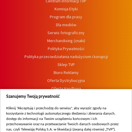
Centrum informacji TVP
Komisja Etyki
Program dla prasy
Dla mediów
Serwis fotograficzny
Merchandising (znaki)
Polityka Prywatności
Polityka przeciwdziałania nadużyciom i korupcji
Sklep TVP
Biuro Reklamy
Oferta Dystrybucyjna
Oferta Handlowa
Dostępność
Szanujemy Twoją prywatność
Moje zgody
Kliknij "Akceptuję i przechodzę do serwisu", aby wyrazić zgody na
Procedura zgłoszeń wewnętrznych
korzystanie z technologii automatycznego śledzenia i zbierania danych,
dostęp do informacji na Twoim urządzeniu końcowym i ich
przechowywanie oraz na przetwarzanie Twoich danych osobowych przez
nas, czyli Telewizję Polską S.A. w likwidacji (zwaną dalej również „TVP”),