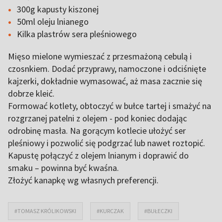
300g kapusty kiszonej
50ml oleju lnianego
Kilka plastrów sera pleśniowego
Mięso mielone wymieszać z przesmażoną cebulą i
czosnkiem. Dodać przyprawy, namoczone i odciśnięte
kajzerki, dokładnie wymasować, aż masa zacznie się
dobrze kleić.
Formować kotlety, obtoczyć w bułce tartej i smażyć na
rozgrzanej patelni z olejem - pod koniec dodając
odrobinę masła. Na gorącym kotlecie ułożyć ser
pleśniowy i pozwolić się podgrzać lub nawet roztopić.
Kapustę połączyć z olejem lnianym i doprawić do
smaku – powinna być kwaśna.
Złożyć kanapkę wg własnych preferencji.
#TOMASZ KRÓLIKOWSKI
#KURCZAK
#BUŁECZKI