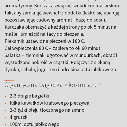
aromatyczny. Kurczaka związać sznurkiem masarskim
tak, aby zamknąć wewnątrz dodatki (lekko się uparują
pozostawiając cudowny aromat i bazę do sosu).
Kurczaka obsmażyć z każdej strony po ok 5 minut na
maśle i umieścić na tacy do pieczenia.
Piekarnik ustawić na pieczeni w 180 C.
Cel wypieczenia 80 C – zabiera to ok 60 minut.
Sałatka – ziemniaki ugotować w mundurkach, obrać i
wystudzone pokroić w cząstki, Połączyć z siekaną
dymką, cebulą, jogurtem i odrobina octu jabłkowego.
Gigantyczna bagietka z kozim serem
2-3 długie bagietki
Kilka kawałków kraftowego pieczywa
2-3 łyżki oleju tłoczonego na zimno
4 gruszki
100ml octu jabłkowego