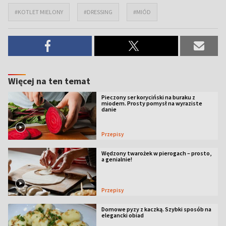
#KOTLET MIELONY
#DRESSING
#MIÓD
Więcej na ten temat
Pieczony ser koryciński na buraku z
miodem. Prosty pomysł na wyraziste
danie
Przepisy
Wędzony twarożek w pierogach – prosto,
a genialnie!
Przepisy
Domowe pyzy z kaczką. Szybki sposób na
elegancki obiad