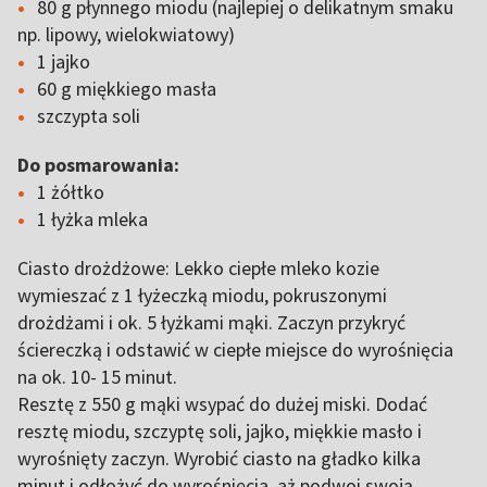
80 g płynnego miodu (najlepiej o delikatnym smaku
np. lipowy, wielokwiatowy)
1 jajko
60 g miękkiego masła
szczypta soli
Do posmarowania:
1 żółtko
1 łyżka mleka
Ciasto drożdżowe: Lekko ciepłe mleko kozie
wymieszać z 1 łyżeczką miodu, pokruszonymi
drożdżami i ok. 5 łyżkami mąki. Zaczyn przykryć
ściereczką i odstawić w ciepłe miejsce do wyrośnięcia
na ok. 10- 15 minut.
Resztę z 550 g mąki wsypać do dużej miski. Dodać
resztę miodu, szczyptę soli, jajko, miękkie masło i
wyrośnięty zaczyn. Wyrobić ciasto na gładko kilka
minut i odłożyć do wyrośnięcia, aż podwoi swoją