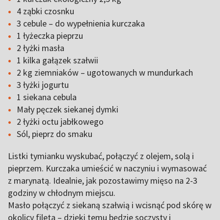
4 ząbki czosnku
3 cebule – do wypełnienia kurczaka
1 łyżeczka pieprzu
2 łyżki masła
1 kilka gałązek szałwii
2 kg ziemniaków – ugotowanych w mundurkach
3 łyżki jogurtu
1 siekana cebula
Mały pęczek siekanej dymki
2 łyżki octu jabłkowego
Sól, pieprz do smaku
Listki tymianku wyskubać, połączyć z olejem, solą i
pieprzem. Kurczaka umieścić w naczyniu i wymasować
z marynatą. Idealnie, jak pozostawimy mięso na 2-3
godziny w chłodnym miejscu.
Masło połączyć z siekaną szałwią i wcisnąć pod skórę w
okolicy fileta – dzięki temu będzie soczysty i