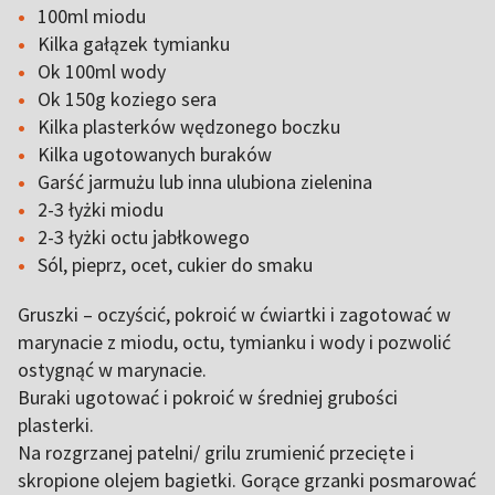
100ml miodu
Kilka gałązek tymianku
Ok 100ml wody
Ok 150g koziego sera
Kilka plasterków wędzonego boczku
Kilka ugotowanych buraków
Garść jarmużu lub inna ulubiona zielenina
2-3 łyżki miodu
2-3 łyżki octu jabłkowego
Sól, pieprz, ocet, cukier do smaku
Gruszki – oczyścić, pokroić w ćwiartki i zagotować w
marynacie z miodu, octu, tymianku i wody i pozwolić
ostygnąć w marynacie.
Buraki ugotować i pokroić w średniej grubości
plasterki.
Na rozgrzanej patelni/ grilu zrumienić przecięte i
skropione olejem bagietki. Gorące grzanki posmarować