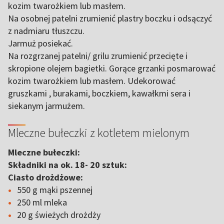
kozim twarożkiem lub masłem.
Na osobnej patelni zrumienić plastry boczku i odsączyć
z nadmiaru tłuszczu.
Jarmuż posiekać.
Na rozgrzanej patelni/ grilu zrumienić przecięte i
skropione olejem bagietki. Gorące grzanki posmarować
kozim twarożkiem lub masłem. Udekorować
gruszkami , burakami, boczkiem, kawałkmi sera i
siekanym jarmużem.
Mleczne bułeczki z kotletem mielonym
Mleczne bułeczki:
Składniki na ok. 18- 20 sztuk:
Ciasto drożdżowe:
550 g mąki pszennej
250 ml mleka
20 g świeżych drożdży