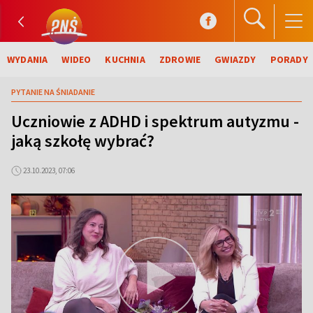
WYDANIA
WIDEO
KUCHNIA
ZDROWIE
GWIAZDY
PORADY
PYTANIE NA ŚNIADANIE
Uczniowie z ADHD i spektrum autyzmu -
jaką szkołę wybrać?
23.10.2023, 07:06