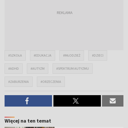
#SZKOŁA
#EDUKACJA
#MŁODZIEŻ
#DZIECI
#ADHD
#AUTYZM
#SPEKTRUM AUTYZMU
#ZABURZENIA
#ORZECZENIA
Więcej na ten temat