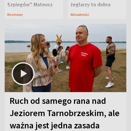
Szpiegów”. Mateusz
żeglarzy to dobra
Janicki odsłonił
wiadomość
Rozmowy
Aktualności
aktorski sekret
Ruch od samego rana nad
Jeziorem Tarnobrzeskim, ale
ważna jest jedna zasada