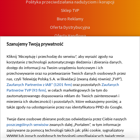
Polityka przeciwdziałania nadużyciom i korupcji
Sklep TVP
Biuro Reklamy
Oferta Dystrybucyjna
Oferta Handlowa
Dostępność
Szanujemy Twoją prywatność
Moje zgody
Kliknij "Akceptuję i przechodzę do serwisu", aby wyrazić zgody na
Procedura zgłoszeń wewnętrznych
korzystanie z technologii automatycznego śledzenia i zbierania danych,
dostęp do informacji na Twoim urządzeniu końcowym i ich
przechowywanie oraz na przetwarzanie Twoich danych osobowych przez
nas, czyli Telewizję Polską S.A. w likwidacji (zwaną dalej również „TVP”),
Zaufanych Partnerów z IAB* (1201 firm)
oraz pozostałych
Zaufanych
Partnerów TVP (93 firm)
, w celach marketingowych (w tym do
zautomatyzowanego dopasowania reklam do Twoich zainteresowań i
mierzenia ich skuteczności) i pozostałych, które wskazujemy poniżej, a
także zgody na udostępnianie przez nas identyfikatora PPID do Google.
Twoje dane osobowe zbierane podczas odwiedzania przez Ciebie naszych
poszczególnych serwisów
zwanych dalej „Portalem”, w tym informacje
zapisywane za pomocą technologii takich jak: pliki cookie, sygnalizatory
WWW lub innych podobnych technologii umożliwiających świadczenie