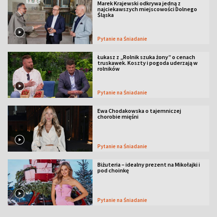
Marek Krajewski odkrywa jedną z
najciekawszych miejscowości Dolnego
Śląska
Pytanie na Śniadanie
Łukasz z „Rolnik szuka żony” o cenach
truskawek. Koszty i pogoda uderzają w
rolników
Pytanie na Śniadanie
Ewa Chodakowska o tajemniczej
chorobie mięśni
Pytanie na Śniadanie
Biżuteria – idealny prezent na Mikołajki i
pod choinkę
Pytanie na Śniadanie