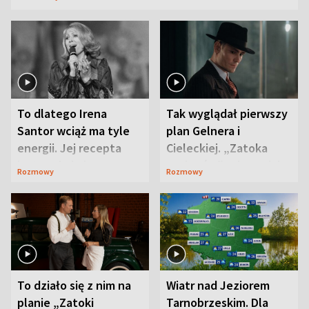
To dlatego Irena
Tak wyglądał pierwszy
Santor wciąż ma tyle
plan Gelnera i
energii. Jej recepta
Cieleckiej. „Zatoka
jest zaskakująco
szpiegów” od razu ich
Rozmowy
Rozmowy
prosta
zaskoczyła
To działo się z nim na
Wiatr nad Jeziorem
planie „Zatoki
Tarnobrzeskim. Dla