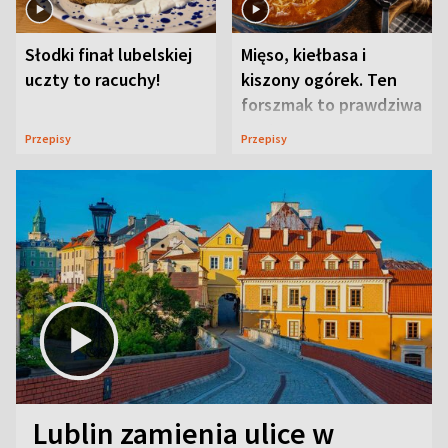
Słodki finał lubelskiej
Mięso, kiełbasa i
uczty to racuchy!
kiszony ogórek. Ten
forszmak to prawdziwa
uczta
Przepisy
Przepisy
Lublin zamienia ulice w