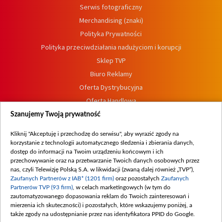
Serwis fotograficzny
Merchandising (znaki)
Polityka Prywatności
Polityka przeciwdziałania nadużyciom i korupcji
Sklep TVP
Biuro Reklamy
Oferta Dystrybucyjna
Oferta Handlowa
Dostępność
Szanujemy Twoją prywatność
Moje zgody
Kliknij "Akceptuję i przechodzę do serwisu", aby wyrazić zgody na
Procedura zgłoszeń wewnętrznych
korzystanie z technologii automatycznego śledzenia i zbierania danych,
dostęp do informacji na Twoim urządzeniu końcowym i ich
przechowywanie oraz na przetwarzanie Twoich danych osobowych przez
nas, czyli Telewizję Polską S.A. w likwidacji (zwaną dalej również „TVP”),
Zaufanych Partnerów z IAB* (1201 firm)
oraz pozostałych
Zaufanych
Partnerów TVP (93 firm)
, w celach marketingowych (w tym do
zautomatyzowanego dopasowania reklam do Twoich zainteresowań i
mierzenia ich skuteczności) i pozostałych, które wskazujemy poniżej, a
także zgody na udostępnianie przez nas identyfikatora PPID do Google.