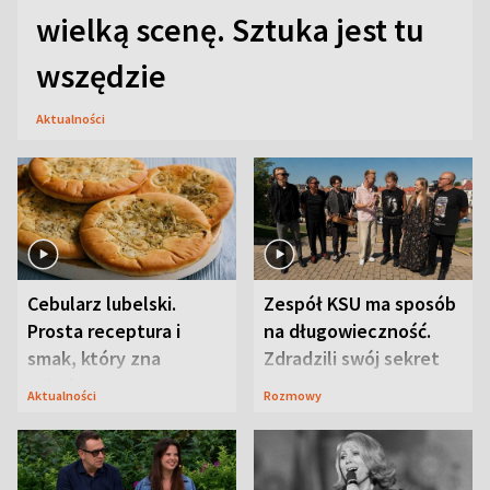
wielką scenę. Sztuka jest tu
wszędzie
Aktualności
Cebularz lubelski.
Zespół KSU ma sposób
Prosta receptura i
na długowieczność.
smak, który zna
Zdradzili swój sekret
Lubelszczyzna
Aktualności
Rozmowy