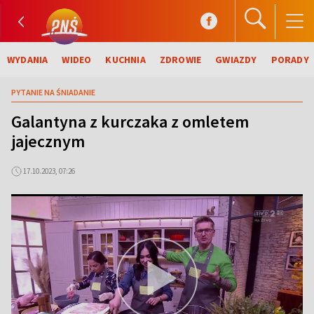
WYDANIA
WIDEO
KUCHNIA
ZDROWIE
GWIAZDY
PORADY
PYTANIE NA ŚNIADANIE
Galantyna z kurczaka z omletem
jajecznym
17.10.2023, 07:26