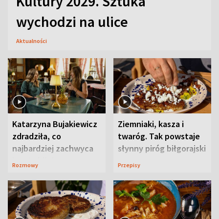
Kultury 2029. Sztuka
wychodzi na ulice
Aktualności
Katarzyna Bujakiewicz
Ziemniaki, kasza i
zdradziła, co
twaróg. Tak powstaje
najbardziej zachwyca
słynny piróg biłgorajski
ją w Lublinie
Rozmowy
Przepisy