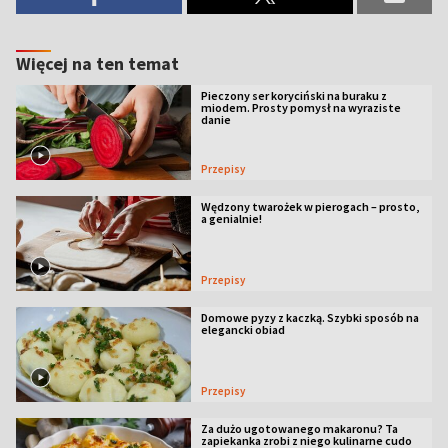
Więcej na ten temat
Pieczony ser koryciński na buraku z
miodem. Prosty pomysł na wyraziste
danie
Przepisy
Wędzony twarożek w pierogach – prosto,
a genialnie!
Przepisy
Domowe pyzy z kaczką. Szybki sposób na
elegancki obiad
Przepisy
Za dużo ugotowanego makaronu? Ta
zapiekanka zrobi z niego kulinarne cudo