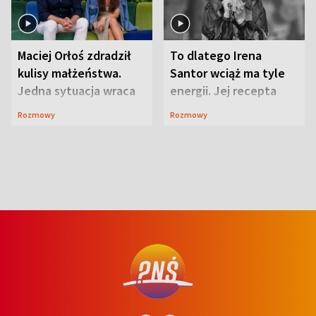
Maciej Orłoś zdradził
To dlatego Irena
kulisy małżeństwa.
Santor wciąż ma tyle
Jedna sytuacja wraca
energii. Jej recepta
jak bumerang
jest zaskakująco
Rozmowy
Rozmowy
prosta