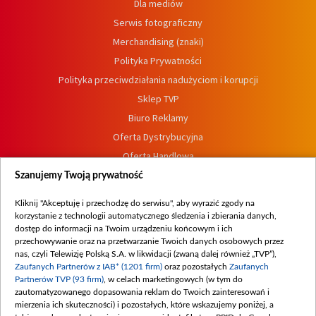
Dla mediów
Serwis fotograficzny
Merchandising (znaki)
Polityka Prywatności
Polityka przeciwdziałania nadużyciom i korupcji
Sklep TVP
Biuro Reklamy
Oferta Dystrybucyjna
Oferta Handlowa
Dostępność
Szanujemy Twoją prywatność
Moje zgody
Kliknij "Akceptuję i przechodzę do serwisu", aby wyrazić zgody na
Procedura zgłoszeń wewnętrznych
korzystanie z technologii automatycznego śledzenia i zbierania danych,
dostęp do informacji na Twoim urządzeniu końcowym i ich
przechowywanie oraz na przetwarzanie Twoich danych osobowych przez
nas, czyli Telewizję Polską S.A. w likwidacji (zwaną dalej również „TVP”),
Zaufanych Partnerów z IAB* (1201 firm)
oraz pozostałych
Zaufanych
Partnerów TVP (93 firm)
, w celach marketingowych (w tym do
zautomatyzowanego dopasowania reklam do Twoich zainteresowań i
mierzenia ich skuteczności) i pozostałych, które wskazujemy poniżej, a