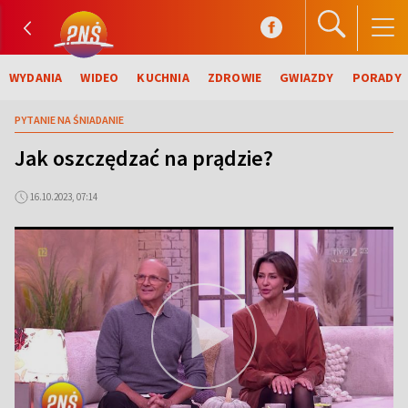
WYDANIA
WIDEO
KUCHNIA
ZDROWIE
GWIAZDY
PORADY
PYTANIE NA ŚNIADANIE
Jak oszczędzać na prądzie?
16.10.2023, 07:14