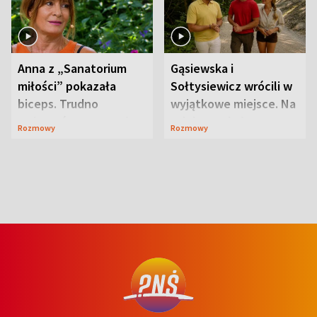
Anna z „Sanatorium
Gąsiewska i
miłości” pokazała
Sołtysiewicz wrócili w
biceps. Trudno
wyjątkowe miejsce. Na
uwierzyć, co przeszła
szlaku czekał
Rozmowy
Rozmowy
wcześniej
niedźwiedź