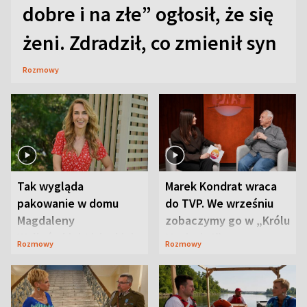
dobre i na złe” ogłosił, że się
żeni. Zdradził, co zmienił syn
Rozmowy
Tak wygląda
Marek Kondrat wraca
pakowanie w domu
do TVP. We wrześniu
Magdaleny
zobaczymy go w „Królu
Waligórskiej-Lisieckiej.
Maciusiu I”
Rozmowy
Rozmowy
Mąż nie odpuszcza