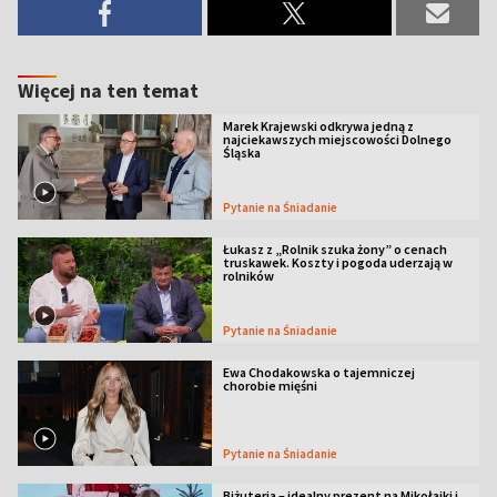
Więcej na ten temat
Marek Krajewski odkrywa jedną z
najciekawszych miejscowości Dolnego
Śląska
Pytanie na Śniadanie
Łukasz z „Rolnik szuka żony” o cenach
truskawek. Koszty i pogoda uderzają w
rolników
Pytanie na Śniadanie
Ewa Chodakowska o tajemniczej
chorobie mięśni
Pytanie na Śniadanie
Biżuteria – idealny prezent na Mikołajki i