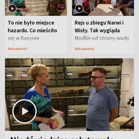
To nie było miejsce
Rejs u zbiegu Narwi i
hazardu. Co mieściło
Wisły. Tak wygląda
się w Kasynie
Modlin od strony wody
Oficerskim?
Aktualności
Aktualności