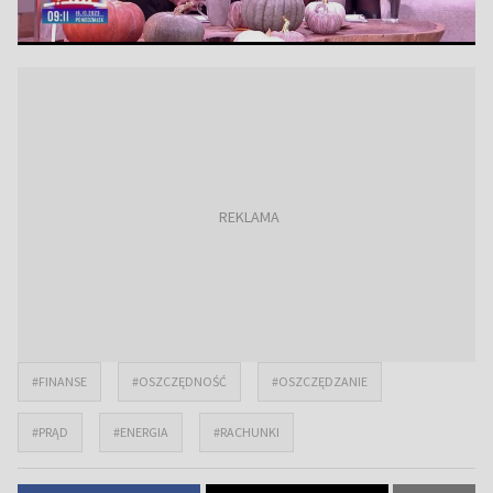
#FINANSE
#OSZCZĘDNOŚĆ
#OSZCZĘDZANIE
#PRĄD
#ENERGIA
#RACHUNKI