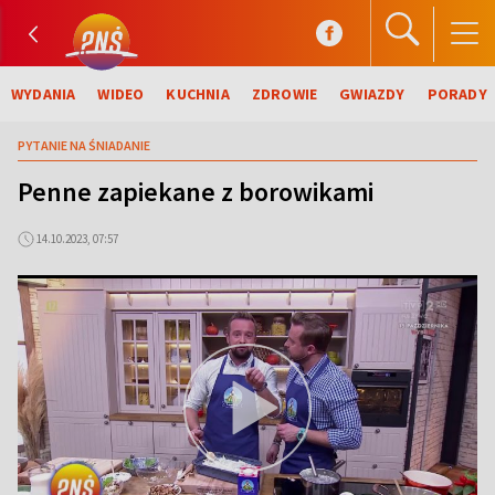
WYDANIA
WIDEO
KUCHNIA
ZDROWIE
GWIAZDY
PORADY
PYTANIE NA ŚNIADANIE
Penne zapiekane z borowikami
14.10.2023, 07:57