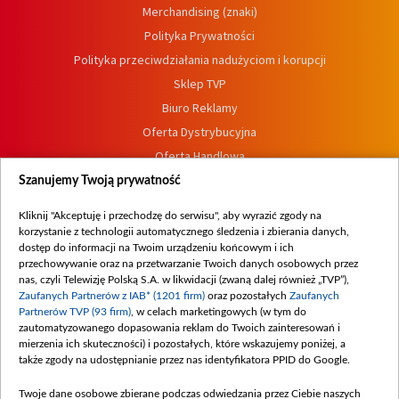
Merchandising (znaki)
Polityka Prywatności
Polityka przeciwdziałania nadużyciom i korupcji
Sklep TVP
Biuro Reklamy
Oferta Dystrybucyjna
Oferta Handlowa
Dostępność
Szanujemy Twoją prywatność
Moje zgody
Kliknij "Akceptuję i przechodzę do serwisu", aby wyrazić zgody na
Procedura zgłoszeń wewnętrznych
korzystanie z technologii automatycznego śledzenia i zbierania danych,
dostęp do informacji na Twoim urządzeniu końcowym i ich
przechowywanie oraz na przetwarzanie Twoich danych osobowych przez
nas, czyli Telewizję Polską S.A. w likwidacji (zwaną dalej również „TVP”),
Zaufanych Partnerów z IAB* (1201 firm)
oraz pozostałych
Zaufanych
Partnerów TVP (93 firm)
, w celach marketingowych (w tym do
zautomatyzowanego dopasowania reklam do Twoich zainteresowań i
mierzenia ich skuteczności) i pozostałych, które wskazujemy poniżej, a
także zgody na udostępnianie przez nas identyfikatora PPID do Google.
Twoje dane osobowe zbierane podczas odwiedzania przez Ciebie naszych