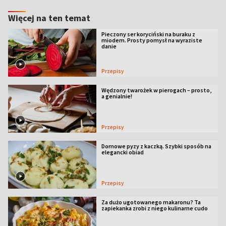
Więcej na ten temat
Pieczony ser koryciński na buraku z
miodem. Prosty pomysł na wyraziste
danie
Przepisy
Wędzony twarożek w pierogach – prosto,
a genialnie!
Przepisy
Domowe pyzy z kaczką. Szybki sposób na
elegancki obiad
Przepisy
Za dużo ugotowanego makaronu? Ta
zapiekanka zrobi z niego kulinarne cudo