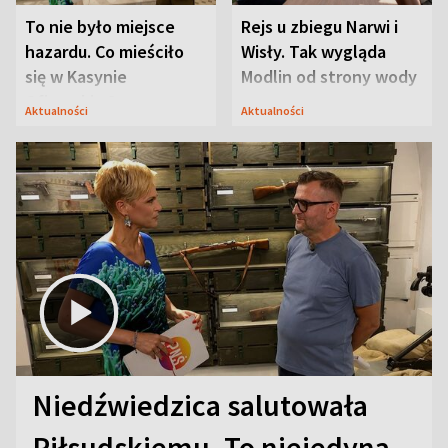
To nie było miejsce
Rejs u zbiegu Narwi i
hazardu. Co mieściło
Wisły. Tak wygląda
się w Kasynie
Modlin od strony wody
Oficerskim?
Aktualności
Aktualności
Niedźwiedzica salutowała
Piłsudskiemu. To niejedyna