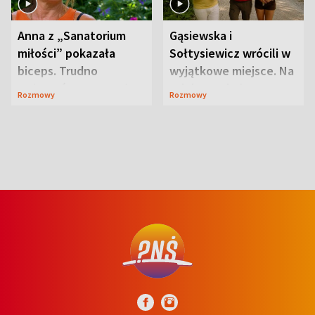
Anna z „Sanatorium
Gąsiewska i
miłości” pokazała
Sołtysiewicz wrócili w
biceps. Trudno
wyjątkowe miejsce. Na
uwierzyć, co przeszła
szlaku czekał
Rozmowy
Rozmowy
wcześniej
niedźwiedź