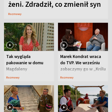
żeni. Zdradził, co zmienił syn
Rozmowy
Tak wygląda
Marek Kondrat wraca
pakowanie w domu
do TVP. We wrześniu
Magdaleny
zobaczymy go w „Królu
Waligórskiej-Lisieckiej.
Maciusiu I”
Rozmowy
Rozmowy
Mąż nie odpuszcza