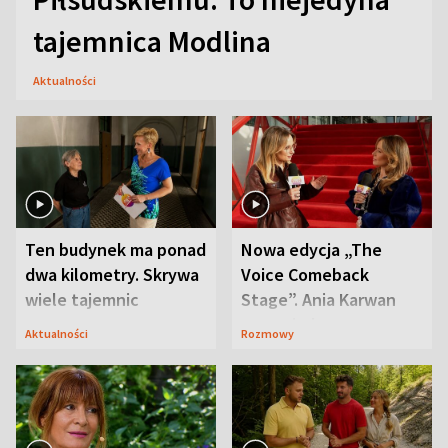
tajemnica Modlina
Aktualności
Ten budynek ma ponad
Nowa edycja „The
dwa kilometry. Skrywa
Voice Comeback
wiele tajemnic
Stage”. Ania Karwan
zapowiada
Aktualności
Rozmowy
niespodzianki