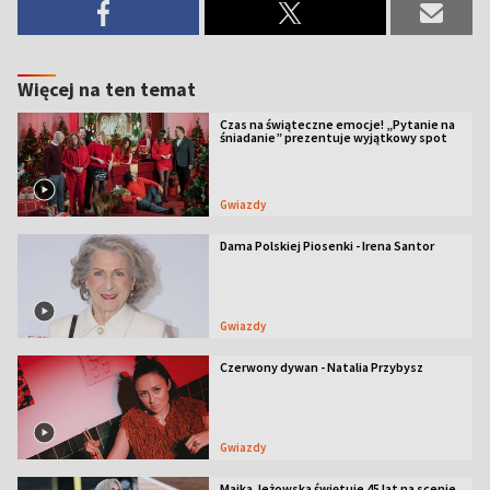
Więcej na ten temat
Czas na świąteczne emocje! „Pytanie na
śniadanie” prezentuje wyjątkowy spot
Gwiazdy
Dama Polskiej Piosenki - Irena Santor
Gwiazdy
Czerwony dywan - Natalia Przybysz
Gwiazdy
Majka Jeżowska świętuje 45 lat na scenie