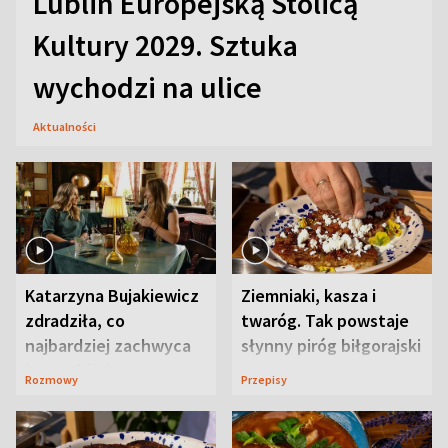
Lublin Europejską Stolicą
Kultury 2029. Sztuka
wychodzi na ulice
Aktualności
Katarzyna Bujakiewicz
Ziemniaki, kasza i
zdradziła, co
twaróg. Tak powstaje
najbardziej zachwyca
słynny piróg biłgorajski
ją w Lublinie
Rozmowy
Przepisy