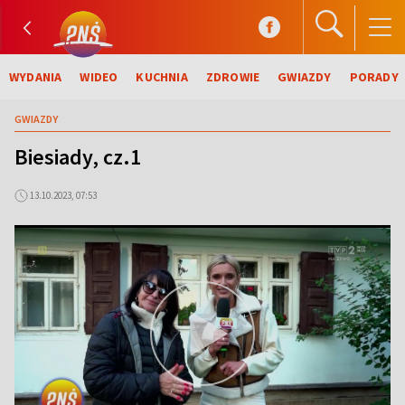
WYDANIA
WIDEO
KUCHNIA
ZDROWIE
GWIAZDY
PORADY
GWIAZDY
Biesiady, cz.1
13.10.2023, 07:53