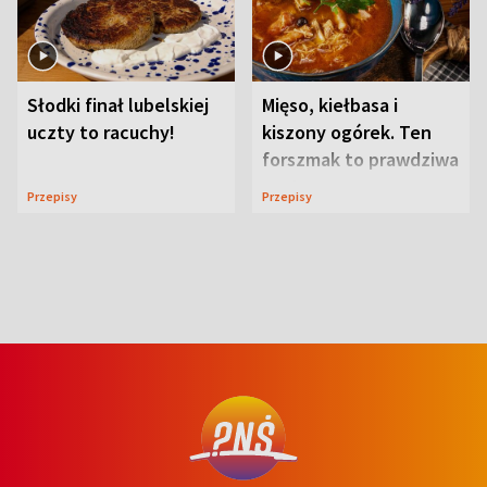
Słodki finał lubelskiej
Mięso, kiełbasa i
uczty to racuchy!
kiszony ogórek. Ten
forszmak to prawdziwa
uczta
Przepisy
Przepisy