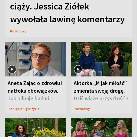
ciąży. Jessica Ziółek
wywołała lawinę komentarzy
Rozmowy
Aneta Zając o zdrowiu i
Aktorka „M jak miłość”
natłoku obowiązków.
zmieniła swoją drogę.
Tak pilnuje badań i
Dziś wiąże przyszłość z
wizyt
neurobiologią
Planuję długie życie
Rozmowy