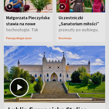
Małgorzata Pieczyńska
Uczestniczki
stawia na nowe
„Sanatorium miłości”
technologie. Tak
przeszły po wybiegu.
organizuje sprawy
Te stylizacje
Planuję długie życie
Rozmowy
zdrowotne
przyciągały wzrok