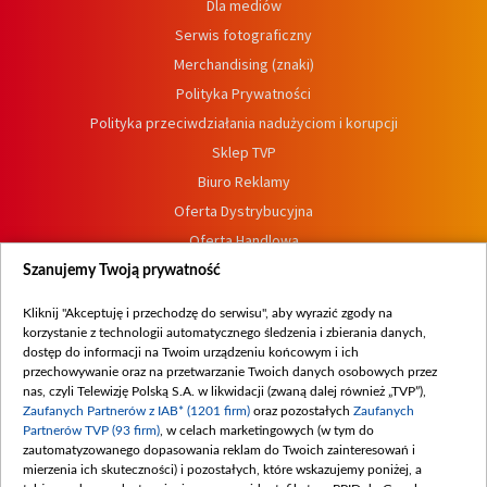
Dla mediów
Serwis fotograficzny
Merchandising (znaki)
Polityka Prywatności
Polityka przeciwdziałania nadużyciom i korupcji
Sklep TVP
Biuro Reklamy
Oferta Dystrybucyjna
Oferta Handlowa
Dostępność
Szanujemy Twoją prywatność
Moje zgody
Kliknij "Akceptuję i przechodzę do serwisu", aby wyrazić zgody na
Procedura zgłoszeń wewnętrznych
korzystanie z technologii automatycznego śledzenia i zbierania danych,
dostęp do informacji na Twoim urządzeniu końcowym i ich
przechowywanie oraz na przetwarzanie Twoich danych osobowych przez
nas, czyli Telewizję Polską S.A. w likwidacji (zwaną dalej również „TVP”),
Zaufanych Partnerów z IAB* (1201 firm)
oraz pozostałych
Zaufanych
Partnerów TVP (93 firm)
, w celach marketingowych (w tym do
zautomatyzowanego dopasowania reklam do Twoich zainteresowań i
mierzenia ich skuteczności) i pozostałych, które wskazujemy poniżej, a