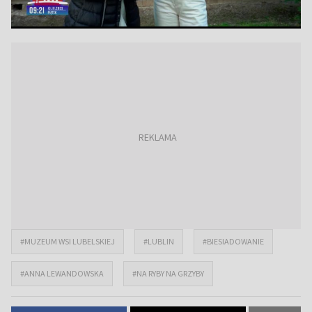
#MUZEUM WSI LUBELSKIEJ
#LUBLIN
#BIESIADOWANIE
#ANNA LEWANDOWSKA
#NA RYBY NA GRZYBY