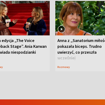
 edycja „The Voice
Anna z „Sanatorium miłoś
back Stage”. Ania Karwan
pokazała biceps. Trudno
wiada niespodzianki
uwierzyć, co przeszła
wcześniej
wy
Rozmowy