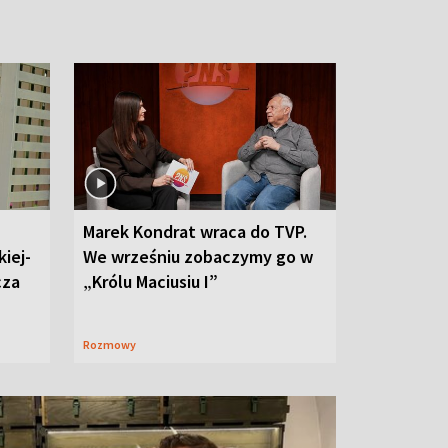
Marek Kondrat wraca do TVP.
iej-
We wrześniu zobaczymy go w
cza
„Królu Maciusiu I”
Rozmowy