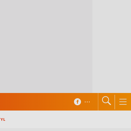
...
TYL