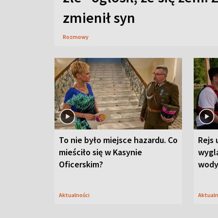
zmienił syn
Rozmowy
To nie było miejsce hazardu. Co
Rejs 
mieściło się w Kasynie
wygl
Oficerskim?
wod
Aktualności
Aktual