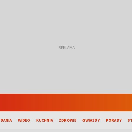
DANIA
WIDEO
KUCHNIA
ZDROWIE
GWIAZDY
PORADY
S