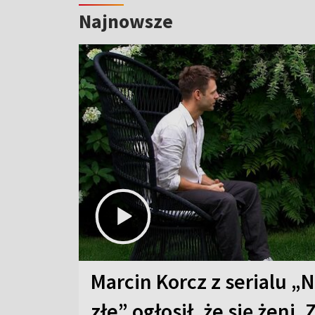
Najnowsze
Marcin Korcz z serialu „N
złe” ogłosił, że się żeni. 