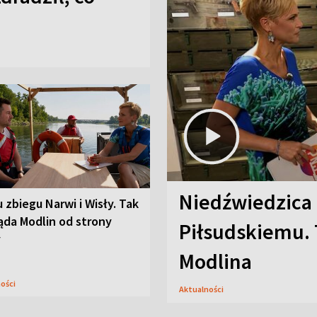
Niedźwiedzica
u zbiegu Narwi i Wisły. Tak
ąda Modlin od strony
Piłsudskiemu. 
y
Modlina
ności
Aktualności