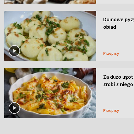
Domowe pyzy 
obiad
Przepisy
Za dużo ugo
zrobi z niego
Przepisy