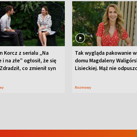
n Korcz z serialu „Na
Tak wygląda pakowanie w
 i na złe” ogłosił, że się
domu Magdaleny Waligórsk
 Zdradził, co zmienił syn
Lisieckiej. Mąż nie odpusz
wy
Rozmowy