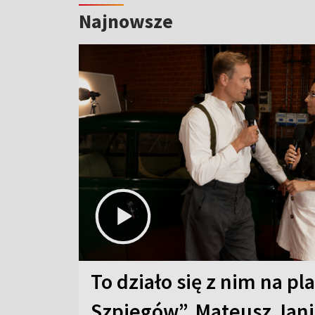
Najnowsze
To działo się z nim na pl
Szpiegów”. Mateusz Jani