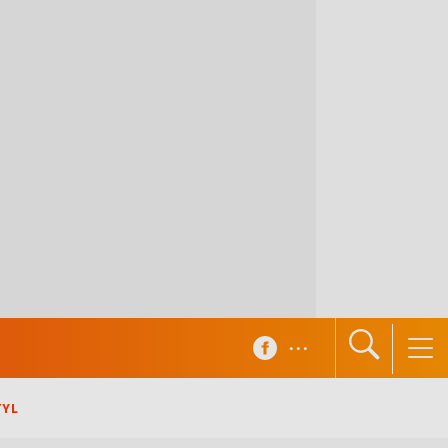
...
TYL