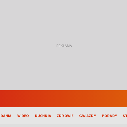
DANIA
WIDEO
KUCHNIA
ZDROWIE
GWIAZDY
PORADY
S