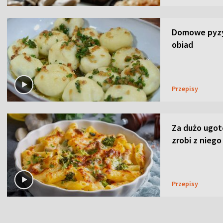
Domowe pyzy 
obiad
Przepisy
Za dużo ugo
zrobi z niego
Przepisy