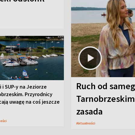
Ruch od sameg
i i SUP-y na Jeziorze
obrzeskim. Przyrodnicy
Tarnobrzeskim,
cają uwagę na coś jeszcze
zasada
ności
Aktualności