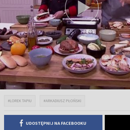
#LOREK TAPIU
#ARKADIUSZ PŁOŃSKI
UDOSTĘPNIJ NA FACEBOOKU