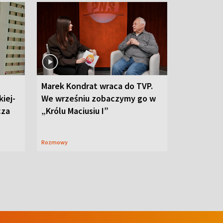
Marek Kondrat wraca do TVP.
iej-
We wrześniu zobaczymy go w
cza
„Królu Maciusiu I”
Rozmowy