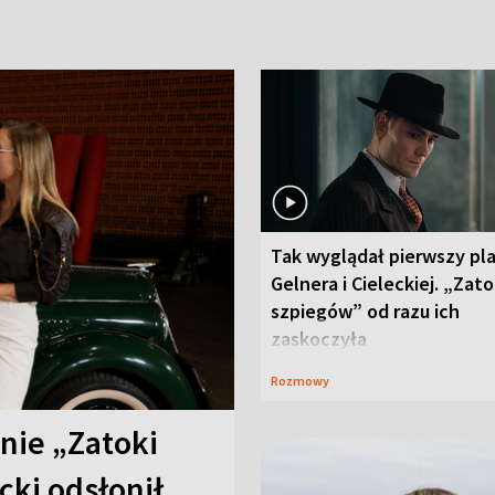
Tak wyglądał pierwszy pl
Gelnera i Cieleckiej. „Zat
szpiegów” od razu ich
zaskoczyła
Rozmowy
anie „Zatoki
cki odsłonił