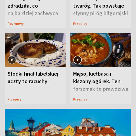
zdradziła, co
twaróg. Tak powstaje
najbardziej zachwyca
słynny piróg biłgorajski
ją w Lublinie
Rozmowy
Przepisy
Słodki finał lubelskiej
Mięso, kiełbasa i
uczty to racuchy!
kiszony ogórek. Ten
forszmak to prawdziwa
uczta
Przepisy
Przepisy