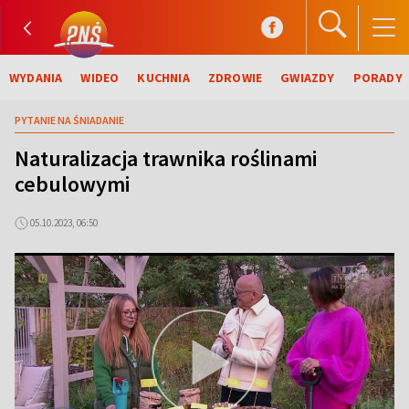
WYDANIA
WIDEO
KUCHNIA
ZDROWIE
GWIAZDY
PORADY
PYTANIE NA ŚNIADANIE
Naturalizacja trawnika roślinami
cebulowymi
05.10.2023, 06:50