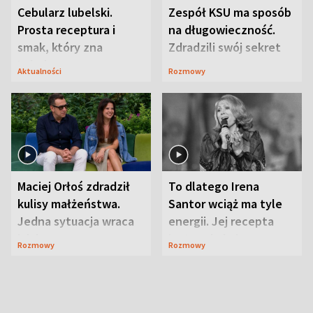
Cebularz lubelski.
Zespół KSU ma sposób
Prosta receptura i
na długowieczność.
smak, który zna
Zdradzili swój sekret
Lubelszczyzna
Aktualności
Rozmowy
Maciej Orłoś zdradził
To dlatego Irena
kulisy małżeństwa.
Santor wciąż ma tyle
Jedna sytuacja wraca
energii. Jej recepta
jak bumerang
jest zaskakująco
Rozmowy
Rozmowy
prosta