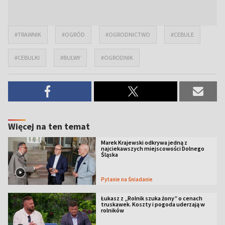
#TRAWNIK
#OGRÓD
#OGRODNICTWO
#CEBULE
#CEBULKI
#BULWY
#OGRODNIK
Więcej na ten temat
Marek Krajewski odkrywa jedną z
najciekawszych miejscowości Dolnego
Śląska
Pytanie na Śniadanie
Łukasz z „Rolnik szuka żony” o cenach
truskawek. Koszty i pogoda uderzają w
rolników