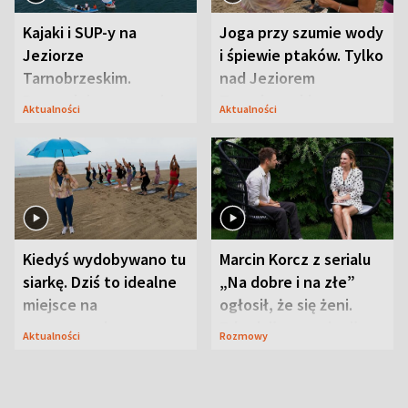
Kajaki i SUP-y na
Joga przy szumie wody
Jeziorze
i śpiewie ptaków. Tylko
Tarnobrzeskim.
nad Jeziorem
Przyrodnicy zwracają
Tarnobrzeskim
Aktualności
Aktualności
uwagę na coś jeszcze
Kiedyś wydobywano tu
Marcin Korcz z serialu
siarkę. Dziś to idealne
„Na dobre i na złe”
miejsce na
ogłosił, że się żeni.
wypoczynek
Zdradził, co zmienił
Aktualności
Rozmowy
syn