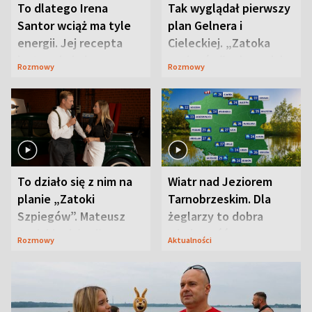
To dlatego Irena
Tak wyglądał pierwszy
Santor wciąż ma tyle
plan Gelnera i
energii. Jej recepta
Cieleckiej. „Zatoka
jest zaskakująco
szpiegów” od razu ich
Rozmowy
Rozmowy
prosta
zaskoczyła
To działo się z nim na
Wiatr nad Jeziorem
planie „Zatoki
Tarnobrzeskim. Dla
Szpiegów”. Mateusz
żeglarzy to dobra
Janicki odsłonił
wiadomość
Rozmowy
Aktualności
aktorski sekret