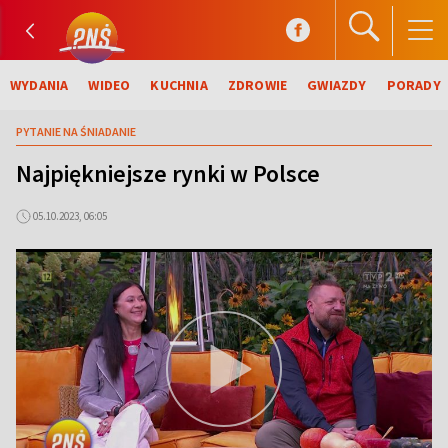
WYDANIA
WIDEO
KUCHNIA
ZDROWIE
GWIAZDY
PORADY
PYTANIE NA ŚNIADANIE
Najpiękniejsze rynki w Polsce
05.10.2023, 06:05