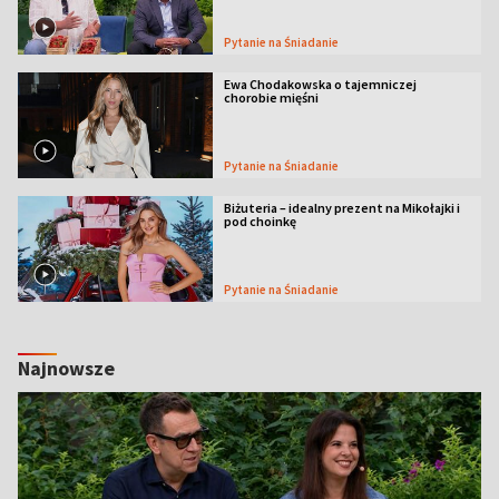
Pytanie na Śniadanie
Ewa Chodakowska o tajemniczej
chorobie mięśni
Pytanie na Śniadanie
Biżuteria – idealny prezent na Mikołajki i
pod choinkę
Pytanie na Śniadanie
Najnowsze