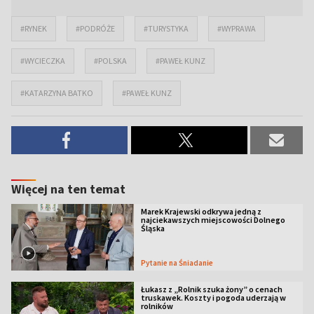
#RYNEK
#PODRÓŻE
#TURYSTYKA
#WYPRAWA
#WYCIECZKA
#POLSKA
#PAWEŁ KUNZ
#KATARZYNA BATKO
#PAWEŁ KUNZ
Więcej na ten temat
Marek Krajewski odkrywa jedną z
najciekawszych miejscowości Dolnego
Śląska
Pytanie na Śniadanie
Łukasz z „Rolnik szuka żony” o cenach
truskawek. Koszty i pogoda uderzają w
rolników