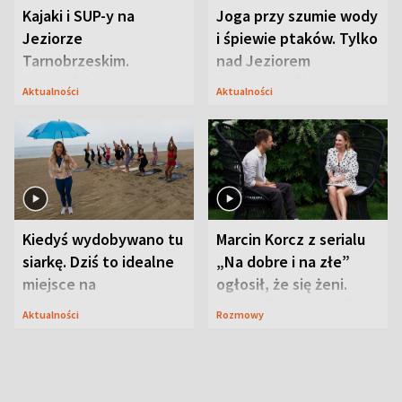
Kajaki i SUP-y na
Joga przy szumie wody
Jeziorze
i śpiewie ptaków. Tylko
Tarnobrzeskim.
nad Jeziorem
Przyrodnicy zwracają
Tarnobrzeskim
Aktualności
Aktualności
uwagę na coś jeszcze
Kiedyś wydobywano tu
Marcin Korcz z serialu
siarkę. Dziś to idealne
„Na dobre i na złe”
miejsce na
ogłosił, że się żeni.
wypoczynek
Zdradził, co zmienił
Aktualności
Rozmowy
syn