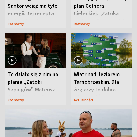
Santor wciąż ma tyle
plan Gelnera i
energii. Jej recepta
Cieleckiej. „Zatoka
jest zaskakująco
szpiegów” od razu ich
Rozmowy
Rozmowy
prosta
zaskoczyła
To działo się z nim na
Wiatr nad Jeziorem
planie „Zatoki
Tarnobrzeskim. Dla
Szpiegów”. Mateusz
żeglarzy to dobra
Janicki odsłonił
wiadomość
Rozmowy
Aktualności
aktorski sekret