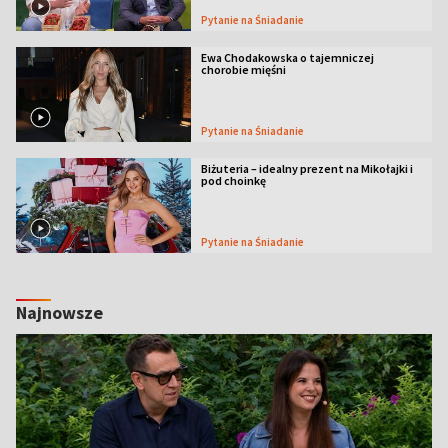
Pytanie na Śniadanie
Ewa Chodakowska o tajemniczej
chorobie mięśni
Pytanie na Śniadanie
Biżuteria – idealny prezent na Mikołajki i
pod choinkę
Pytanie na Śniadanie
Najnowsze