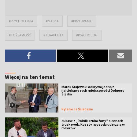
#PSYCHOLOGIA
#MASKA
#PRZEBRANIE
#TOŻSAMOŚĆ
#TERAPEUTA
#PSYCHOLOG
Więcej na ten temat
Marek Krajewski odkrywa jedną z
najciekawszych miejscowości Dolnego
Śląska
Pytanie na Śniadanie
Łukasz z „Rolnik szuka żony” o cenach
truskawek. Koszty i pogoda uderzają w
rolników