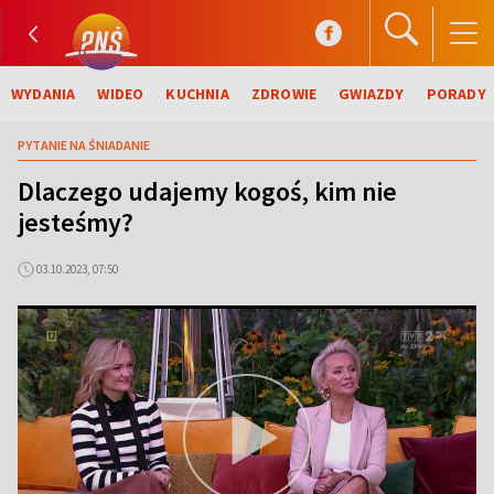
WYDANIA
WIDEO
KUCHNIA
ZDROWIE
GWIAZDY
PORADY
PYTANIE NA ŚNIADANIE
Dlaczego udajemy kogoś, kim nie
jesteśmy?
03.10.2023, 07:50