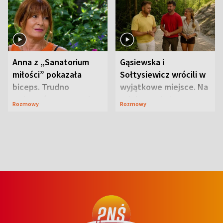
Anna z „Sanatorium
Gąsiewska i
miłości” pokazała
Sołtysiewicz wrócili w
biceps. Trudno
wyjątkowe miejsce. Na
uwierzyć, co przeszła
szlaku czekał
Rozmowy
Rozmowy
wcześniej
niedźwiedź