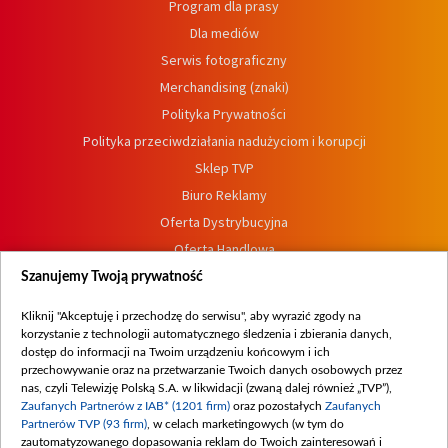
Program dla prasy
Dla mediów
Serwis fotograficzny
Merchandising (znaki)
Polityka Prywatności
Polityka przeciwdziałania nadużyciom i korupcji
Sklep TVP
Biuro Reklamy
Oferta Dystrybucyjna
Oferta Handlowa
Dostępność
Szanujemy Twoją prywatność
Moje zgody
Kliknij "Akceptuję i przechodzę do serwisu", aby wyrazić zgody na
Procedura zgłoszeń wewnętrznych
korzystanie z technologii automatycznego śledzenia i zbierania danych,
dostęp do informacji na Twoim urządzeniu końcowym i ich
przechowywanie oraz na przetwarzanie Twoich danych osobowych przez
nas, czyli Telewizję Polską S.A. w likwidacji (zwaną dalej również „TVP”),
Zaufanych Partnerów z IAB* (1201 firm)
oraz pozostałych
Zaufanych
Partnerów TVP (93 firm)
, w celach marketingowych (w tym do
zautomatyzowanego dopasowania reklam do Twoich zainteresowań i