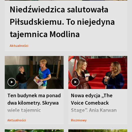
Niedźwiedzica salutowała
Piłsudskiemu. To niejedyna
tajemnica Modlina
Aktualności
Ten budynek ma ponad
Nowa edycja „The
dwa kilometry. Skrywa
Voice Comeback
wiele tajemnic
Stage”. Ania Karwan
zapowiada
Aktualności
Rozmowy
niespodzianki