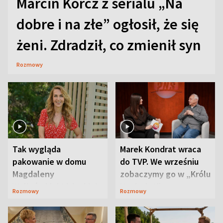
Marcin Korcz z serialu „Na
dobre i na złe” ogłosił, że się
żeni. Zdradził, co zmienił syn
Rozmowy
Tak wygląda
Marek Kondrat wraca
pakowanie w domu
do TVP. We wrześniu
Magdaleny
zobaczymy go w „Królu
Waligórskiej-Lisieckiej.
Maciusiu I”
Rozmowy
Rozmowy
Mąż nie odpuszcza