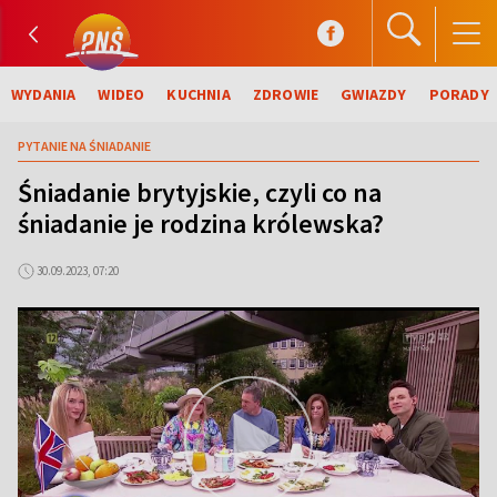
WYDANIA
WIDEO
KUCHNIA
ZDROWIE
GWIAZDY
PORADY
PYTANIE NA ŚNIADANIE
Śniadanie brytyjskie, czyli co na
śniadanie je rodzina królewska?
30.09.2023, 07:20