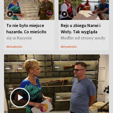
To nie było miejsce
Rejs u zbiegu Narwi i
hazardu. Co mieściło
Wisły. Tak wygląda
się w Kasynie
Modlin od strony wody
Oficerskim?
Aktualności
Aktualności