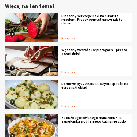
Więcej na ten temat
Pieczony ser koryciński na buraku z
miodem. Prosty pomysł na wyraziste
danie
Przepisy
Wędzony twarożek w pierogach – prosto,
a genialnie!
Przepisy
Domowe pyzy z kaczką. Szybki sposób na
elegancki obiad
Przepisy
Za dużo ugotowanego makaronu? Ta
zapiekanka zrobi z niego kulinarne cudo