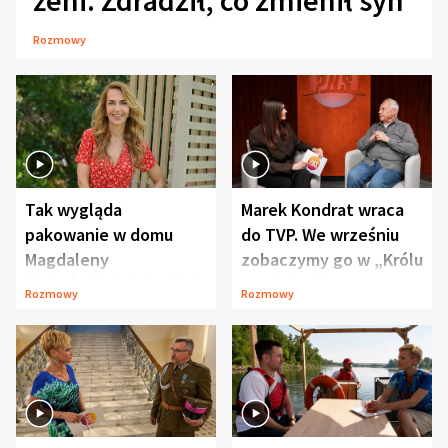
żeni. Zdradził, co zmienił syn
Rozmowy
Tak wygląda
Marek Kondrat wraca
pakowanie w domu
do TVP. We wrześniu
Magdaleny
zobaczymy go w „Królu
Waligórskiej-Lisieckiej.
Maciusiu I”
Rozmowy
Rozmowy
Mąż nie odpuszcza