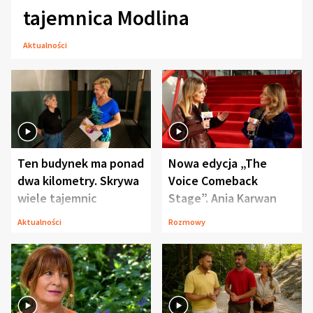
tajemnica Modlina
Aktualności
Ten budynek ma ponad
Nowa edycja „The
dwa kilometry. Skrywa
Voice Comeback
wiele tajemnic
Stage”. Ania Karwan
zapowiada
Aktualności
Rozmowy
niespodzianki