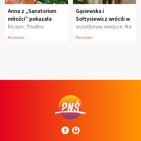
Anna z „Sanatorium
Gąsiewska i
miłości” pokazała
Sołtysiewicz wrócili w
biceps. Trudno
wyjątkowe miejsce. Na
uwierzyć, co przeszła
szlaku czekał
Rozmowy
Rozmowy
wcześniej
niedźwiedź