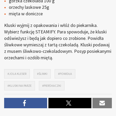
gorzka czekolada 100 g
orzechy laskowe 25g
mięta w doniczce
Kluski wyjmij z opakowania i włóż do piekarnika.
Wybierz funkcję STEAMIFY. Para spowoduje, że kluski
odświeżysz i będą jak dopiero co zrobione. Powidła
śliwkowe wymieszaj z tartą czekoladą. Kluski podawaj
z musem śliwkowo-czekoladowym. Posyp posiekanymi
orzechami i ozdób miętą.
#JOLA KLESER
#ŚLIWKI
#POWIDŁA
#KLUSKI NA PARZE
#PIERŚ KACZKI