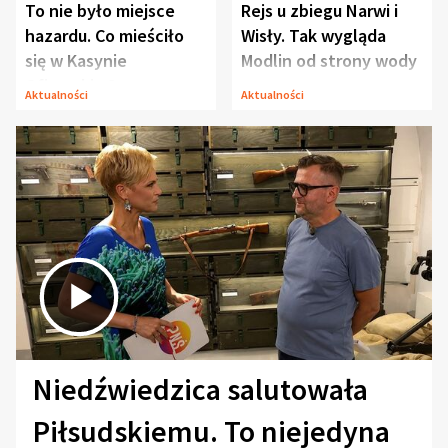
To nie było miejsce
Rejs u zbiegu Narwi i
hazardu. Co mieściło
Wisły. Tak wygląda
się w Kasynie
Modlin od strony wody
Oficerskim?
Aktualności
Aktualności
Niedźwiedzica salutowała
Piłsudskiemu. To niejedyna