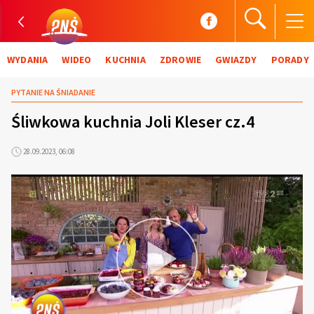
WYDANIA
WIDEO
KUCHNIA
ZDROWIE
GWIAZDY
PORADY
PYTANIE NA ŚNIADANIE
Śliwkowa kuchnia Joli Kleser cz.4
28.09.2023, 06:08