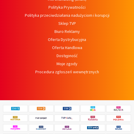
Polityka Prywatności
Polityka przeciwdziałania nadużyciom i korupcji
Sklep TVP
Biuro Reklamy
Oferta Dystrybucyjna
Oferta Handlowa
Dostępność
Moje zgody
Procedura zgłoszeń wewnętrznych