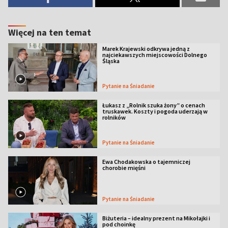
Więcej na ten temat
Marek Krajewski odkrywa jedną z
najciekawszych miejscowości Dolnego
Śląska
Pytanie na Śniadanie
Łukasz z „Rolnik szuka żony” o cenach
truskawek. Koszty i pogoda uderzają w
rolników
Pytanie na Śniadanie
Ewa Chodakowska o tajemniczej
chorobie mięśni
Pytanie na Śniadanie
Biżuteria – idealny prezent na Mikołajki i
pod choinkę