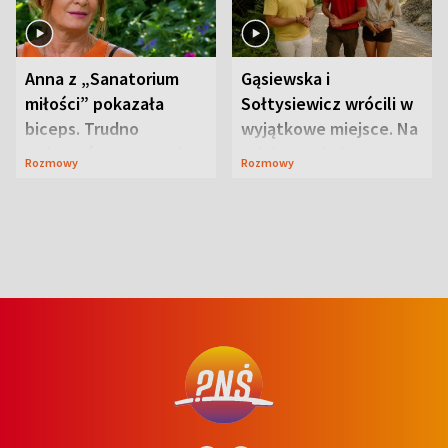
Anna z „Sanatorium
Gąsiewska i
miłości” pokazała
Sołtysiewicz wrócili w
biceps. Trudno
wyjątkowe miejsce. Na
uwierzyć, co przeszła
szlaku czekał
Rozmowy
Rozmowy
wcześniej
niedźwiedź