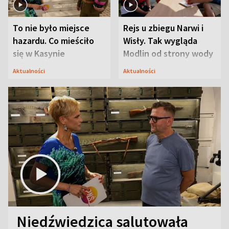
To nie było miejsce
Rejs u zbiegu Narwi i
hazardu. Co mieściło
Wisły. Tak wygląda
się w Kasynie
Modlin od strony wody
Oficerskim?
Aktualności
Aktualności
Niedźwiedzica salutowała