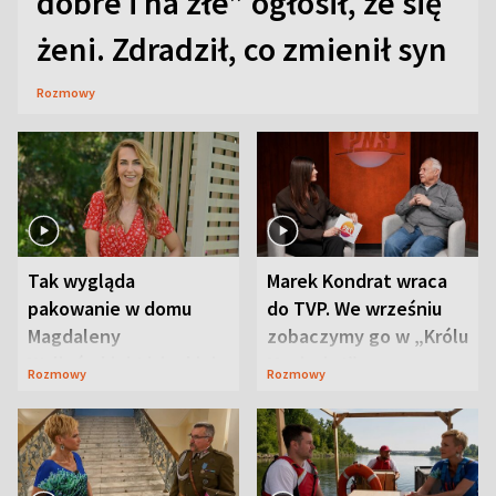
dobre i na złe” ogłosił, że się
żeni. Zdradził, co zmienił syn
Rozmowy
Tak wygląda
Marek Kondrat wraca
pakowanie w domu
do TVP. We wrześniu
Magdaleny
zobaczymy go w „Królu
Waligórskiej-Lisieckiej.
Maciusiu I”
Rozmowy
Rozmowy
Mąż nie odpuszcza