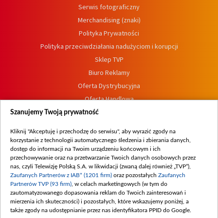
Serwis fotograficzny
Merchandising (znaki)
Polityka Prywatności
Polityka przeciwdziałania nadużyciom i korupcji
Sklep TVP
Biuro Reklamy
Oferta Dystrybucyjna
Oferta Handlowa
Dostępność
Szanujemy Twoją prywatność
Moje zgody
Kliknij "Akceptuję i przechodzę do serwisu", aby wyrazić zgody na
Procedura zgłoszeń wewnętrznych
korzystanie z technologii automatycznego śledzenia i zbierania danych,
dostęp do informacji na Twoim urządzeniu końcowym i ich
przechowywanie oraz na przetwarzanie Twoich danych osobowych przez
nas, czyli Telewizję Polską S.A. w likwidacji (zwaną dalej również „TVP”),
Zaufanych Partnerów z IAB* (1201 firm)
oraz pozostałych
Zaufanych
Partnerów TVP (93 firm)
, w celach marketingowych (w tym do
zautomatyzowanego dopasowania reklam do Twoich zainteresowań i
mierzenia ich skuteczności) i pozostałych, które wskazujemy poniżej, a
także zgody na udostępnianie przez nas identyfikatora PPID do Google.