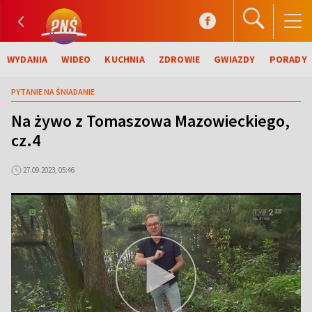
WYDANIA
WIDEO
KUCHNIA
ZDROWIE
GWIAZDY
PORADY
PYTANIE NA ŚNIADANIE
Na żywo z Tomaszowa Mazowieckiego,
cz.4
27.09.2023, 05:46