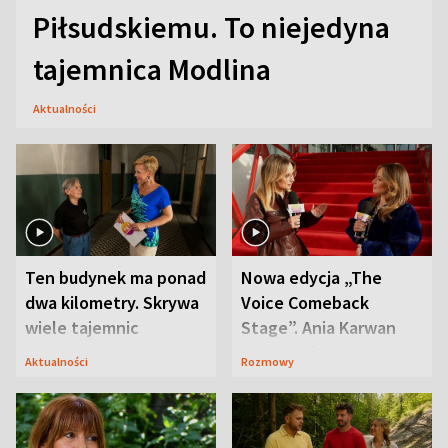
Piłsudskiemu. To niejedyna
tajemnica Modlina
Aktualności
Ten budynek ma ponad
Nowa edycja „The
dwa kilometry. Skrywa
Voice Comeback
wiele tajemnic
Stage”. Ania Karwan
zapowiada
Aktualności
Rozmowy
niespodzianki