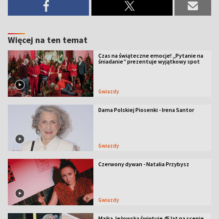
Więcej na ten temat
Czas na świąteczne emocje! „Pytanie na
śniadanie” prezentuje wyjątkowy spot
Gwiazdy
Dama Polskiej Piosenki - Irena Santor
Gwiazdy
Czerwony dywan - Natalia Przybysz
Gwiazdy
Majka Jeżowska świętuje 45 lat na scenie