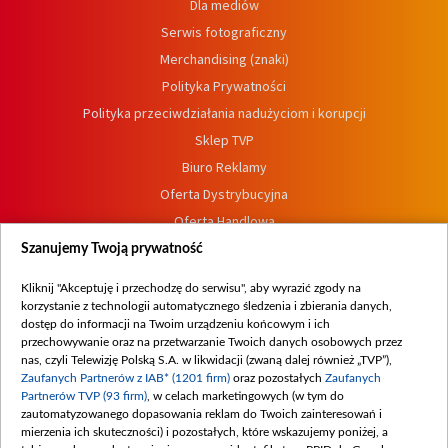
Dla mediów
Serwis fotograficzny
Merchandising (znaki)
Polityka Prywatności
Polityka przeciwdziałania nadużyciom i korupcji
Sklep TVP
Biuro Reklamy
Oferta Dystrybucyjna
Oferta Handlowa
Dostępność
Szanujemy Twoją prywatność
Moje zgody
Kliknij "Akceptuję i przechodzę do serwisu", aby wyrazić zgody na
Procedura zgłoszeń wewnętrznych
korzystanie z technologii automatycznego śledzenia i zbierania danych,
dostęp do informacji na Twoim urządzeniu końcowym i ich
przechowywanie oraz na przetwarzanie Twoich danych osobowych przez
nas, czyli Telewizję Polską S.A. w likwidacji (zwaną dalej również „TVP”),
Zaufanych Partnerów z IAB* (1201 firm)
oraz pozostałych
Zaufanych
Partnerów TVP (93 firm)
, w celach marketingowych (w tym do
zautomatyzowanego dopasowania reklam do Twoich zainteresowań i
mierzenia ich skuteczności) i pozostałych, które wskazujemy poniżej, a