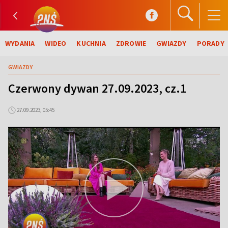
WYDANIA
WIDEO
KUCHNIA
ZDROWIE
GWIAZDY
PORADY
GWIAZDY
Czerwony dywan 27.09.2023, cz.1
27.09.2023, 05:45