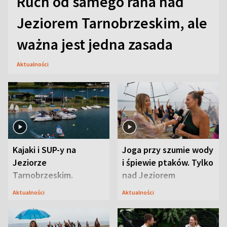
Ruch od samego rana nad
Jeziorem Tarnobrzeskim, ale
ważna jest jedna zasada
Aktualności
Kajaki i SUP-y na
Joga przy szumie wody
Jeziorze
i śpiewie ptaków. Tylko
Tarnobrzeskim.
nad Jeziorem
Przyrodnicy zwracają
Tarnobrzeskim
Aktualności
Aktualności
uwagę na coś jeszcze