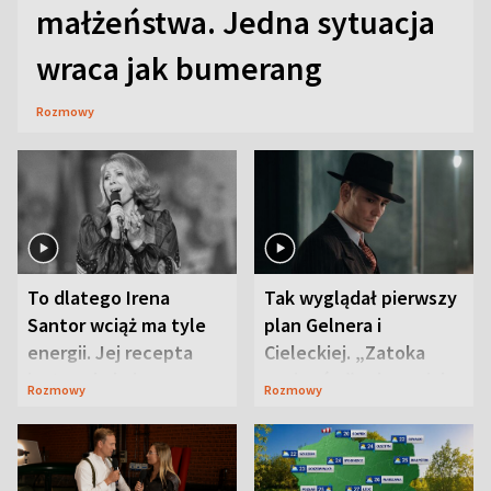
małżeństwa. Jedna sytuacja
wraca jak bumerang
Rozmowy
To dlatego Irena
Tak wyglądał pierwszy
Santor wciąż ma tyle
plan Gelnera i
energii. Jej recepta
Cieleckiej. „Zatoka
jest zaskakująco
szpiegów” od razu ich
Rozmowy
Rozmowy
prosta
zaskoczyła