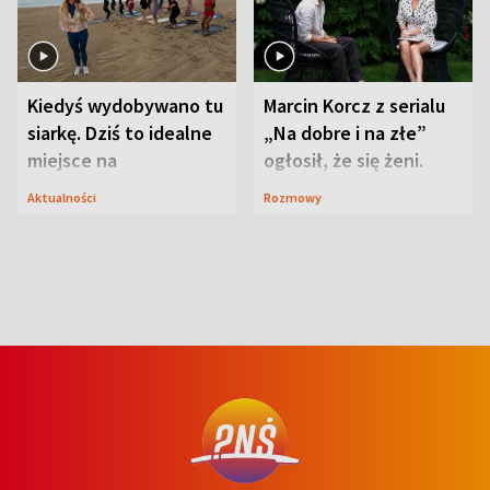
Kiedyś wydobywano tu
Marcin Korcz z serialu
siarkę. Dziś to idealne
„Na dobre i na złe”
miejsce na
ogłosił, że się żeni.
wypoczynek
Zdradził, co zmienił
Aktualności
Rozmowy
syn