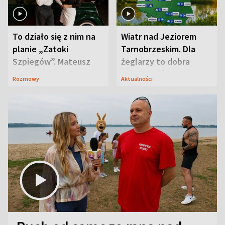
To działo się z nim na
Wiatr nad Jeziorem
planie „Zatoki
Tarnobrzeskim. Dla
Szpiegów”. Mateusz
żeglarzy to dobra
Janicki odsłonił
wiadomość
Rozmowy
Aktualności
aktorski sekret