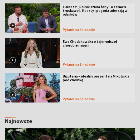
Łukasz z „Rolnik szuka żony” o cenach
truskawek. Koszty i pogoda uderzają w
rolników
Pytanie na Śniadanie
Ewa Chodakowska o tajemniczej
chorobie mięśni
Pytanie na Śniadanie
Biżuteria – idealny prezent na Mikołajki i
pod choinkę
Pytanie na Śniadanie
Najnowsze