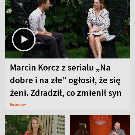
Marcin Korcz z serialu „Na
dobre i na złe” ogłosił, że się
żeni. Zdradził, co zmienił syn
Rozmowy