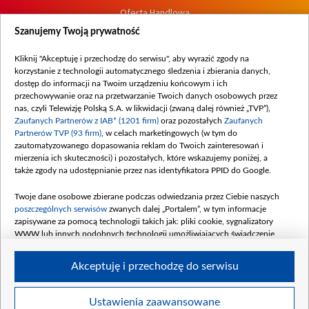
Oferta Handlowa
Dostępność
Szanujemy Twoją prywatność
Moje zgody
Kliknij "Akceptuję i przechodzę do serwisu", aby wyrazić zgody na
Procedura zgłoszeń wewnętrznych
korzystanie z technologii automatycznego śledzenia i zbierania danych,
dostęp do informacji na Twoim urządzeniu końcowym i ich
przechowywanie oraz na przetwarzanie Twoich danych osobowych przez
nas, czyli Telewizję Polską S.A. w likwidacji (zwaną dalej również „TVP”),
Zaufanych Partnerów z IAB* (1201 firm)
oraz pozostałych
Zaufanych
Partnerów TVP (93 firm)
, w celach marketingowych (w tym do
zautomatyzowanego dopasowania reklam do Twoich zainteresowań i
mierzenia ich skuteczności) i pozostałych, które wskazujemy poniżej, a
także zgody na udostępnianie przez nas identyfikatora PPID do Google.
Twoje dane osobowe zbierane podczas odwiedzania przez Ciebie naszych
poszczególnych serwisów
zwanych dalej „Portalem”, w tym informacje
zapisywane za pomocą technologii takich jak: pliki cookie, sygnalizatory
WWW lub innych podobnych technologii umożliwiających świadczenie
dopasowanych i bezpiecznych usług, personalizację treści oraz reklam,
udostępnianie funkcji mediów społecznościowych oraz analizowanie ruchu
Akceptuję i przechodzę do serwisu
w Internecie.
Twoje dane osobowe zbierane podczas odwiedzania przez Ciebie
Ustawienia zaawansowane