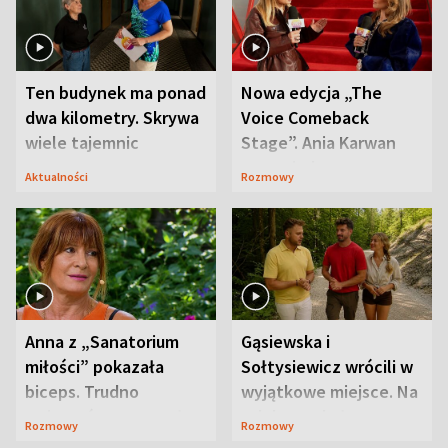
Ten budynek ma ponad
Nowa edycja „The
dwa kilometry. Skrywa
Voice Comeback
wiele tajemnic
Stage”. Ania Karwan
zapowiada
Aktualności
Rozmowy
niespodzianki
Anna z „Sanatorium
Gąsiewska i
miłości” pokazała
Sołtysiewicz wrócili w
biceps. Trudno
wyjątkowe miejsce. Na
uwierzyć, co przeszła
szlaku czekał
Rozmowy
Rozmowy
wcześniej
niedźwiedź