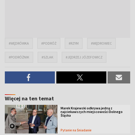
#WĘDRÓWKA
#PODRÓŻ
#RZYM
#WĘDROWIEC
#PODRÓŻNIK
#SZLAK
#JĘDRZEJ JÓZEFOWICZ
Więcej na ten temat
Marek Krajewski odkrywa jedną z
najciekawszych miejscowości Dolnego
Śląska
Pytanie na Śniadanie