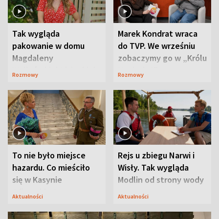
Tak wygląda
Marek Kondrat wraca
pakowanie w domu
do TVP. We wrześniu
Magdaleny
zobaczymy go w „Królu
Waligórskiej-Lisieckiej.
Maciusiu I”
Rozmowy
Rozmowy
Mąż nie odpuszcza
To nie było miejsce
Rejs u zbiegu Narwi i
hazardu. Co mieściło
Wisły. Tak wygląda
się w Kasynie
Modlin od strony wody
Oficerskim?
Aktualności
Aktualności