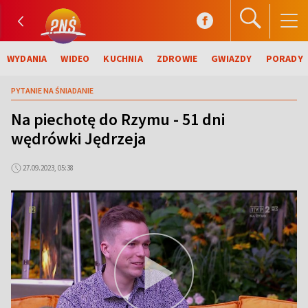
WYDANIA
WIDEO
KUCHNIA
ZDROWIE
GWIAZDY
PORADY
PYTANIE NA ŚNIADANIE
Na piechotę do Rzymu - 51 dni
wędrówki Jędrzeja
27.09.2023, 05:38