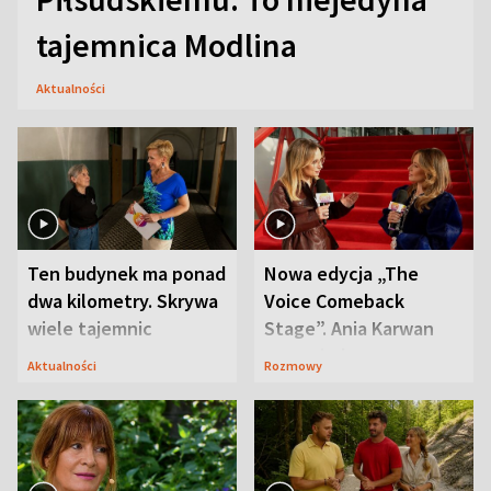
tajemnica Modlina
Aktualności
Ten budynek ma ponad
Nowa edycja „The
dwa kilometry. Skrywa
Voice Comeback
wiele tajemnic
Stage”. Ania Karwan
zapowiada
Aktualności
Rozmowy
niespodzianki