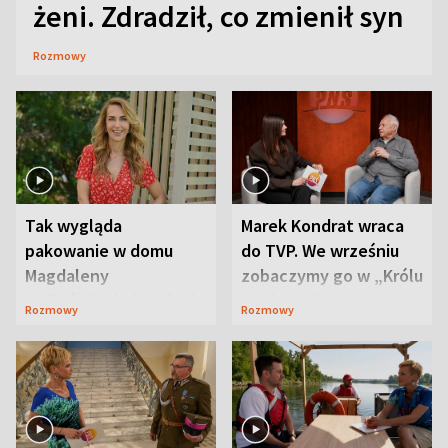
żeni. Zdradził, co zmienił syn
Rozmowy
Tak wygląda
Marek Kondrat wraca
pakowanie w domu
do TVP. We wrześniu
Magdaleny
zobaczymy go w „Królu
Waligórskiej-Lisieckiej.
Maciusiu I”
Rozmowy
Rozmowy
Mąż nie odpuszcza