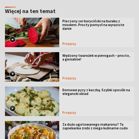
Więcej na ten temat
Pieczony ser koryciński na buraku z
miodem. Prosty pomysł na wyraziste
danie
Przepisy
Wędzony twarożek w pierogach – prosto,
a genialnie!
Przepisy
Domowe pyzy z kaczką. Szybki sposób na
elegancki obiad
Przepisy
Za dużo ugotowanego makaronu? Ta
zapiekanka zrobi z niego kulinarne cudo