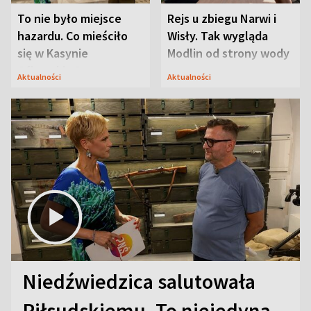
To nie było miejsce
Rejs u zbiegu Narwi i
hazardu. Co mieściło
Wisły. Tak wygląda
się w Kasynie
Modlin od strony wody
Oficerskim?
Aktualności
Aktualności
Niedźwiedzica salutowała
Piłsudskiemu. To niejedyna