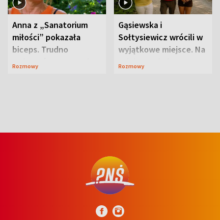
Anna z „Sanatorium
Gąsiewska i
miłości” pokazała
Sołtysiewicz wrócili w
biceps. Trudno
wyjątkowe miejsce. Na
uwierzyć, co przeszła
szlaku czekał
Rozmowy
Rozmowy
wcześniej
niedźwiedź