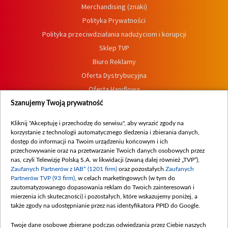
Merchandising (znaki)
Polityka Prywatności
Polityka przeciwdziałania nadużyciom i korupcji
Sklep TVP
Biuro Reklamy
Oferta Dystrybucyjna
Oferta Handlowa
Dostępność
Szanujemy Twoją prywatność
Moje zgody
Kliknij "Akceptuję i przechodzę do serwisu", aby wyrazić zgody na
Procedura zgłoszeń wewnętrznych
korzystanie z technologii automatycznego śledzenia i zbierania danych,
dostęp do informacji na Twoim urządzeniu końcowym i ich
przechowywanie oraz na przetwarzanie Twoich danych osobowych przez
nas, czyli Telewizję Polską S.A. w likwidacji (zwaną dalej również „TVP”),
Zaufanych Partnerów z IAB* (1201 firm)
oraz pozostałych
Zaufanych
Partnerów TVP (93 firm)
, w celach marketingowych (w tym do
zautomatyzowanego dopasowania reklam do Twoich zainteresowań i
mierzenia ich skuteczności) i pozostałych, które wskazujemy poniżej, a
także zgody na udostępnianie przez nas identyfikatora PPID do Google.
Twoje dane osobowe zbierane podczas odwiedzania przez Ciebie naszych