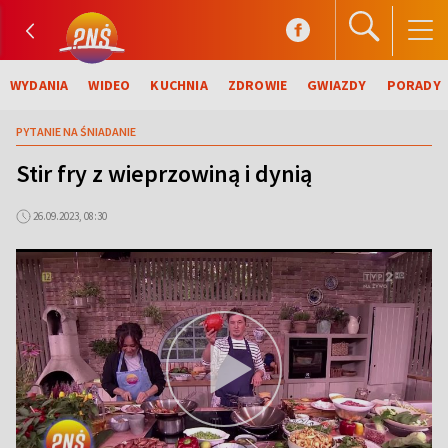
WYDANIA
WIDEO
KUCHNIA
ZDROWIE
GWIAZDY
PORADY
PYTANIE NA ŚNIADANIE
Stir fry z wieprzowiną i dynią
26.09.2023, 08:30