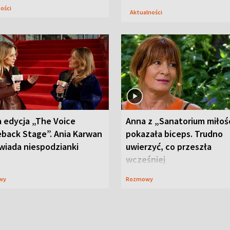
ności
Aktualności
 edycja „The Voice
Anna z „Sanatorium miłoś
back Stage”. Ania Karwan
pokazała biceps. Trudno
wiada niespodzianki
uwierzyć, co przeszła
wcześniej
wy
Rozmowy