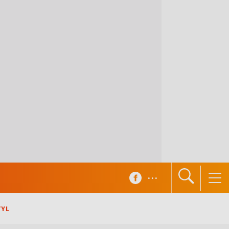
...
TYL