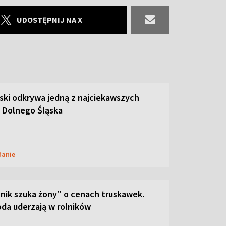
UDOSTĘPNIJ NA X
ski odkrywa jedną z najciekawszych
 Dolnego Śląska
danie
lnik szuka żony” o cenach truskawek.
oda uderzają w rolników