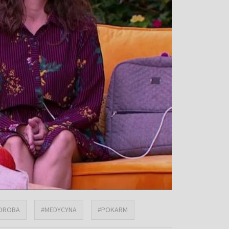
OROBA
#MEDYCYNA
#POKARM