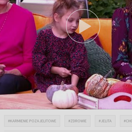
#KARMIENIE POZAJELITOWE
#ZDROWIE
#JELITA
#CH