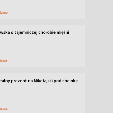
danie
ska o tajemniczej chorobie mięśni
danie
dealny prezent na Mikołajki i pod choinkę
danie