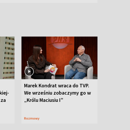
Marek Kondrat wraca do TVP.
iej-
We wrześniu zobaczymy go w
cza
„Królu Maciusiu I”
Rozmowy