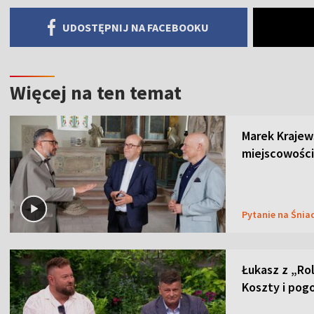
UDOSTĘPNIJ NA FACEBOOKU
Więcej na ten temat
Marek Krajew
miejscowości
Pytanie na Śnia
Łukasz z „Ro
Koszty i pog