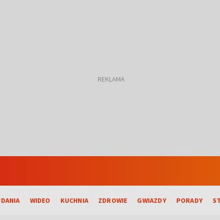
DANIA
WIDEO
KUCHNIA
ZDROWIE
GWIAZDY
PORADY
S