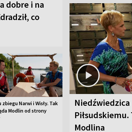
a dobre i na
Zdradził, co
Niedźwiedzica
u zbiegu Narwi i Wisły. Tak
ąda Modlin od strony
Piłsudskiemu. 
y
Modlina