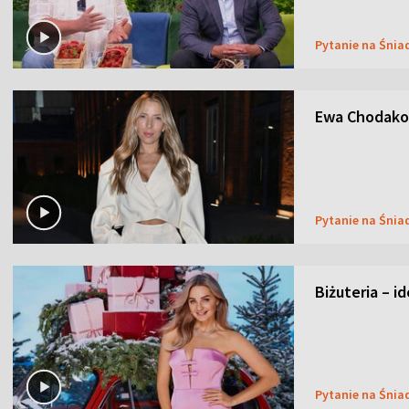
Pytanie na Śnia
Ewa Chodakow
Pytanie na Śnia
Biżuteria – i
Pytanie na Śnia