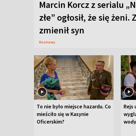
Marcin Korcz z serialu „N
złe” ogłosił, że się żeni. 
zmienił syn
Rozmowy
To nie było miejsce hazardu. Co
Rejs 
mieściło się w Kasynie
wygl
Oficerskim?
wod