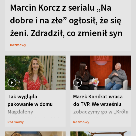
Marcin Korcz z serialu „Na
dobre i na złe” ogłosił, że się
żeni. Zdradził, co zmienił syn
Rozmowy
Tak wygląda
Marek Kondrat wraca
pakowanie w domu
do TVP. We wrześniu
Magdaleny
zobaczymy go w „Królu
Waligórskiej-Lisieckiej.
Maciusiu I”
Rozmowy
Rozmowy
Mąż nie odpuszcza