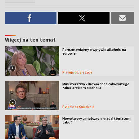
Więcej na ten temat
Porozmawiajmy o wpływie alkoholu na
zdrowie
Planuję długie życie
Ministerstwo Zdrowia chce całkowitego
zakazu reklam alkoholu
Pytanie na Śniadanie
Nowotwory u mężczyzn - nadal tematem
tabu?