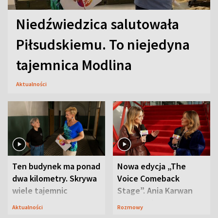
Niedźwiedzica salutowała
Piłsudskiemu. To niejedyna
tajemnica Modlina
Aktualności
Ten budynek ma ponad
Nowa edycja „The
dwa kilometry. Skrywa
Voice Comeback
wiele tajemnic
Stage”. Ania Karwan
zapowiada
Aktualności
Rozmowy
niespodzianki