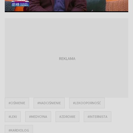
#CIŚNIENIE
#NADCIŚNIENIE
#LEKOOPORNOŚĆ
#LEKI
#MEDYCYNA
#ZDROWIE
#INTERNISTA
#KARDIOLOG