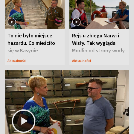
To nie było miejsce
Rejs u zbiegu Narwi i
hazardu. Co mieściło
Wisły. Tak wygląda
się w Kasynie
Modlin od strony wody
Oficerskim?
Aktualności
Aktualności