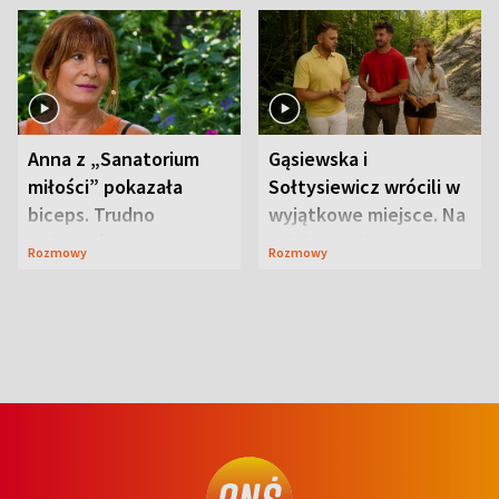
Anna z „Sanatorium
Gąsiewska i
miłości” pokazała
Sołtysiewicz wrócili w
biceps. Trudno
wyjątkowe miejsce. Na
uwierzyć, co przeszła
szlaku czekał
Rozmowy
Rozmowy
wcześniej
niedźwiedź