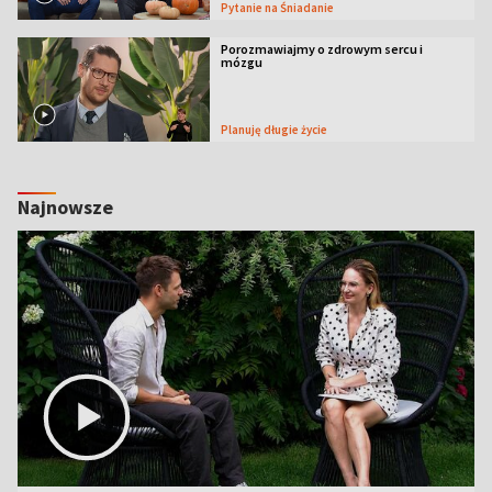
Pytanie na Śniadanie
Porozmawiajmy o zdrowym sercu i
mózgu
Planuję długie życie
Najnowsze