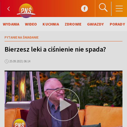
WYDANIA
WIDEO
KUCHNIA
ZDROWIE
GWIAZDY
PORADY
PYTANIE NA ŚNIADANIE
Bierzesz leki a ciśnienie nie spada?
25.09.2023, 06:14