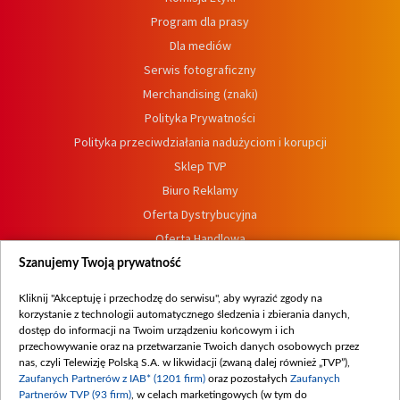
Program dla prasy
Dla mediów
Serwis fotograficzny
Merchandising (znaki)
Polityka Prywatności
Polityka przeciwdziałania nadużyciom i korupcji
Sklep TVP
Biuro Reklamy
Oferta Dystrybucyjna
Oferta Handlowa
Dostępność
Szanujemy Twoją prywatność
Moje zgody
Kliknij "Akceptuję i przechodzę do serwisu", aby wyrazić zgody na
Procedura zgłoszeń wewnętrznych
korzystanie z technologii automatycznego śledzenia i zbierania danych,
dostęp do informacji na Twoim urządzeniu końcowym i ich
przechowywanie oraz na przetwarzanie Twoich danych osobowych przez
nas, czyli Telewizję Polską S.A. w likwidacji (zwaną dalej również „TVP”),
Zaufanych Partnerów z IAB* (1201 firm)
oraz pozostałych
Zaufanych
Partnerów TVP (93 firm)
, w celach marketingowych (w tym do