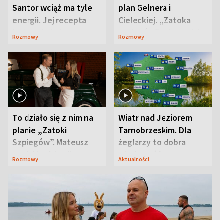
Santor wciąż ma tyle
plan Gelnera i
energii. Jej recepta
Cieleckiej. „Zatoka
jest zaskakująco
szpiegów” od razu ich
Rozmowy
Rozmowy
prosta
zaskoczyła
To działo się z nim na
Wiatr nad Jeziorem
planie „Zatoki
Tarnobrzeskim. Dla
Szpiegów”. Mateusz
żeglarzy to dobra
Janicki odsłonił
wiadomość
Rozmowy
Aktualności
aktorski sekret