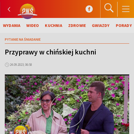
WYDANIA
WIDEO
KUCHNIA
ZDROWIE
GWIAZDY
PORADY
PYTANIE NA ŚNIADANIE
Przyprawy w chińskiej kuchni
24.09.2023, 06:58