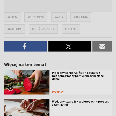
#CHINY
#PRZYPRAWY
#AZJA
#KUCHNIA
#KULTURA
#CHIŃSZCZYZNA
#ORIENT
Więcej na ten temat
Pieczony ser koryciński na buraku z
miodem. Prosty pomysł na wyraziste
danie
Przepisy
Wędzony twarożek w pierogach – prosto,
a genialnie!