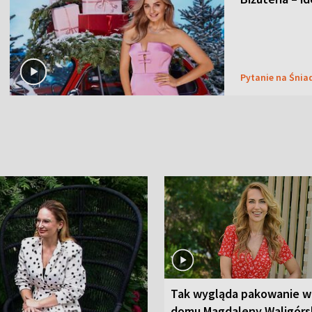
Pytanie na Śnia
Tak wygląda pakowanie w
domu Magdaleny Waligórsk