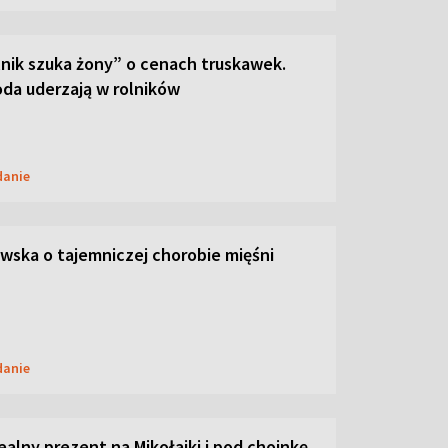
lnik szuka żony” o cenach truskawek.
oda uderzają w rolników
danie
ska o tajemniczej chorobie mięśni
danie
dealny prezent na Mikołajki i pod choinkę