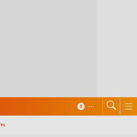
...
TYL