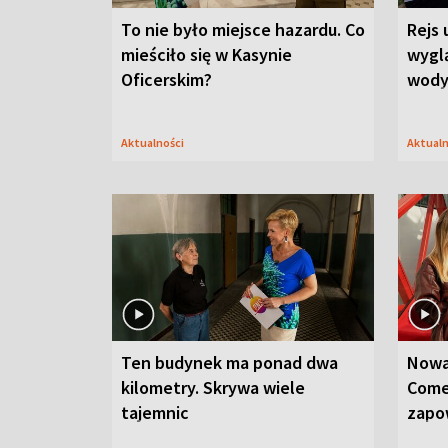
To nie było miejsce hazardu. Co
Rejs 
mieściło się w Kasynie
wygl
Oficerskim?
wod
Aktualności
Aktual
Ten budynek ma ponad dwa
Nowa
kilometry. Skrywa wiele
Come
tajemnic
zapo