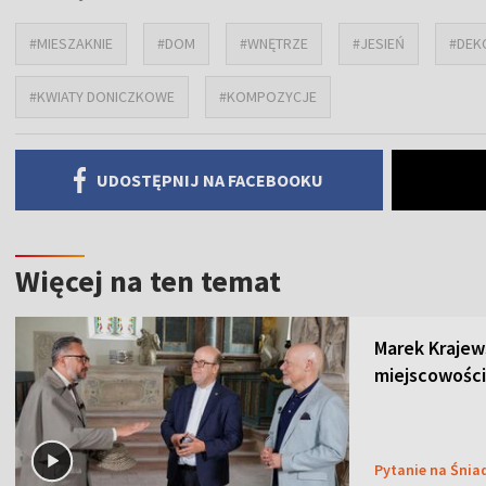
#MIESZAKNIE
#DOM
#WNĘTRZE
#JESIEŃ
#DEK
#KWIATY DONICZKOWE
#KOMPOZYCJE
UDOSTĘPNIJ NA FACEBOOKU
Więcej na ten temat
Marek Krajew
miejscowości
Pytanie na Śnia