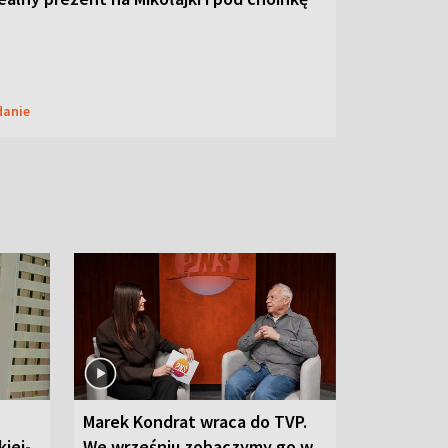
danie
Marek Kondrat wraca do TVP.
iej-
We wrześniu zobaczymy go w