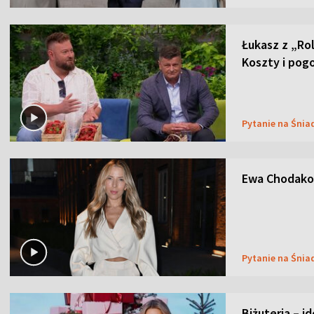
Łukasz z „Ro
Koszty i pog
Pytanie na Śnia
Ewa Chodakow
Pytanie na Śnia
Biżuteria – i