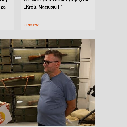
cza
„Królu Maciusiu I”
Rozmowy