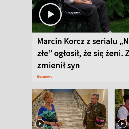
Marcin Korcz z serialu „N
złe” ogłosił, że się żeni. 
zmienił syn
Rozmowy