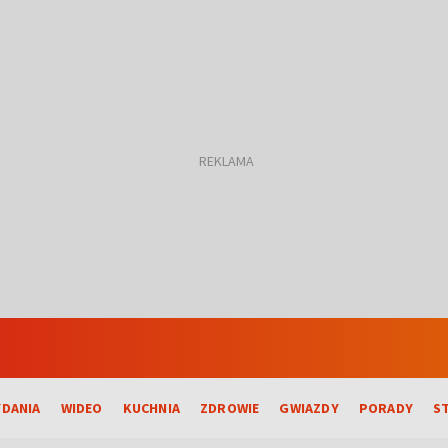
DANIA
WIDEO
KUCHNIA
ZDROWIE
GWIAZDY
PORADY
S