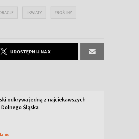
ORACJE
#KWIATY
#ROŚLINY
UDOSTĘPNIJ NA X
ski odkrywa jedną z najciekawszych
 Dolnego Śląska
danie