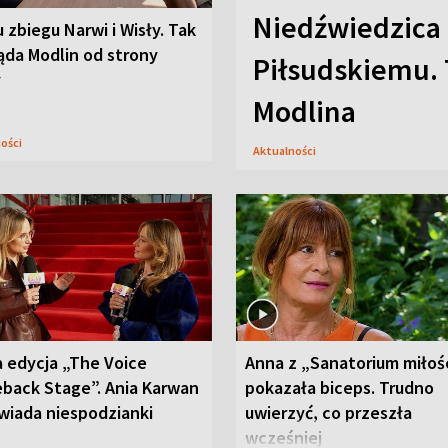
Niedźwiedzica
u zbiegu Narwi i Wisły. Tak
ąda Modlin od strony
Piłsudskiemu. 
y
Modlina
ności
Aktualności
 edycja „The Voice
Anna z „Sanatorium miłoś
back Stage”. Ania Karwan
pokazała biceps. Trudno
wiada niespodzianki
uwierzyć, co przeszła
wcześniej