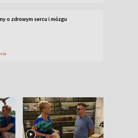
my o zdrowym sercu i mózgu
ycie