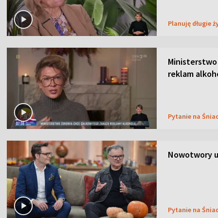
Planuję długie ż
Ministerstwo
reklam alkoh
Pytanie na Śnia
Nowotwory u
Pytanie na Śnia