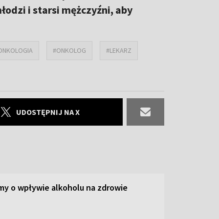
łodzi i starsi mężczyźni, aby
ONKOLOGIA
#ONKOLOG
#LEKARZ
UDOSTĘPNIJ NA X
y o wpływie alkoholu na zdrowie