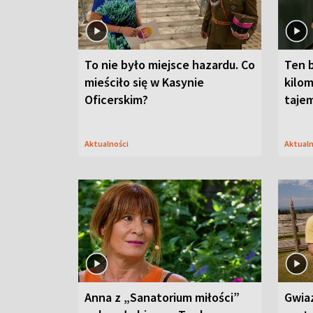
To nie było miejsce hazardu. Co
Ten 
mieściło się w Kasynie
kilom
Oficerskim?
taje
Aktualności
Aktual
Anna z „Sanatorium miłości”
Gwia