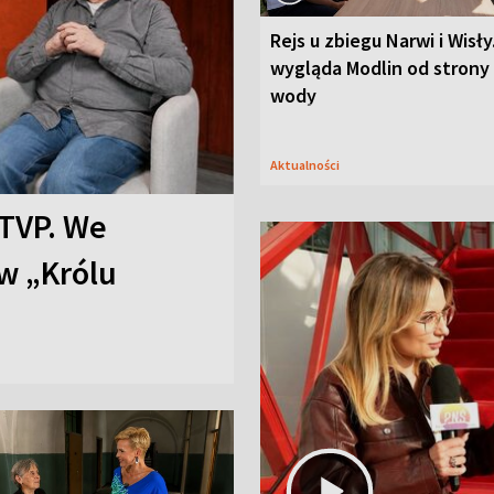
Rejs u zbiegu Narwi i Wisły
wygląda Modlin od strony
wody
Aktualności
TVP. We
w „Królu