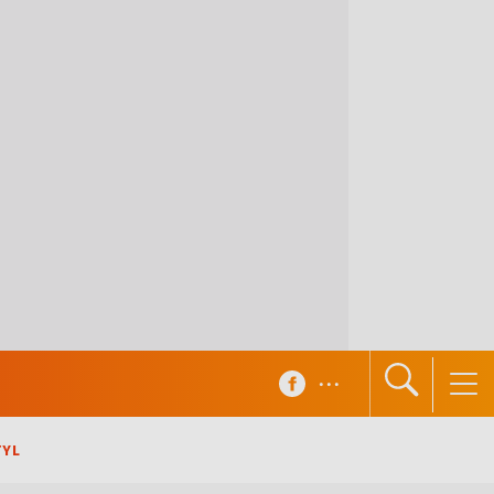
...
TYL