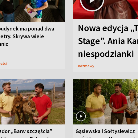
Nowa edycja „
budynek ma ponad dwa
etry. Skrywa wiele
Stage”. Ania K
mnic
niespodzianki
ności
Rozmowy
zdor „Barw szczęścia”
Gąsiewska i Sołtysiewicz