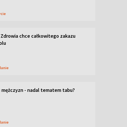
ycie
 Zdrowia chce całkowitego zakazu
olu
danie
 mężczyzn - nadal tematem tabu?
danie