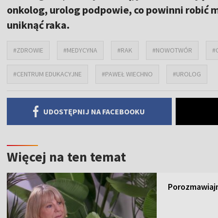
onkolog, urolog podpowie, co powinni robić m
uniknąć raka.
#ZDROWIE
#MEDYCYNA
#RAK
#NOWOTWÓR
#
#CENTRUM EDUKACYJNE
#PAWEŁ WIECHNO
#UROLOG
UDOSTĘPNIJ NA FACEBOOKU
Więcej na ten temat
Porozmawiajm