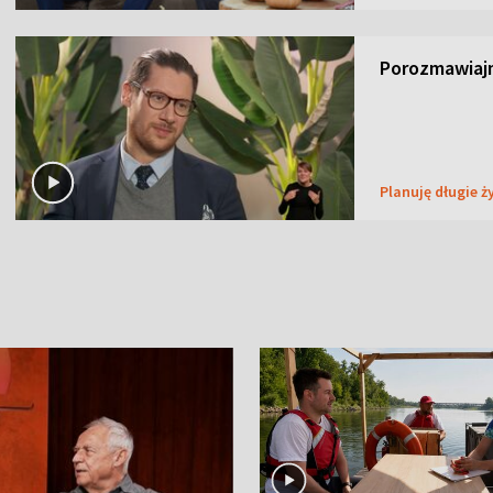
Porozmawiaj
Planuję długie ż