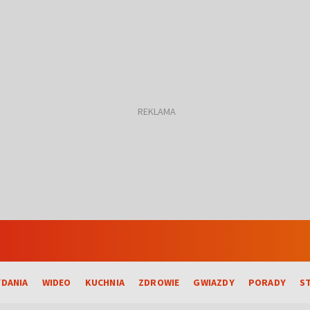
DANIA
WIDEO
KUCHNIA
ZDROWIE
GWIAZDY
PORADY
S