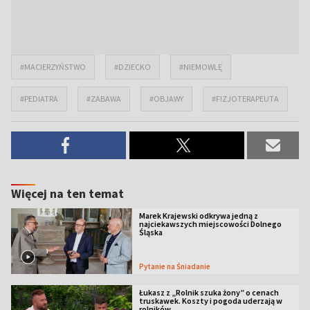
#MACIERZYŃSTWO
#DZIECKO
#NIEMOWLĘ
#PEDIATRA
#ZABAWA
#OBJAWY
#FIZJOTERAPEUTA
Więcej na ten temat
Marek Krajewski odkrywa jedną z
najciekawszych miejscowości Dolnego
Śląska
Pytanie na Śniadanie
Łukasz z „Rolnik szuka żony” o cenach
truskawek. Koszty i pogoda uderzają w
rolników