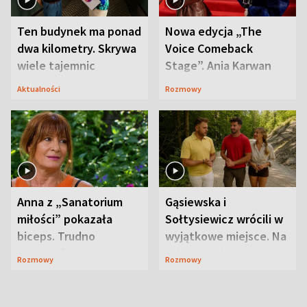
Ten budynek ma ponad
Nowa edycja „The
dwa kilometry. Skrywa
Voice Comeback
wiele tajemnic
Stage”. Ania Karwan
zapowiada
Aktualności
Rozmowy
niespodzianki
Anna z „Sanatorium
Gąsiewska i
miłości” pokazała
Sołtysiewicz wrócili w
biceps. Trudno
wyjątkowe miejsce. Na
uwierzyć, co przeszła
szlaku czekał
Rozmowy
Rozmowy
wcześniej
niedźwiedź