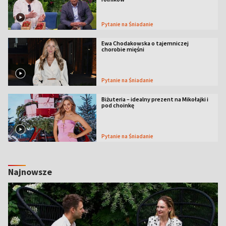
Pytanie na Śniadanie
Ewa Chodakowska o tajemniczej
chorobie mięśni
Pytanie na Śniadanie
Biżuteria – idealny prezent na Mikołajki i
pod choinkę
Pytanie na Śniadanie
Najnowsze