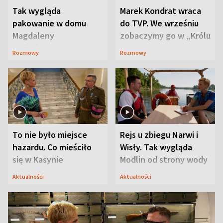
Tak wygląda
Marek Kondrat wraca
pakowanie w domu
do TVP. We wrześniu
Magdaleny
zobaczymy go w „Królu
Waligórskiej-Lisieckiej.
Maciusiu I”
Rozmowy
Rozmowy
Mąż nie odpuszcza
To nie było miejsce
Rejs u zbiegu Narwi i
hazardu. Co mieściło
Wisły. Tak wygląda
się w Kasynie
Modlin od strony wody
Oficerskim?
Aktualności
Aktualności