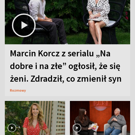
Marcin Korcz z serialu „Na
dobre i na złe” ogłosił, że się
żeni. Zdradził, co zmienił syn
Rozmowy