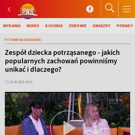
WYDANIA
WIDEO
KUCHNIA
ZDROWIE
GWIAZDY
PORADY
PYTANIE NA ŚNIADANIE
Zespół dziecka potrząsanego - jakich
popularnych zachowań powinniśmy
unikać i dlaczego?
21.09.2023, 06:43