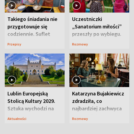
Takiego śniadania nie
Uczestniczki
przygotowuje się
„Sanatorium miłości”
codziennie. Suflet
przeszły po wybiegu.
serowy zachwyca
Te stylizacje
Przepisy
Rozmowy
smakiem
przyciągały wzrok
Lublin Europejską
Katarzyna Bujakiewicz
Stolicą Kultury 2029.
zdradziła, co
Sztuka wychodzi na
najbardziej zachwyca
ulice
ją w Lublinie
Aktualności
Rozmowy