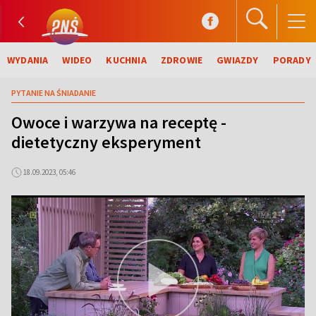
WYDANIA
WIDEO
KUCHNIA
ZDROWIE
GWIAZDY
PORADY
PYTANIE NA ŚNIADANIE
Owoce i warzywa na receptę -
dietetyczny eksperyment
18.09.2023, 05:46