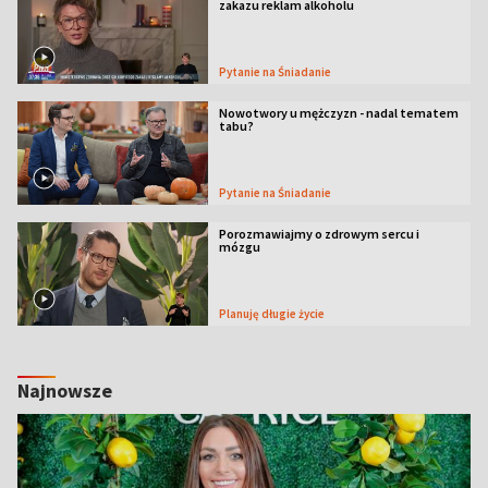
zakazu reklam alkoholu
Pytanie na Śniadanie
Nowotwory u mężczyzn - nadal tematem
tabu?
Pytanie na Śniadanie
Porozmawiajmy o zdrowym sercu i
mózgu
Planuję długie życie
Najnowsze