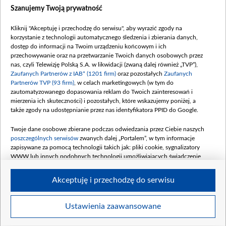
Dostępność
Szanujemy Twoją prywatność
Moje zgody
Kliknij "Akceptuję i przechodzę do serwisu", aby wyrazić zgody na
Procedura zgłoszeń wewnętrznych
korzystanie z technologii automatycznego śledzenia i zbierania danych,
dostęp do informacji na Twoim urządzeniu końcowym i ich
przechowywanie oraz na przetwarzanie Twoich danych osobowych przez
nas, czyli Telewizję Polską S.A. w likwidacji (zwaną dalej również „TVP”),
Zaufanych Partnerów z IAB* (1201 firm)
oraz pozostałych
Zaufanych
Partnerów TVP (93 firm)
, w celach marketingowych (w tym do
zautomatyzowanego dopasowania reklam do Twoich zainteresowań i
mierzenia ich skuteczności) i pozostałych, które wskazujemy poniżej, a
także zgody na udostępnianie przez nas identyfikatora PPID do Google.
Twoje dane osobowe zbierane podczas odwiedzania przez Ciebie naszych
poszczególnych serwisów
zwanych dalej „Portalem”, w tym informacje
zapisywane za pomocą technologii takich jak: pliki cookie, sygnalizatory
WWW lub innych podobnych technologii umożliwiających świadczenie
dopasowanych i bezpiecznych usług, personalizację treści oraz reklam,
udostępnianie funkcji mediów społecznościowych oraz analizowanie ruchu
Akceptuję i przechodzę do serwisu
w Internecie.
Twoje dane osobowe zbierane podczas odwiedzania przez Ciebie
Ustawienia zaawansowane
poszczególnych serwisów
na Portalu, takie jak adresy IP, identyfikatory
© 2026 Telewizja Polska S. A. w likwidacji
Twoich urządzeń końcowych i identyfikatory plików cookie, informacje o