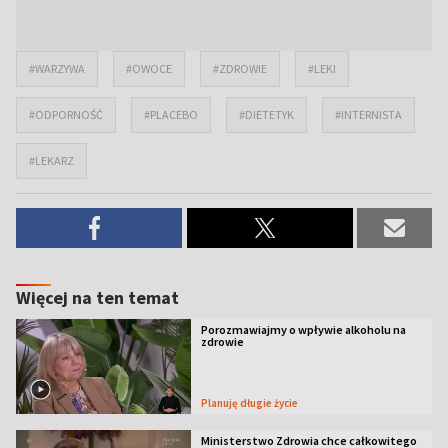
#WARZYWA
#OWOCE
#ZDROWIE
#LEKI
#ODPORNOŚĆ
#PLACEBO
#DIETETYK
#INTERNISTA
#LEKARZ
Więcej na ten temat
Porozmawiajmy o wpływie alkoholu na
zdrowie
Planuję długie życie
Ministerstwo Zdrowia chce całkowitego