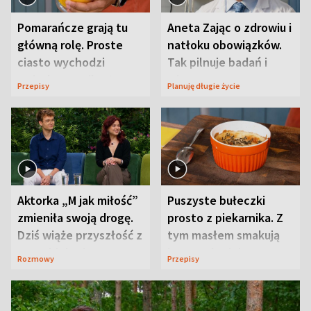
Pomarańcze grają tu
Aneta Zając o zdrowiu i
główną rolę. Proste
natłoku obowiązków.
ciasto wychodzi
Tak pilnuje badań i
wyjątkowo wilgotne
wizyt
Przepisy
Planuję długie życie
Aktorka „M jak miłość”
Puszyste bułeczki
zmieniła swoją drogę.
prosto z piekarnika. Z
Dziś wiąże przyszłość z
tym masłem smakują
neurobiologią
jeszcze lepiej
Rozmowy
Przepisy