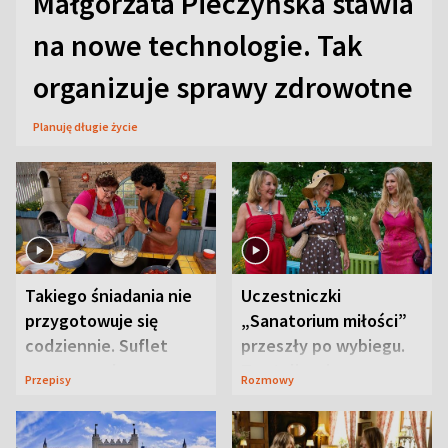
Małgorzata Pieczyńska stawia
na nowe technologie. Tak
organizuje sprawy zdrowotne
Planuję długie życie
Takiego śniadania nie
Uczestniczki
przygotowuje się
„Sanatorium miłości”
codziennie. Suflet
przeszły po wybiegu.
serowy zachwyca
Te stylizacje
Przepisy
Rozmowy
smakiem
przyciągały wzrok