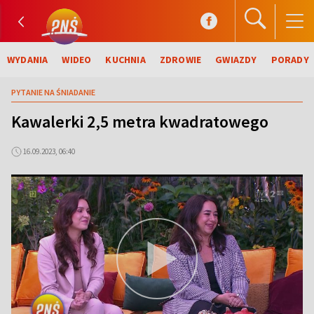
WYDANIA
WIDEO
KUCHNIA
ZDROWIE
GWIAZDY
PORADY
PYTANIE NA ŚNIADANIE
Kawalerki 2,5 metra kwadratowego
16.09.2023, 06:40