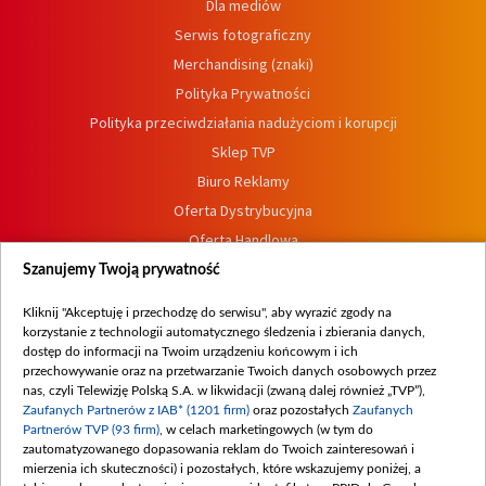
Dla mediów
Serwis fotograficzny
Merchandising (znaki)
Polityka Prywatności
Polityka przeciwdziałania nadużyciom i korupcji
Sklep TVP
Biuro Reklamy
Oferta Dystrybucyjna
Oferta Handlowa
Dostępność
Szanujemy Twoją prywatność
Moje zgody
Kliknij "Akceptuję i przechodzę do serwisu", aby wyrazić zgody na
Procedura zgłoszeń wewnętrznych
korzystanie z technologii automatycznego śledzenia i zbierania danych,
dostęp do informacji na Twoim urządzeniu końcowym i ich
przechowywanie oraz na przetwarzanie Twoich danych osobowych przez
nas, czyli Telewizję Polską S.A. w likwidacji (zwaną dalej również „TVP”),
Zaufanych Partnerów z IAB* (1201 firm)
oraz pozostałych
Zaufanych
Partnerów TVP (93 firm)
, w celach marketingowych (w tym do
zautomatyzowanego dopasowania reklam do Twoich zainteresowań i
mierzenia ich skuteczności) i pozostałych, które wskazujemy poniżej, a