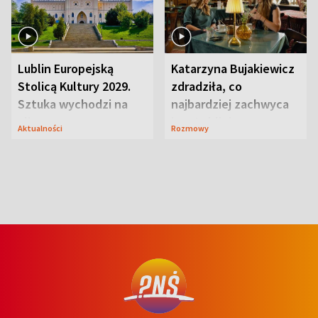
Lublin Europejską
Katarzyna Bujakiewicz
Stolicą Kultury 2029.
zdradziła, co
Sztuka wychodzi na
najbardziej zachwyca
ulice
ją w Lublinie
Aktualności
Rozmowy