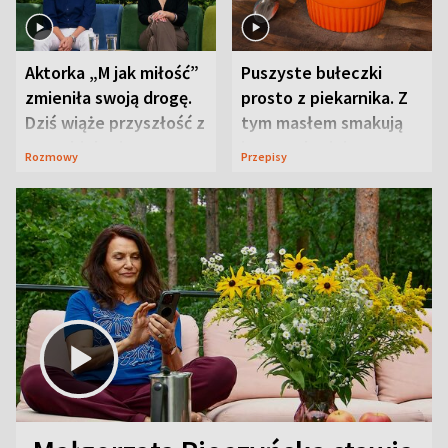
Aktorka „M jak miłość”
Puszyste bułeczki
zmieniła swoją drogę.
prosto z piekarnika. Z
Dziś wiąże przyszłość z
tym masłem smakują
neurobiologią
jeszcze lepiej
Rozmowy
Przepisy