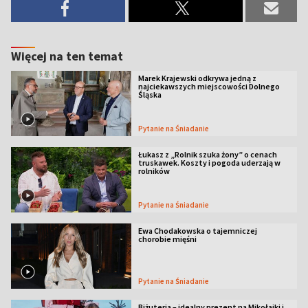
Więcej na ten temat
Marek Krajewski odkrywa jedną z
najciekawszych miejscowości Dolnego
Śląska
Pytanie na Śniadanie
Łukasz z „Rolnik szuka żony” o cenach
truskawek. Koszty i pogoda uderzają w
rolników
Pytanie na Śniadanie
Ewa Chodakowska o tajemniczej
chorobie mięśni
Pytanie na Śniadanie
Biżuteria – idealny prezent na Mikołajki i