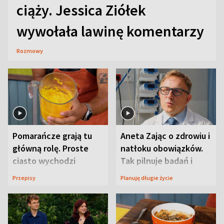
ciąży. Jessica Ziółek
wywołała lawinę komentarzy
Rozmowy
Pomarańcze grają tu
Aneta Zając o zdrowiu i
główną rolę. Proste
natłoku obowiązków.
ciasto wychodzi
Tak pilnuje badań i
wyjątkowo wilgotne
wizyt
Przepisy
Planuję długie życie