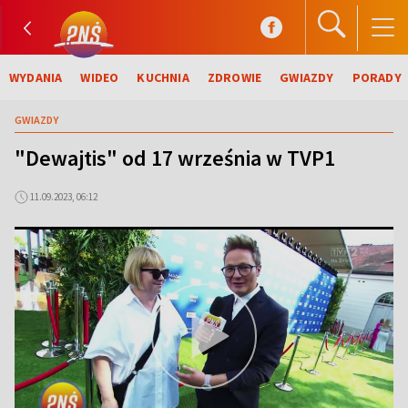
WYDANIA
WIDEO
KUCHNIA
ZDROWIE
GWIAZDY
PORADY
GWIAZDY
"Dewajtis" od 17 września w TVP1
11.09.2023, 06:12