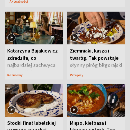
Aktualności
Katarzyna Bujakiewicz
Ziemniaki, kasza i
zdradziła, co
twaróg. Tak powstaje
najbardziej zachwyca
słynny piróg biłgorajski
ją w Lublinie
Rozmowy
Przepisy
Słodki finał lubelskiej
Mięso, kiełbasa i