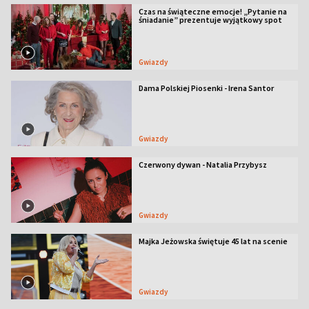
Czas na świąteczne emocje! „Pytanie na
śniadanie” prezentuje wyjątkowy spot
Gwiazdy
Dama Polskiej Piosenki - Irena Santor
Gwiazdy
Czerwony dywan - Natalia Przybysz
Gwiazdy
Majka Jeżowska świętuje 45 lat na scenie
Gwiazdy