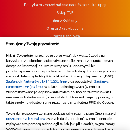
Polityka przeciwdziałania nadużyciom i korupcji
Sklep TVP
Biuro Reklamy
Oferta Dystrybucyjna
Oferta Handlowa
Dostępność
Szanujemy Twoją prywatność
Moje zgody
Kliknij "Akceptuję i przechodzę do serwisu", aby wyrazić zgody na
Procedura zgłoszeń wewnętrznych
korzystanie z technologii automatycznego śledzenia i zbierania danych,
dostęp do informacji na Twoim urządzeniu końcowym i ich
przechowywanie oraz na przetwarzanie Twoich danych osobowych przez
nas, czyli Telewizję Polską S.A. w likwidacji (zwaną dalej również „TVP”),
Zaufanych Partnerów z IAB* (1201 firm)
oraz pozostałych
Zaufanych
Partnerów TVP (93 firm)
, w celach marketingowych (w tym do
zautomatyzowanego dopasowania reklam do Twoich zainteresowań i
mierzenia ich skuteczności) i pozostałych, które wskazujemy poniżej, a
także zgody na udostępnianie przez nas identyfikatora PPID do Google.
Twoje dane osobowe zbierane podczas odwiedzania przez Ciebie naszych
poszczególnych serwisów
zwanych dalej „Portalem”, w tym informacje
zapisywane za pomocą technologii takich jak: pliki cookie, sygnalizatory
WWW lub innych podobnych technologii umożliwiających świadczenie