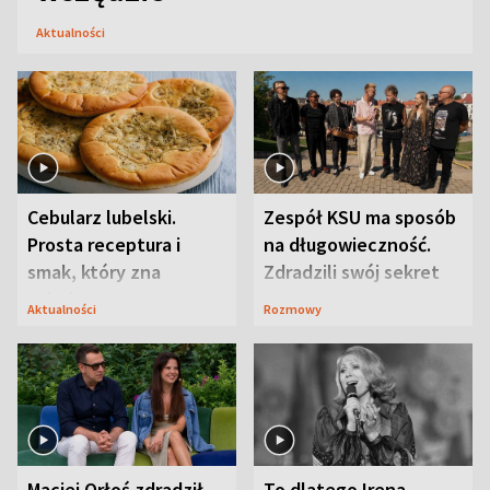
Aktualności
Cebularz lubelski.
Zespół KSU ma sposób
Prosta receptura i
na długowieczność.
smak, który zna
Zdradzili swój sekret
Lubelszczyzna
Aktualności
Rozmowy
Maciej Orłoś zdradził
To dlatego Irena