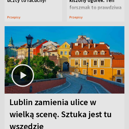
uczty to racuchy!
kiszony ogórek. Ten
forszmak to prawdziwa
uczta
Przepisy
Przepisy
Lublin zamienia ulice w
wielką scenę. Sztuka jest tu
wszędzie