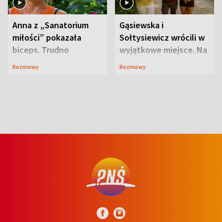
Anna z „Sanatorium
Gąsiewska i
miłości” pokazała
Sołtysiewicz wrócili w
biceps. Trudno
wyjątkowe miejsce. Na
uwierzyć, co przeszła
szlaku czekał
Rozmowy
Rozmowy
wcześniej
niedźwiedź