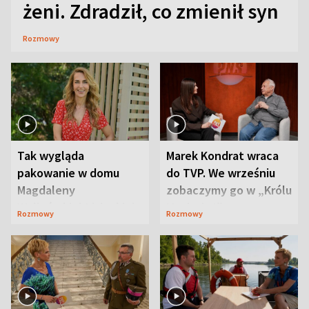
żeni. Zdradził, co zmienił syn
Rozmowy
Tak wygląda
Marek Kondrat wraca
pakowanie w domu
do TVP. We wrześniu
Magdaleny
zobaczymy go w „Królu
Waligórskiej-Lisieckiej.
Maciusiu I”
Rozmowy
Rozmowy
Mąż nie odpuszcza