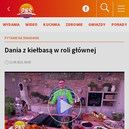
WYDANIA
WIDEO
KUCHNIA
ZDROWIE
GWIAZDY
PORADY
PYTANIE NA ŚNIADANIE
Dania z kiełbasą w roli głównej
11.09.2023, 06:09