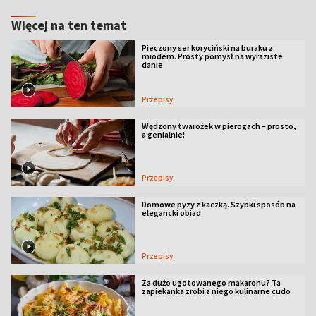
Więcej na ten temat
Pieczony ser koryciński na buraku z
miodem. Prosty pomysł na wyraziste
danie
Przepisy
Wędzony twarożek w pierogach – prosto,
a genialnie!
Przepisy
Domowe pyzy z kaczką. Szybki sposób na
elegancki obiad
Przepisy
Za dużo ugotowanego makaronu? Ta
zapiekanka zrobi z niego kulinarne cudo