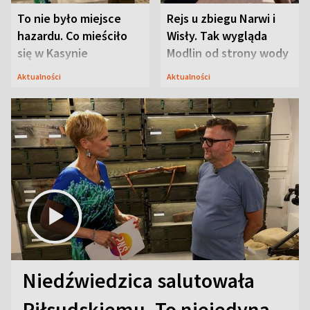
To nie było miejsce
Rejs u zbiegu Narwi i
hazardu. Co mieściło
Wisły. Tak wygląda
się w Kasynie
Modlin od strony wody
Oficerskim?
Aktualności
Aktualności
Niedźwiedzica salutowała
Piłsudskiemu. To niejedyna