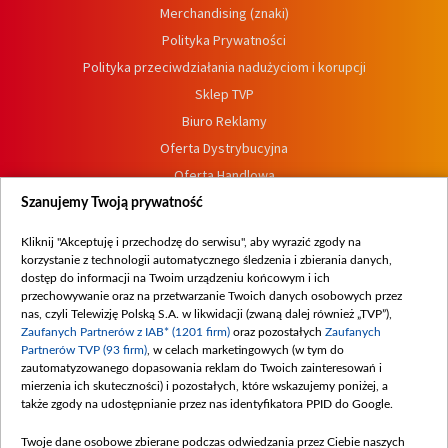
Merchandising (znaki)
Polityka Prywatności
Polityka przeciwdziałania nadużyciom i korupcji
Sklep TVP
Biuro Reklamy
Oferta Dystrybucyjna
Oferta Handlowa
Dostępność
Szanujemy Twoją prywatność
Moje zgody
Kliknij "Akceptuję i przechodzę do serwisu", aby wyrazić zgody na
Procedura zgłoszeń wewnętrznych
korzystanie z technologii automatycznego śledzenia i zbierania danych,
dostęp do informacji na Twoim urządzeniu końcowym i ich
przechowywanie oraz na przetwarzanie Twoich danych osobowych przez
nas, czyli Telewizję Polską S.A. w likwidacji (zwaną dalej również „TVP”),
Zaufanych Partnerów z IAB* (1201 firm)
oraz pozostałych
Zaufanych
Partnerów TVP (93 firm)
, w celach marketingowych (w tym do
zautomatyzowanego dopasowania reklam do Twoich zainteresowań i
mierzenia ich skuteczności) i pozostałych, które wskazujemy poniżej, a
także zgody na udostępnianie przez nas identyfikatora PPID do Google.
Twoje dane osobowe zbierane podczas odwiedzania przez Ciebie naszych