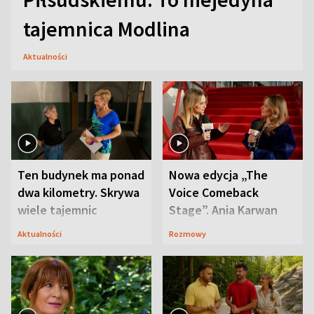
tajemnica Modlina
Aktualności
Ten budynek ma ponad
Nowa edycja „The
dwa kilometry. Skrywa
Voice Comeback
wiele tajemnic
Stage”. Ania Karwan
zapowiada
Aktualności
Rozmowy
niespodzianki