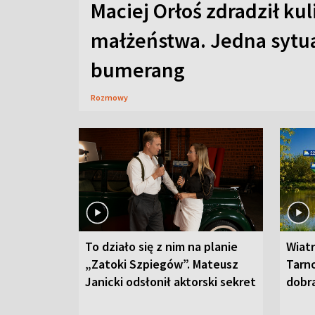
Maciej Orłoś zdradził kul
małżeństwa. Jedna sytua
bumerang
Rozmowy
To działo się z nim na planie
Wiat
„Zatoki Szpiegów”. Mateusz
Tarno
Janicki odsłonił aktorski sekret
dobr