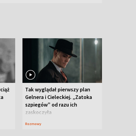
ciąż
Tak wyglądał pierwszy plan
ta
Gelnera i Cieleckiej. „Zatoka
szpiegów” od razu ich
zaskoczyła
Rozmowy