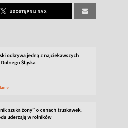
UDOSTĘPNIJ NA X
ski odkrywa jedną z najciekawszych
 Dolnego Śląska
danie
lnik szuka żony” o cenach truskawek.
oda uderzają w rolników