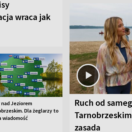
isy
cja wraca jak
Ruch od sameg
r nad Jeziorem
brzeskim. Dla żeglarzy to
Tarnobrzeskim,
a wiadomość
zasada