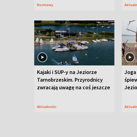
Rozmowy
Aktual
Kajaki i SUP-y na Jeziorze
Joga 
Tarnobrzeskim. Przyrodnicy
śpiew
zwracają uwagę na coś jeszcze
Jezi
Aktualności
Aktual