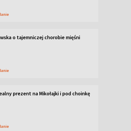
danie
ska o tajemniczej chorobie mięśni
danie
dealny prezent na Mikołajki i pod choinkę
danie