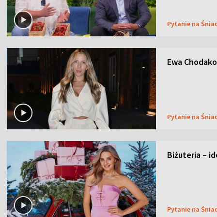
Pytanie na Śnia
Ewa Chodakow
Pytanie na Śnia
Biżuteria – i
Pytanie na Śnia