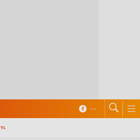
...
TYL