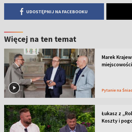
UDOSTĘPNIJ NA FACEBOOKU
Więcej na ten temat
Marek Krajew
miejscowości
Pytanie na Śnia
Łukasz z „Ro
Koszty i pog