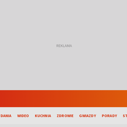
DANIA
WIDEO
KUCHNIA
ZDROWIE
GWIAZDY
PORADY
S