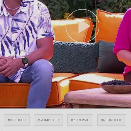
#BEZDECH
#KOMPUTER
#ZDROWIE
#NEUROLOG