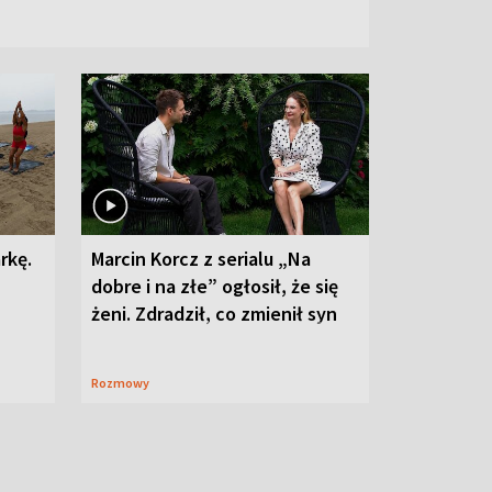
rkę.
Marcin Korcz z serialu „Na
dobre i na złe” ogłosił, że się
żeni. Zdradził, co zmienił syn
Rozmowy