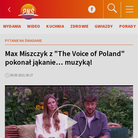
WYDANIA
WIDEO
KUCHNIA
ZDROWIE
GWIAZDY
PORADY
PYTANIE NA ŚNIADANIE
Max Miszczyk z "The Voice of Poland"
pokonał jąkanie... muzyką!
09.09.2023, 06:27