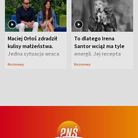
Maciej Orłoś zdradził
To dlatego Irena
kulisy małżeństwa.
Santor wciąż ma tyle
Jedna sytuacja wraca
energii. Jej recepta
jak bumerang
jest zaskakująco
Rozmowy
Rozmowy
prosta