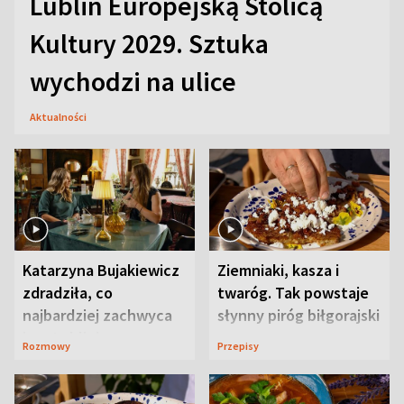
Lublin Europejską Stolicą
Kultury 2029. Sztuka
wychodzi na ulice
Aktualności
Katarzyna Bujakiewicz
Ziemniaki, kasza i
zdradziła, co
twaróg. Tak powstaje
najbardziej zachwyca
słynny piróg biłgorajski
ją w Lublinie
Rozmowy
Przepisy