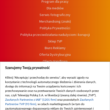
Program dla prasy
Dla mediów
Serwis fotograficzny
Merchandising (znaki)
Polityka Prywatności
Polityka przeciwdziałania nadużyciom i korupcji
Sklep TVP
Biuro Reklamy
Oferta Dystrybucyjna
Oferta Handlowa
Dostępność
Szanujemy Twoją prywatność
Moje zgody
Kliknij "Akceptuję i przechodzę do serwisu", aby wyrazić zgody na
Procedura zgłoszeń wewnętrznych
korzystanie z technologii automatycznego śledzenia i zbierania danych,
dostęp do informacji na Twoim urządzeniu końcowym i ich
przechowywanie oraz na przetwarzanie Twoich danych osobowych przez
nas, czyli Telewizję Polską S.A. w likwidacji (zwaną dalej również „TVP”),
Zaufanych Partnerów z IAB* (1201 firm)
oraz pozostałych
Zaufanych
Partnerów TVP (93 firm)
, w celach marketingowych (w tym do
zautomatyzowanego dopasowania reklam do Twoich zainteresowań i