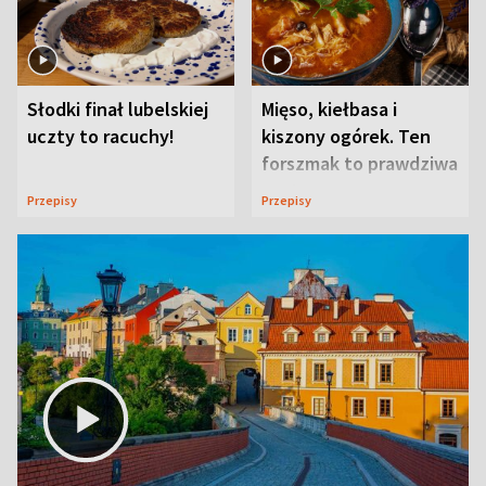
Słodki finał lubelskiej
Mięso, kiełbasa i
uczty to racuchy!
kiszony ogórek. Ten
forszmak to prawdziwa
uczta
Przepisy
Przepisy