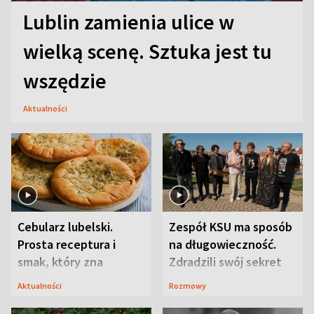
Lublin zamienia ulice w
wielką scenę. Sztuka jest tu
wszędzie
Aktualności
Cebularz lubelski.
Zespół KSU ma sposób
Prosta receptura i
na długowieczność.
smak, który zna
Zdradzili swój sekret
Lubelszczyzna
Aktualności
Rozmowy