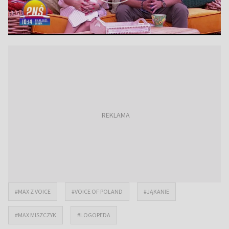
#MAX Z VOICE
#VOICE OF POLAND
#JĄKANIE
#MAX MISZCZYK
#LOGOPEDA