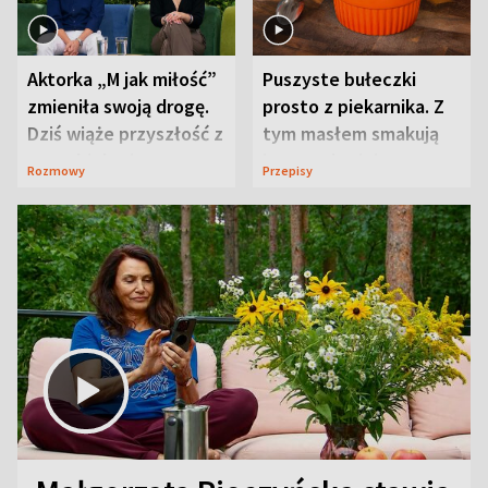
Aktorka „M jak miłość”
Puszyste bułeczki
zmieniła swoją drogę.
prosto z piekarnika. Z
Dziś wiąże przyszłość z
tym masłem smakują
neurobiologią
jeszcze lepiej
Rozmowy
Przepisy