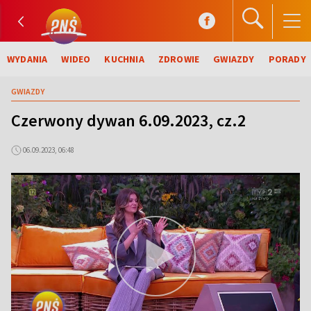
WYDANIA
WIDEO
KUCHNIA
ZDROWIE
GWIAZDY
PORADY
GWIAZDY
Czerwony dywan 6.09.2023, cz.2
06.09.2023, 06:48