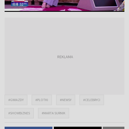
#GWIAZDY
#PLOTKI
#NEWSY
#CELEBRYCI
#SHOWBIZNES
#MARTA SURNIK