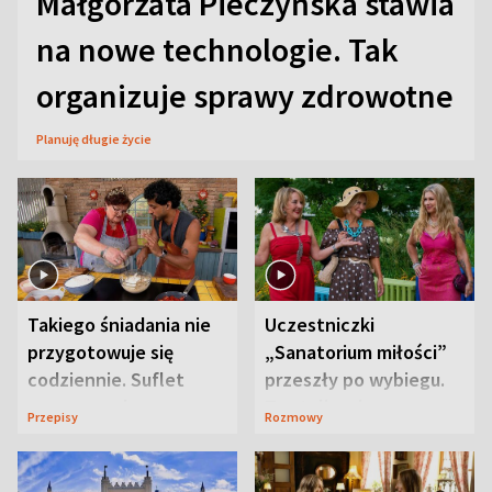
Małgorzata Pieczyńska stawia
na nowe technologie. Tak
organizuje sprawy zdrowotne
Planuję długie życie
Takiego śniadania nie
Uczestniczki
przygotowuje się
„Sanatorium miłości”
codziennie. Suflet
przeszły po wybiegu.
serowy zachwyca
Te stylizacje
Przepisy
Rozmowy
smakiem
przyciągały wzrok