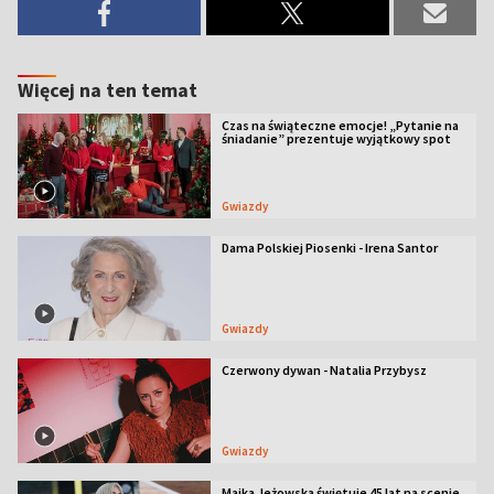
Więcej na ten temat
Czas na świąteczne emocje! „Pytanie na
śniadanie” prezentuje wyjątkowy spot
Gwiazdy
Dama Polskiej Piosenki - Irena Santor
Gwiazdy
Czerwony dywan - Natalia Przybysz
Gwiazdy
Majka Jeżowska świętuje 45 lat na scenie