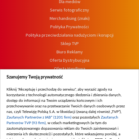
Dla mediów
Serwis fotograficzny
Merchandising (znaki)
Polityka Prywatności
Polityka przeciwdziałania nadużyciom i korupcji
Sklep TVP
Biuro Reklamy
Oferta Dystrybucyjna
Oferta Handlowa
Dostępność
Szanujemy Twoją prywatność
Moje zgody
Kliknij "Akceptuję i przechodzę do serwisu", aby wyrazić zgody na
Procedura zgłoszeń wewnętrznych
korzystanie z technologii automatycznego śledzenia i zbierania danych,
dostęp do informacji na Twoim urządzeniu końcowym i ich
przechowywanie oraz na przetwarzanie Twoich danych osobowych przez
nas, czyli Telewizję Polską S.A. w likwidacji (zwaną dalej również „TVP”),
Zaufanych Partnerów z IAB* (1201 firm)
oraz pozostałych
Zaufanych
Partnerów TVP (93 firm)
, w celach marketingowych (w tym do
zautomatyzowanego dopasowania reklam do Twoich zainteresowań i
mierzenia ich skuteczności) i pozostałych, które wskazujemy poniżej, a