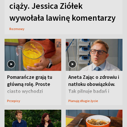
ciąży. Jessica Ziółek
wywołała lawinę komentarzy
Rozmowy
Pomarańcze grają tu
Aneta Zając o zdrowiu i
główną rolę. Proste
natłoku obowiązków.
ciasto wychodzi
Tak pilnuje badań i
wyjątkowo wilgotne
wizyt
Przepisy
Planuję długie życie