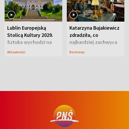
Lublin Europejską
Katarzyna Bujakiewicz
Stolicą Kultury 2029.
zdradziła, co
Sztuka wychodzi na
najbardziej zachwyca
ulice
ją w Lublinie
Aktualności
Rozmowy