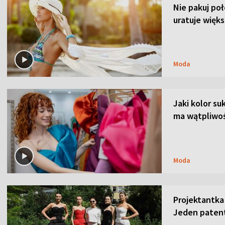
Nie pakuj po
uratuje więks
Moda
Jaki kolor su
ma wątpliwoś
Moda
Projektantka
Jeden patent