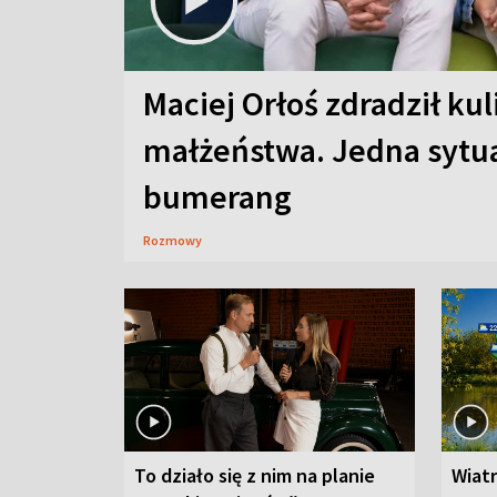
Maciej Orłoś zdradził kul
małżeństwa. Jedna sytua
bumerang
Rozmowy
To działo się z nim na planie
Wiat