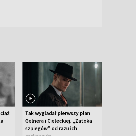
ciąż
Tak wyglądał pierwszy plan
ta
Gelnera i Cieleckiej. „Zatoka
szpiegów” od razu ich
zaskoczyła