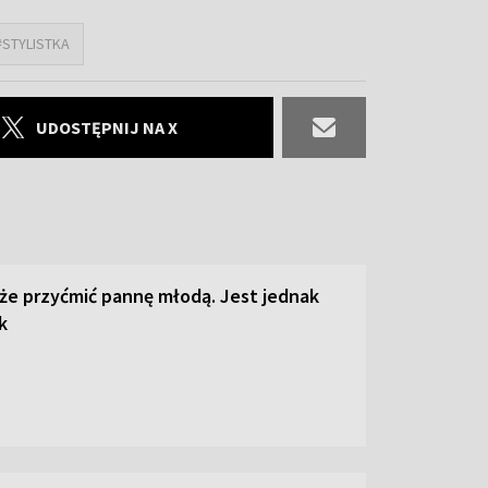
#STYLISTKA
UDOSTĘPNIJ NA X
że przyćmić pannę młodą. Jest jednak
k