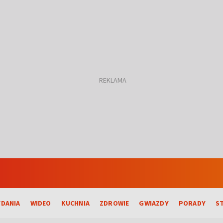
DANIA
WIDEO
KUCHNIA
ZDROWIE
GWIAZDY
PORADY
S