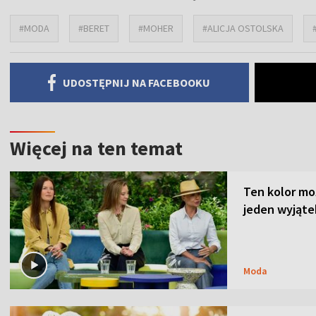
#MODA
#BERET
#MOHER
#ALICJA OSTOLSKA
UDOSTĘPNIJ NA FACEBOOKU
Więcej na ten temat
Ten kolor mo
jeden wyjąte
Moda