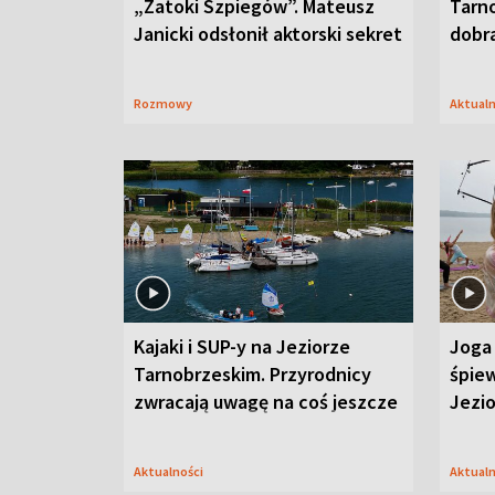
„Zatoki Szpiegów”. Mateusz
Tarno
Janicki odsłonił aktorski sekret
dobr
Rozmowy
Aktual
Kajaki i SUP-y na Jeziorze
Joga 
Tarnobrzeskim. Przyrodnicy
śpiew
zwracają uwagę na coś jeszcze
Jezi
Aktualności
Aktual