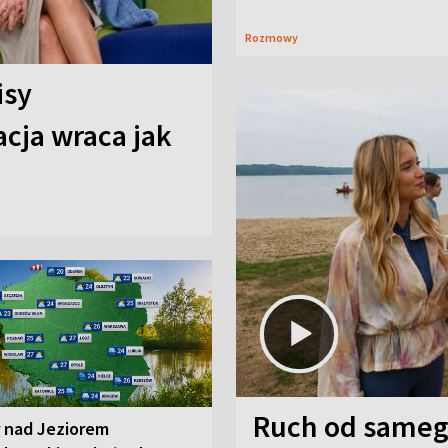
Rozmowy
isy
cja wraca jak
Ruch od sameg
r nad Jeziorem