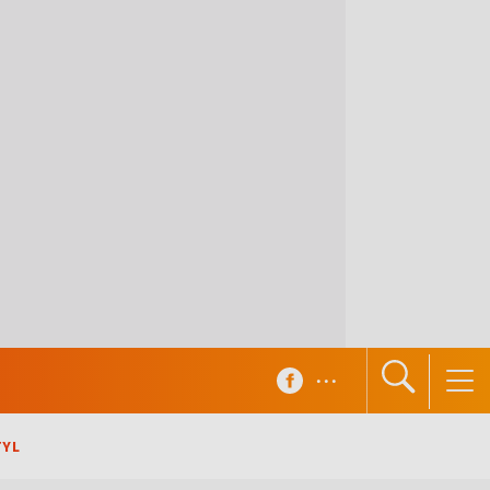
...
TYL