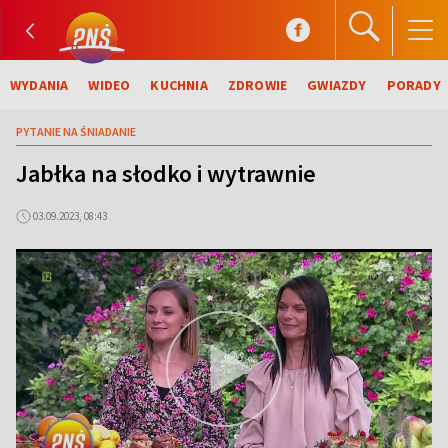
WYDANIA
WIDEO
KUCHNIA
ZDROWIE
GWIAZDY
PORADY
PYTANIE NA ŚNIADANIE
Jabłka na słodko i wytrawnie
03.09.2023, 08:43