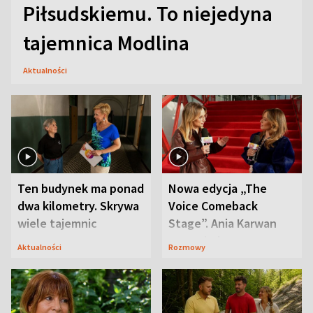
Piłsudskiemu. To niejedyna
tajemnica Modlina
Aktualności
Ten budynek ma ponad
Nowa edycja „The
dwa kilometry. Skrywa
Voice Comeback
wiele tajemnic
Stage”. Ania Karwan
zapowiada
Aktualności
Rozmowy
niespodzianki