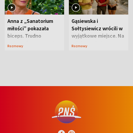
Anna z „Sanatorium
Gąsiewska i
miłości” pokazała
Sołtysiewicz wrócili w
biceps. Trudno
wyjątkowe miejsce. Na
uwierzyć, co przeszła
szlaku czekał
Rozmowy
Rozmowy
wcześniej
niedźwiedź