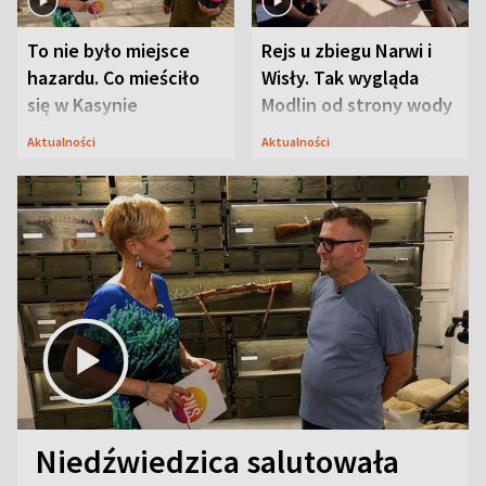
To nie było miejsce
Rejs u zbiegu Narwi i
hazardu. Co mieściło
Wisły. Tak wygląda
się w Kasynie
Modlin od strony wody
Oficerskim?
Aktualności
Aktualności
Niedźwiedzica salutowała