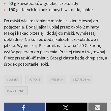
50 g kawałeczków gorzkiej czekolady
150 g starych lub pokrojonych w kostkę jabłek
Do miski wlej roztopione masło i cukier. Mieszaj do
połączenia. Dodaj jajka i ubijaj przez około 2 minuty.
Mąkę i kakao przesiej i dodaj do miski. Wymieszaj
dokładnie. Na koniec dodaj kuleczki czekoladowe i
jabłka. Wymieszaj. Piekarnik nastaw na 150 C. Formę
wyłóż papierem do pieczenia. Przelej ciasto i wyrównaj.
Piecz przez 40-45 minut. Brzegi ciasta będą chrupiące, a
środek pozostanie lepki.
#JABŁKA
#OWOCE
#PRZEPISY
#SZARLOTKA
#JABŁECZNIK