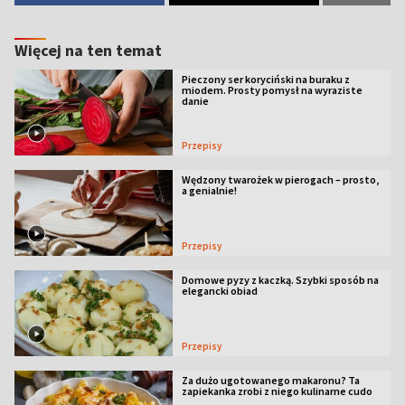
Więcej na ten temat
Pieczony ser koryciński na buraku z
miodem. Prosty pomysł na wyraziste
danie
Przepisy
Wędzony twarożek w pierogach – prosto,
a genialnie!
Przepisy
Domowe pyzy z kaczką. Szybki sposób na
elegancki obiad
Przepisy
Za dużo ugotowanego makaronu? Ta
zapiekanka zrobi z niego kulinarne cudo