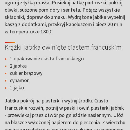
ugotuj z łyżką masła. Posiekaj natkę pietruszki, pokrój
oliwki, suszone pomidory i ser feta. Połącz wszystkie
składniki, dopraw do smaku. Wydrążone jabłka wypełnij
kaszą z dodatkami, przykryj kapeluszem i piecz 20 min
w temperaturze 180 C.
Krążki jabłka owinięte ciastem francuskim
1 opakowanie ciasta francuskiego
2 jabłka
cukier brązowy
cynamon
1 jajko
Jabłka pokrój na plasterki i wytnij środki. Ciasto
francuskie rozwiń, potnij w paski i owiń plasterki jabłek
- przewlekaj przez otwór po gnieździe nasiennym. Ułóż
na blaszce wyłożonej papierem do pieczenia. Z wierzchu
posmaruj rozbitym jajem i posyp cukrem z cynamonem.