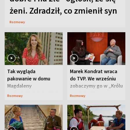
żeni. Zdradził, co zmienił syn
Rozmowy
Tak wygląda
Marek Kondrat wraca
pakowanie w domu
do TVP. We wrześniu
Magdaleny
zobaczymy go w „Królu
Waligórskiej-Lisieckiej.
Maciusiu I”
Rozmowy
Rozmowy
Mąż nie odpuszcza