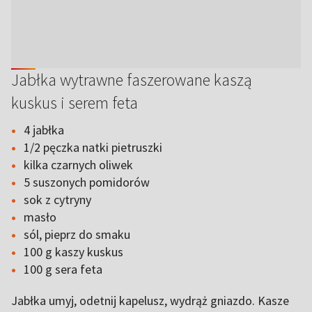
Jabłka wytrawne faszerowane kaszą
kuskus i serem feta
4 jabłka
1/2 pęczka natki pietruszki
kilka czarnych oliwek
5 suszonych pomidorów
sok z cytryny
masło
sól, pieprz do smaku
100 g kaszy kuskus
100 g sera feta
Jabłka umyj, odetnij kapelusz, wydrąż gniazdo. Kasze