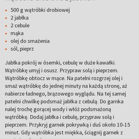
500 g wątróbki drobiowej
2 jabłka
2 cebule
mąka
olej do smażenia
sól, pieprz
Jabłka pokrój w ósemki, cebulę w duże kawałki.
Wątróbkę umyj i osusz. Przypraw solą i pieprzem.
Wątróbkę obtocz w mące. Na patelni rozgrzej olej i
smaż wątróbkę do jednej minuty na każdą stronę, aż
nabierze ładnego, brązowego wyglądu. Na tej samej
patelni chwilkę podsmaż jabłka z cebulą. Do garnka
nalej trochę gorącej wody i włóż podsmażoną
wątróbkę. Dodaj jabłka i cebulę, przypraw solą i
pieprzem. Przykryj garnek pokrywką i duś około 10-15
minut. Gdy wątróbka jest miękka, ściągnij garnek z