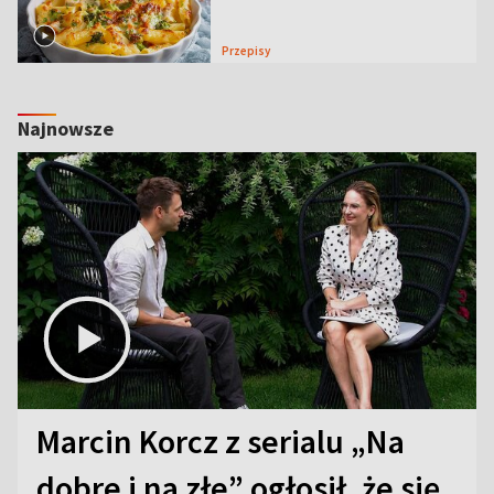
Przepisy
Najnowsze
Marcin Korcz z serialu „Na
dobre i na złe” ogłosił, że się