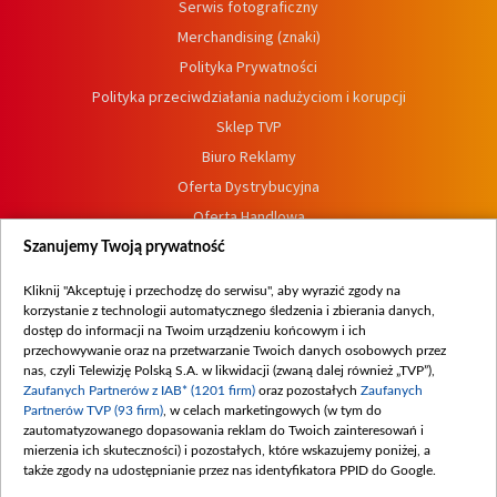
Serwis fotograficzny
Merchandising (znaki)
Polityka Prywatności
Polityka przeciwdziałania nadużyciom i korupcji
Sklep TVP
Biuro Reklamy
Oferta Dystrybucyjna
Oferta Handlowa
Dostępność
Szanujemy Twoją prywatność
Moje zgody
Kliknij "Akceptuję i przechodzę do serwisu", aby wyrazić zgody na
Procedura zgłoszeń wewnętrznych
korzystanie z technologii automatycznego śledzenia i zbierania danych,
dostęp do informacji na Twoim urządzeniu końcowym i ich
przechowywanie oraz na przetwarzanie Twoich danych osobowych przez
nas, czyli Telewizję Polską S.A. w likwidacji (zwaną dalej również „TVP”),
Zaufanych Partnerów z IAB* (1201 firm)
oraz pozostałych
Zaufanych
Partnerów TVP (93 firm)
, w celach marketingowych (w tym do
zautomatyzowanego dopasowania reklam do Twoich zainteresowań i
mierzenia ich skuteczności) i pozostałych, które wskazujemy poniżej, a
także zgody na udostępnianie przez nas identyfikatora PPID do Google.