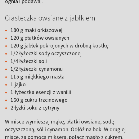
ognia i podawaj.
Ciasteczka owsiane z jabłkiem
180 g mąki orkiszowej
120 g płatków owsianych
120 g jabłek pokrojonych w drobną kostkę
1/2 łyżeczki sody oczyszczonej
1/4 łyżeczki soli
1/2 łyżeczki cynamonu
115 g miękkiego masła
1 jajko
1 łyżeczka esencji z wanilii
160 g cukru trzcinowego
2 łyżki soku z cytryny
W misce wymieszaj mąkę, płatki owsiane, sodę
oczyszczoną, sól i cynamon. Odłóż na bok. W drugiej
misce, za pomocą miksera, połącz masło z cukrem.