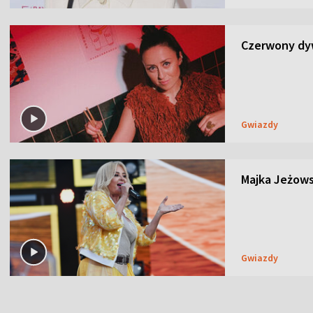
Czerwony dyw
Gwiazdy
Majka Jeżows
Gwiazdy