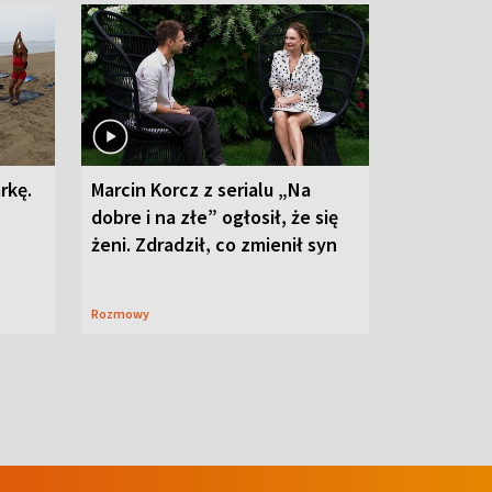
rkę.
Marcin Korcz z serialu „Na
dobre i na złe” ogłosił, że się
żeni. Zdradził, co zmienił syn
Rozmowy