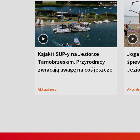
Kajaki i SUP-y na Jeziorze
Joga 
Tarnobrzeskim. Przyrodnicy
śpiew
zwracają uwagę na coś jeszcze
Jezi
Aktualności
Aktual