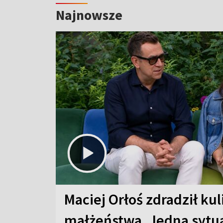
Najnowsze
Maciej Orłoś zdradził kul
małżeństwa. Jedna sytua