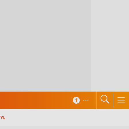
...
TYL