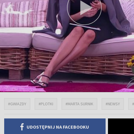
#GWIAZDY
#PLOTKI
#MARTA SURNIK
#NEWSY
UDOSTĘPNIJ NA FACEBOOKU