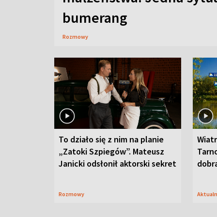
bumerang
Rozmowy
To działo się z nim na planie
Wiat
„Zatoki Szpiegów”. Mateusz
Tarno
Janicki odsłonił aktorski sekret
dobr
Rozmowy
Aktual