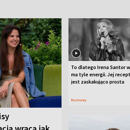
To dlatego Irena Santor w
ma tyle energii. Jej recep
jest zaskakująco prosta
Rozmowy
isy
cja wraca jak