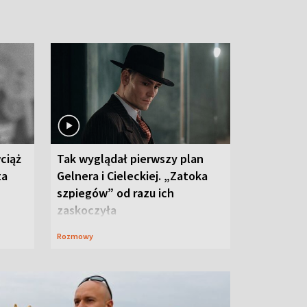
ciąż
Tak wyglądał pierwszy plan
ta
Gelnera i Cieleckiej. „Zatoka
szpiegów” od razu ich
zaskoczyła
Rozmowy