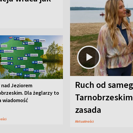
Ruch od sameg
r nad Jeziorem
brzeskim. Dla żeglarzy to
Tarnobrzeskim,
a wiadomość
zasada
ności
Aktualności