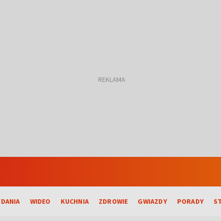
DANIA
WIDEO
KUCHNIA
ZDROWIE
GWIAZDY
PORADY
S