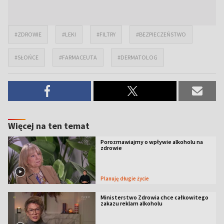
#ZDROWIE
#LEKI
#FILTRY
#BEZPIECZEŃSTWO
#SŁOŃCE
#FARMACEUTA
#DERMATOLOG
Więcej na ten temat
Porozmawiajmy o wpływie alkoholu na
zdrowie
Planuję długie życie
Ministerstwo Zdrowia chce całkowitego
zakazu reklam alkoholu