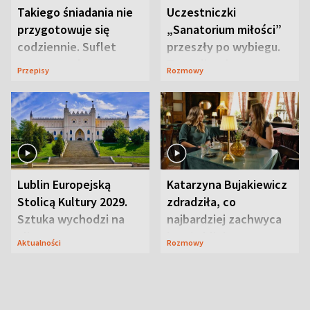
Takiego śniadania nie
Uczestniczki
przygotowuje się
„Sanatorium miłości”
codziennie. Suflet
przeszły po wybiegu.
serowy zachwyca
Te stylizacje
Przepisy
Rozmowy
smakiem
przyciągały wzrok
Lublin Europejską
Katarzyna Bujakiewicz
Stolicą Kultury 2029.
zdradziła, co
Sztuka wychodzi na
najbardziej zachwyca
ulice
ją w Lublinie
Aktualności
Rozmowy