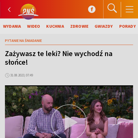
WYDANIA
WIDEO
KUCHNIA
ZDROWIE
GWIAZDY
PORADY
PYTANIE NA ŚNIADANIE
Zażywasz te leki? Nie wychodź na
słońce!
31.08.2023, 07:49