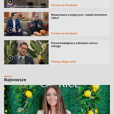
Pytanie na Śniadanie
Nowotwory u mężczyzn - nadal tematem
tabu?
Pytanie na Śniadanie
Porozmawiajmy o zdrowym sercu i
mózgu
Planuję długie życie
Najnowsze