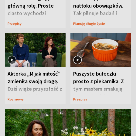
główną rolę. Proste
natłoku obowiązków.
ciasto wychodzi
Tak pilnuje badań i
wyjątkowo wilgotne
wizyt
Przepisy
Planuję długie życie
Aktorka „M jak miłość”
Puszyste bułeczki
zmieniła swoją drogę.
prosto z piekarnika. Z
Dziś wiąże przyszłość z
tym masłem smakują
neurobiologią
jeszcze lepiej
Rozmowy
Przepisy