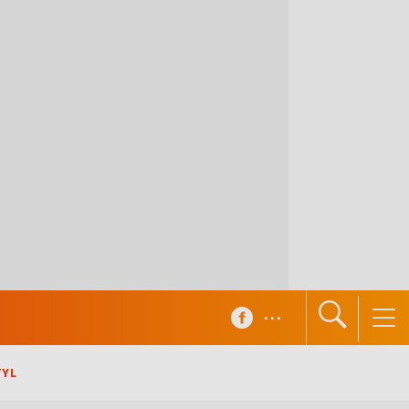
...
TYL