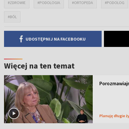
#ZDROWIE
#PODOLOGIA
#ORTOPEDA
#PODOLOG
#BÓL
UDOSTĘPNIJ NA FACEBOOKU
Więcej na ten temat
Porozmawiajm
Planuję długie ż