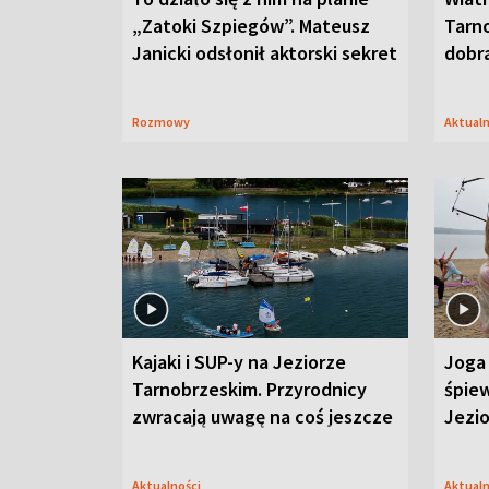
„Zatoki Szpiegów”. Mateusz
Tarno
Janicki odsłonił aktorski sekret
dobr
Rozmowy
Aktual
Kajaki i SUP-y na Jeziorze
Joga 
Tarnobrzeskim. Przyrodnicy
śpiew
zwracają uwagę na coś jeszcze
Jezi
Aktualności
Aktual