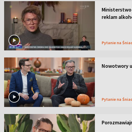
Ministerstwo
reklam alkoh
Pytanie na Śnia
Nowotwory u
Pytanie na Śnia
Porozmawiaj