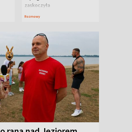
zaskoczyła
Rozmowy
o rana nad Jeziorem