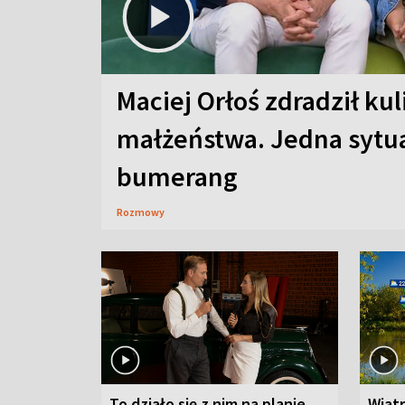
Maciej Orłoś zdradził kul
małżeństwa. Jedna sytua
bumerang
Rozmowy
To działo się z nim na planie
Wiat