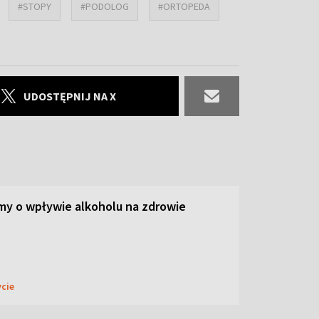
#STOPY
#PODOLOG
#ORTOPEDA
UDOSTĘPNIJ NA X
y o wpływie alkoholu na zdrowie
ycie