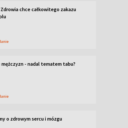
 Zdrowia chce całkowitego zakazu
olu
danie
 mężczyzn - nadal tematem tabu?
danie
my o zdrowym sercu i mózgu