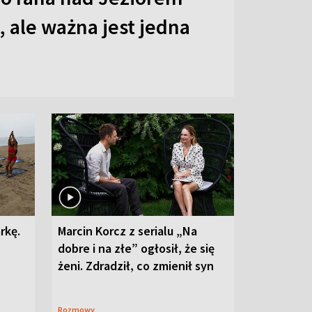
 ale ważna jest jedna
rkę.
Marcin Korcz z serialu „Na
dobre i na złe” ogłosił, że się
żeni. Zdradził, co zmienił syn
Rozmowy