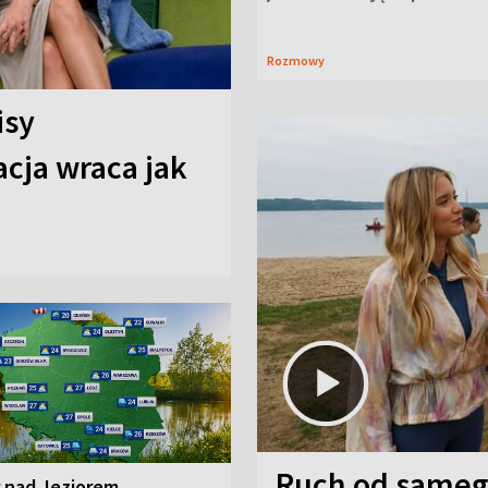
Rozmowy
isy
cja wraca jak
Ruch od sameg
r nad Jeziorem