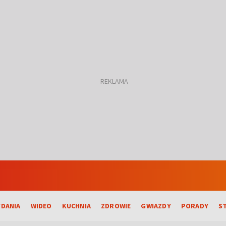
DANIA
WIDEO
KUCHNIA
ZDROWIE
GWIAZDY
PORADY
S