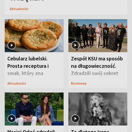
Aktualności
Cebularz lubelski.
Zespół KSU ma sposób
Prosta receptura i
na długowieczność.
smak, który zna
Zdradzili swój sekret
Lubelszczyzna
Aktualności
Rozmowy
Maciej Orłoś zdradził
To dlatego Irena