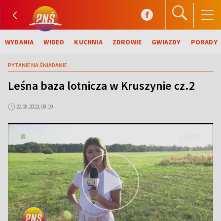
WYDANIA
WIDEO
KUCHNIA
ZDROWIE
GWIAZDY
PORADY
PYTANIE NA ŚNIADANIE
Leśna baza lotnicza w Kruszynie cz.2
22.08.2023, 08:19