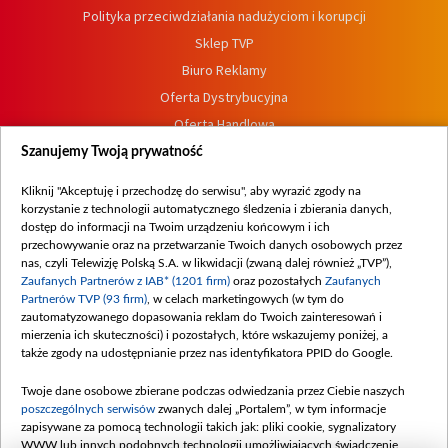
Polityka przeciwdziałania nadużyciom i korupcji
Sklep TVP
Biuro Reklamy
Oferta Dystrybucyjna
Oferta Handlowa
Dostępność
Szanujemy Twoją prywatność
Moje zgody
Kliknij "Akceptuję i przechodzę do serwisu", aby wyrazić zgody na
Procedura zgłoszeń wewnętrznych
korzystanie z technologii automatycznego śledzenia i zbierania danych,
dostęp do informacji na Twoim urządzeniu końcowym i ich
przechowywanie oraz na przetwarzanie Twoich danych osobowych przez
nas, czyli Telewizję Polską S.A. w likwidacji (zwaną dalej również „TVP”),
Zaufanych Partnerów z IAB* (1201 firm)
oraz pozostałych
Zaufanych
Partnerów TVP (93 firm)
, w celach marketingowych (w tym do
zautomatyzowanego dopasowania reklam do Twoich zainteresowań i
mierzenia ich skuteczności) i pozostałych, które wskazujemy poniżej, a
także zgody na udostępnianie przez nas identyfikatora PPID do Google.
Twoje dane osobowe zbierane podczas odwiedzania przez Ciebie naszych
poszczególnych serwisów
zwanych dalej „Portalem”, w tym informacje
zapisywane za pomocą technologii takich jak: pliki cookie, sygnalizatory
WWW lub innych podobnych technologii umożliwiających świadczenie