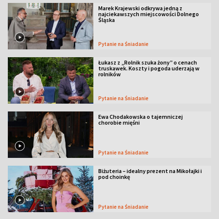
Marek Krajewski odkrywa jedną z
najciekawszych miejscowości Dolnego
Śląska
Pytanie na Śniadanie
Łukasz z „Rolnik szuka żony” o cenach
truskawek. Koszty i pogoda uderzają w
rolników
Pytanie na Śniadanie
Ewa Chodakowska o tajemniczej
chorobie mięśni
Pytanie na Śniadanie
Biżuteria – idealny prezent na Mikołajki i
pod choinkę
Pytanie na Śniadanie