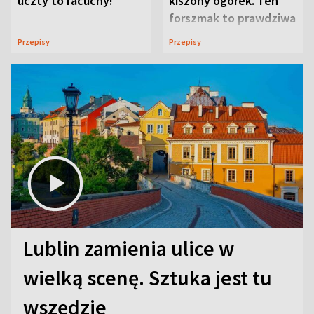
uczty to racuchy!
kiszony ogórek. Ten
forszmak to prawdziwa
uczta
Przepisy
Przepisy
Lublin zamienia ulice w
wielką scenę. Sztuka jest tu
wszędzie