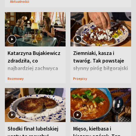
Aktualności
Katarzyna Bujakiewicz
Ziemniaki, kasza i
zdradziła, co
twaróg. Tak powstaje
najbardziej zachwyca
słynny piróg biłgorajski
ją w Lublinie
Rozmowy
Przepisy
Słodki finał lubelskiej
Mięso, kiełbasa i