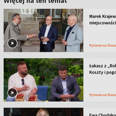
Więcej na ten temat
Marek Krajew
miejscowości
Pytanie na Śnia
Łukasz z „Ro
Koszty i pog
Pytanie na Śnia
Ewa Chodakow