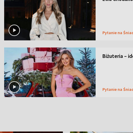
Pytanie na Śnia
Biżuteria – i
Pytanie na Śnia