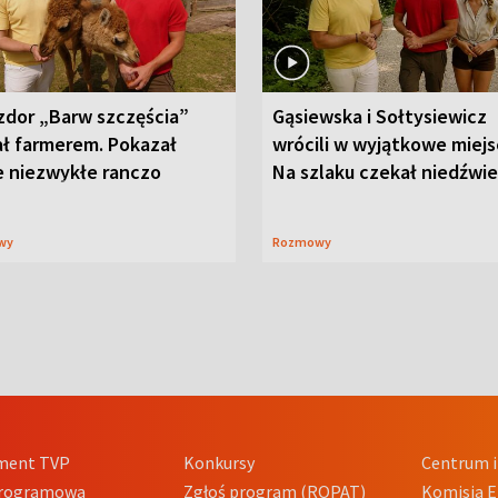
zdor „Barw szczęścia”
Gąsiewska i Sołtysiewicz
ał farmerem. Pokazał
wrócili w wyjątkowe miejs
e niezwykłe ranczo
Na szlaku czekał niedźwi
wy
Rozmowy
ment TVP
Konkursy
Centrum i
Programowa
Zgłoś program (ROPAT)
Komisja E