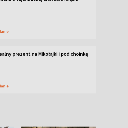
danie
dealny prezent na Mikołajki i pod choinkę
danie