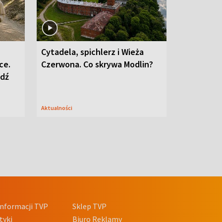
Cytadela, spichlerz i Wieża
ce.
Czerwona. Co skrywa Modlin?
edź
Aktualności
nformacji TVP
Sklep TVP
tyki
Biuro Reklamy