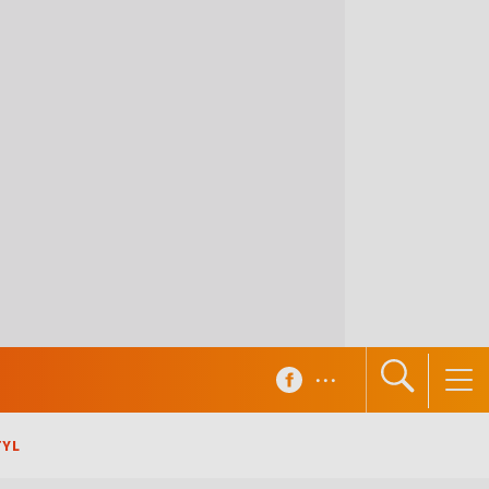
...
TYL