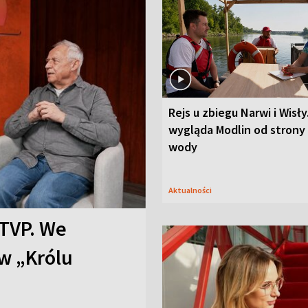
Rejs u zbiegu Narwi i Wisły
wygląda Modlin od strony
wody
Aktualności
TVP. We
w „Królu