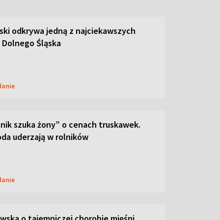
ski odkrywa jedną z najciekawszych
 Dolnego Śląska
danie
lnik szuka żony” o cenach truskawek.
oda uderzają w rolników
danie
ska o tajemniczej chorobie mięśni