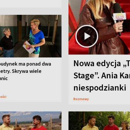
Nowa edycja „
budynek ma ponad dwa
etry. Skrywa wiele
Stage”. Ania K
mnic
niespodzianki
ności
Rozmowy