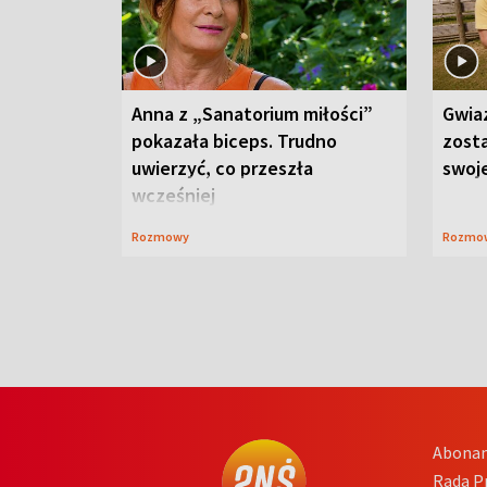
Anna z „Sanatorium miłości”
Gwia
pokazała biceps. Trudno
zost
uwierzyć, co przeszła
swoj
wcześniej
Rozmowy
Rozmo
Abona
Rada 