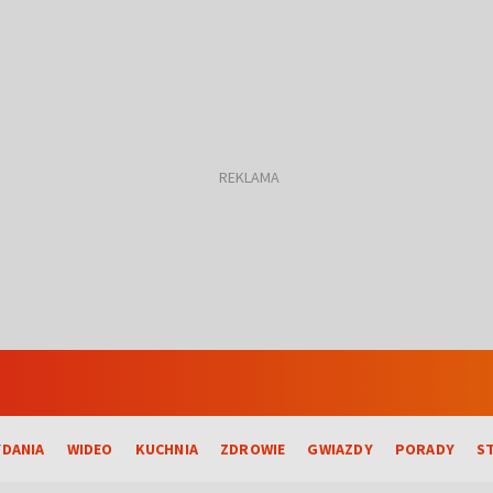
DANIA
WIDEO
KUCHNIA
ZDROWIE
GWIAZDY
PORADY
S