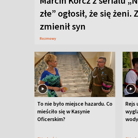
Marcin Korcz z serialu „N
złe” ogłosił, że się żeni. 
zmienił syn
Rozmowy
To nie było miejsce hazardu. Co
Rejs 
mieściło się w Kasynie
wygl
Oficerskim?
wod