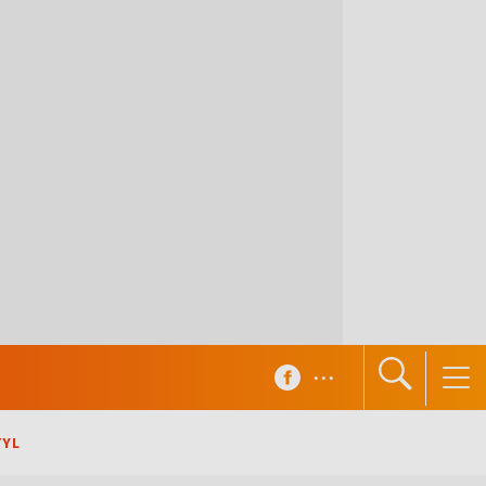
...
TYL