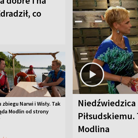
a dobre i na
Zdradził, co
Niedźwiedzica
u zbiegu Narwi i Wisły. Tak
ąda Modlin od strony
Piłsudskiemu. 
y
Modlina