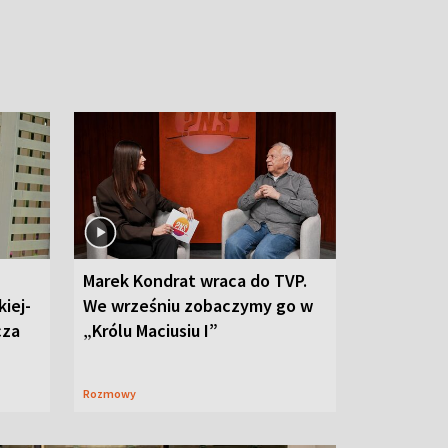
Marek Kondrat wraca do TVP.
iej-
We wrześniu zobaczymy go w
cza
„Królu Maciusiu I”
Rozmowy