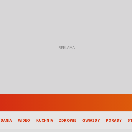
DANIA
WIDEO
KUCHNIA
ZDROWIE
GWIAZDY
PORADY
S