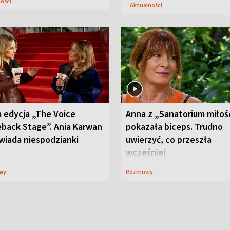
ności
Aktualności
 edycja „The Voice
Anna z „Sanatorium miłoś
back Stage”. Ania Karwan
pokazała biceps. Trudno
wiada niespodzianki
uwierzyć, co przeszła
wcześniej
wy
Rozmowy