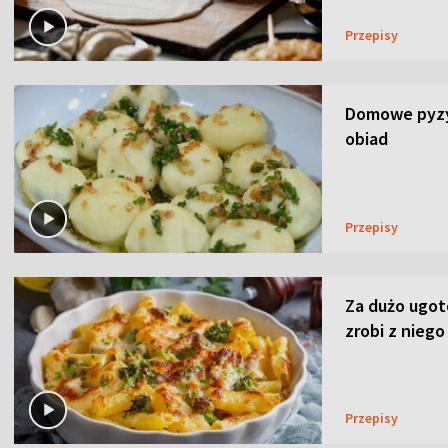
Przepisy
Domowe pyzy 
obiad
Przepisy
Za dużo ugo
zrobi z niego
Przepisy