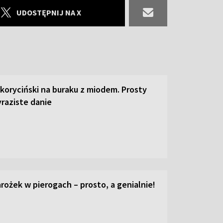
UDOSTĘPNIJ NA X
 koryciński na buraku z miodem. Prosty
raziste danie
ożek w pierogach – prosto, a genialnie!