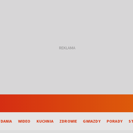
DANIA
WIDEO
KUCHNIA
ZDROWIE
GWIAZDY
PORADY
S