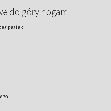
we do góry nogami
 bez pestek
nego