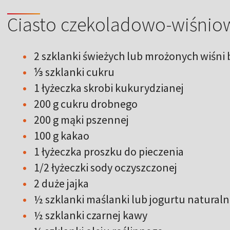
Ciasto czekoladowo-wiśnio
2 szklanki świeżych lub mrożonych wiśni
⅓ szklanki cukru
1 łyżeczka skrobi kukurydzianej
200 g cukru drobnego
200 g mąki pszennej
100 g kakao
1 łyżeczka proszku do pieczenia
1/2 łyżeczki sody oczyszczonej
2 duże jajka
½ szklanki maślanki lub jogurtu natural
½ szklanki czarnej kawy