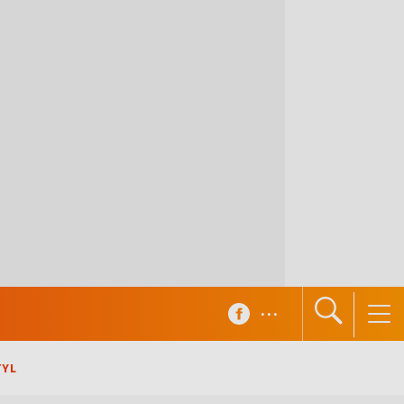
...
TYL