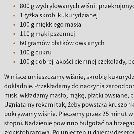
800 g wydrylowanych wiśni i przekrojony
1 łyżka skrobi kukurydzianej
100 g miękkiego masła
110 g mąki pszennej
60 gramów płatków owsianych
100 g cukru
100 g dobrej jakości ciemnej czekolady, 
W misce umieszczamy wiśnie, skrobię kukurydzi
dokładnie. Przekładamy do naczynia żaroodpor
miski wkładamy masło, mąkę, płatki owsiane, c
Ugniatamy rękami tak, żeby powstała kruszon
pokrywamy wiśnie. Pieczemy przez 25 minut w
stopni. Nadzienie powinno bulgotać na brzega
złocistobrązowa. Po upieczeniu dajemy desero