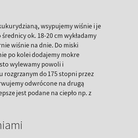
kukurydzianą, wsypujemy wiśnie i je
 średnicy ok. 18-20 cm wykładamy
ie wiśnie na dnie. Do miski
nie po kolei dodajemy mokre
asto wylewamy powoli i
u rozgrzanym do 175 stopni przez
serwujemy odwrócone na drugą
lepsze jest podane na ciepło np. z
niami