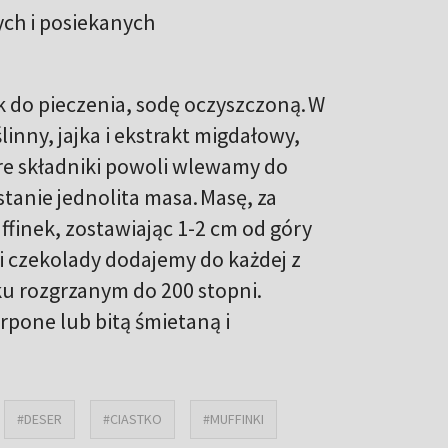
ych i posiekanych
 do pieczenia, sodę oczyszczoną. W
linny, jajka i ekstrakt migdałowy,
kre składniki powoli wlewamy do
tanie jednolita masa. Masę, za
finek, zostawiając 1-2 cm od góry
i czekolady dodajemy do każdej z
ku rozgrzanym do 200 stopni.
pone lub bitą śmietaną i
#DESER
#CIASTKO
#MUFFINKI