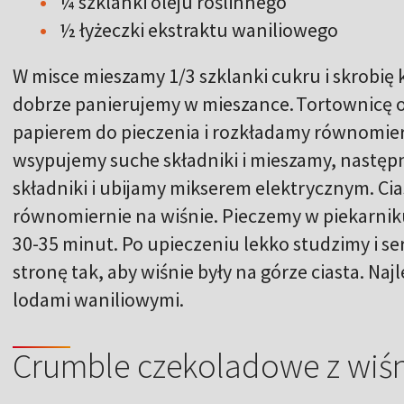
¼ szklanki oleju roślinnego
½ łyżeczki ekstraktu waniliowego
W misce mieszamy 1/3 szklanki cukru i skrobię 
dobrze panierujemy w mieszance. Tortownicę o
papierem do pieczenia i rozkładamy równomiern
wsypujemy suche składniki i mieszamy, następ
składniki i ubijamy mikserem elektrycznym. Ci
równomiernie na wiśnie. Pieczemy w piekarnik
30-35 minut. Po upieczeniu lekko studzimy i 
stronę tak, aby wiśnie były na górze ciasta. Naj
lodami waniliowymi.
Crumble czekoladowe z wiś