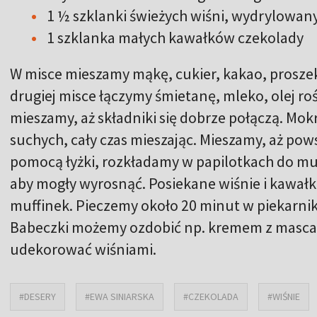
1 ½ szklanki świeżych wiśni, wydrylowan
1 szklanka małych kawałków czekolady
W misce mieszamy mąkę, cukier, kakao, proszek
drugiej misce łączymy śmietanę, mleko, olej roś
mieszamy, aż składniki się dobrze połączą. Mo
suchych, cały czas mieszając. Mieszamy, aż pows
pomocą łyżki, rozkładamy w papilotkach do muf
aby mogły wyrosnąć. Posiekane wiśnie i kawałk
muffinek. Pieczemy około 20 minut w piekarni
Babeczki możemy ozdobić np. kremem z mascar
udekorować wiśniami.
#DESERY
#EWA SINIARSKA
#CZEKOLADA
#WIŚNIE