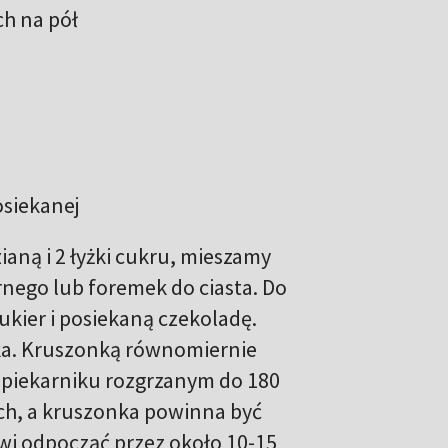
ch na pół
posiekanej
aną i 2 łyżki cukru, mieszamy
nego lub foremek do ciasta. Do
ukier i posiekaną czekoladę.
ka. Kruszonką równomiernie
 piekarniku rozgrzanym do 180
ch, a kruszonka powinna być
wi odpocząć przez około 10-15