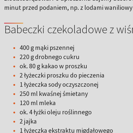
minut przed podaniem, np. z lodami waniliow
Babeczki czekoladowe z wiś
400 g mąki pszennej
220 g drobnego cukru
ok. 80 g kakao w proszku
2 łyżeczki proszku do pieczenia
1 łyżeczka sody oczyszczonej
250 ml kwaśnej śmietany
120 ml mleka
ok. 4 łyżki oleju roślinnego
2 jajka
1 łyżeczka ekstraktu migdałowego