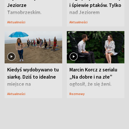
Jeziorze
i śpiewie ptaków. Tylko
Tarnobrzeskim.
nad Jeziorem
Przyrodnicy zwracają
Tarnobrzeskim
Aktualności
Aktualności
uwagę na coś jeszcze
Kiedyś wydobywano tu
Marcin Korcz z serialu
siarkę. Dziś to idealne
„Na dobre i na złe”
miejsce na
ogłosił, że się żeni.
wypoczynek
Zdradził, co zmienił
Aktualności
Rozmowy
syn