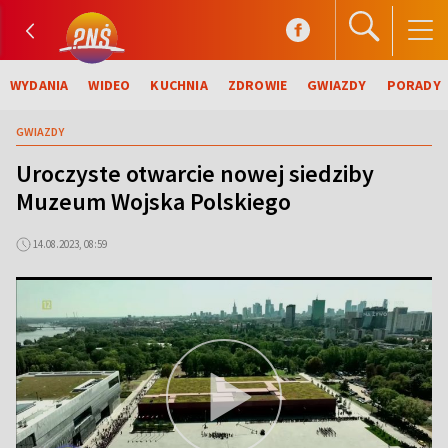
WYDANIA
WIDEO
KUCHNIA
ZDROWIE
GWIAZDY
PORADY
GWIAZDY
Uroczyste otwarcie nowej siedziby
Muzeum Wojska Polskiego
14.08.2023, 08:59