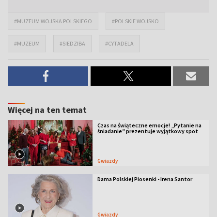
#MUZEUM WOJSKA POLSKIEGO
#POLSKIE WOJSKO
#MUZEUM
#SIEDZIBA
#CYTADELA
Więcej na ten temat
Czas na świąteczne emocje! „Pytanie na
śniadanie” prezentuje wyjątkowy spot
Gwiazdy
Dama Polskiej Piosenki - Irena Santor
Gwiazdy