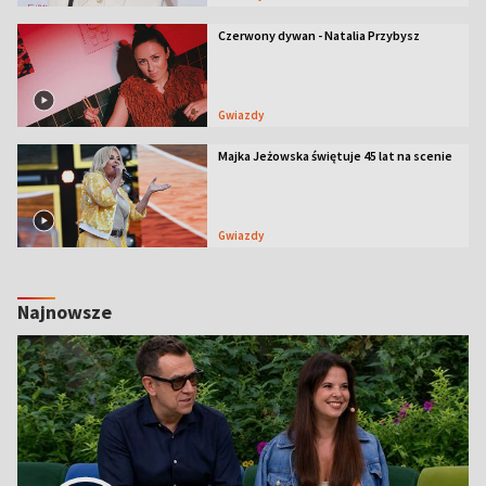
Czerwony dywan - Natalia Przybysz
Gwiazdy
Majka Jeżowska świętuje 45 lat na scenie
Gwiazdy
Najnowsze