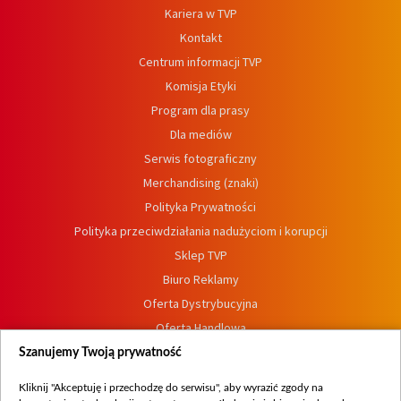
Kariera w TVP
Kontakt
Centrum informacji TVP
Komisja Etyki
Program dla prasy
Dla mediów
Serwis fotograficzny
Merchandising (znaki)
Polityka Prywatności
Polityka przeciwdziałania nadużyciom i korupcji
Sklep TVP
Biuro Reklamy
Oferta Dystrybucyjna
Oferta Handlowa
Dostępność
Szanujemy Twoją prywatność
Moje zgody
Kliknij "Akceptuję i przechodzę do serwisu", aby wyrazić zgody na
Procedura zgłoszeń wewnętrznych