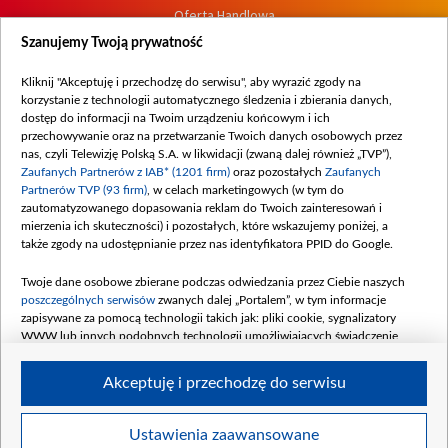
Oferta Handlowa
Dostępność
Szanujemy Twoją prywatność
Moje zgody
Kliknij "Akceptuję i przechodzę do serwisu", aby wyrazić zgody na
Procedura zgłoszeń wewnętrznych
korzystanie z technologii automatycznego śledzenia i zbierania danych,
dostęp do informacji na Twoim urządzeniu końcowym i ich
przechowywanie oraz na przetwarzanie Twoich danych osobowych przez
nas, czyli Telewizję Polską S.A. w likwidacji (zwaną dalej również „TVP”),
Zaufanych Partnerów z IAB* (1201 firm)
oraz pozostałych
Zaufanych
Partnerów TVP (93 firm)
, w celach marketingowych (w tym do
zautomatyzowanego dopasowania reklam do Twoich zainteresowań i
mierzenia ich skuteczności) i pozostałych, które wskazujemy poniżej, a
także zgody na udostępnianie przez nas identyfikatora PPID do Google.
Twoje dane osobowe zbierane podczas odwiedzania przez Ciebie naszych
poszczególnych serwisów
zwanych dalej „Portalem”, w tym informacje
zapisywane za pomocą technologii takich jak: pliki cookie, sygnalizatory
WWW lub innych podobnych technologii umożliwiających świadczenie
dopasowanych i bezpiecznych usług, personalizację treści oraz reklam,
udostępnianie funkcji mediów społecznościowych oraz analizowanie ruchu
Akceptuję i przechodzę do serwisu
w Internecie.
Twoje dane osobowe zbierane podczas odwiedzania przez Ciebie
Ustawienia zaawansowane
poszczególnych serwisów
na Portalu, takie jak adresy IP, identyfikatory