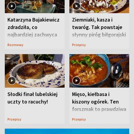
Katarzyna Bujakiewicz
Ziemniaki, kasza i
zdradziła, co
twaróg. Tak powstaje
najbardziej zachwyca
słynny piróg biłgorajski
ją w Lublinie
Rozmowy
Przepisy
Słodki finał lubelskiej
Mięso, kiełbasa i
uczty to racuchy!
kiszony ogórek. Ten
forszmak to prawdziwa
uczta
Przepisy
Przepisy