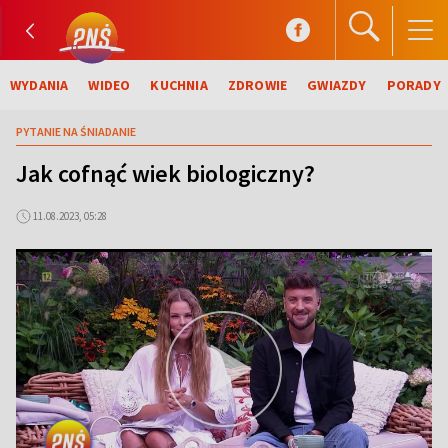
WYDANIA
WIDEO
KUCHNIA
ZDROWIE
GWIAZDY
PORADY
PYTANIE NA ŚNIADANIE
Jak cofnąć wiek biologiczny?
11.08.2023, 05:28