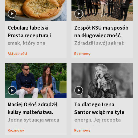
Cebularz lubelski.
Zespół KSU ma sposób
Prosta receptura i
na długowieczność.
smak, który zna
Zdradzili swój sekret
Lubelszczyzna
Aktualności
Rozmowy
Maciej Orłoś zdradził
To dlatego Irena
kulisy małżeństwa.
Santor wciąż ma tyle
Jedna sytuacja wraca
energii. Jej recepta
jak bumerang
jest zaskakująco
Rozmowy
Rozmowy
prosta