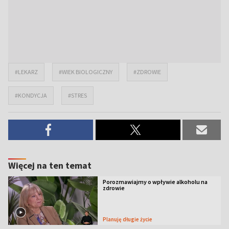
#LEKARZ
#WIEK BIOLOGICZNY
#ZDROWIE
#KONDYCJA
#STRES
Więcej na ten temat
Porozmawiajmy o wpływie alkoholu na
zdrowie
Planuję długie życie