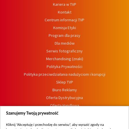
Kariera w TVP
Kontakt
Centrum informacji TVP
Komisja Etyki
Program dla prasy
Dla mediów
Serwis fotograficzny
Merchandising (znaki)
Polityka Prywatności
Polityka przeciwdziałania nadużyciom i korupcji
Sklep TVP
Biuro Reklamy
Oferta Dystrybucyjna
Oferta Handlowa
Dostępność
Szanujemy Twoją prywatność
Moje zgody
Kliknij "Akceptuję i przechodzę do serwisu", aby wyrazić zgody na
Procedura zgłoszeń wewnętrznych