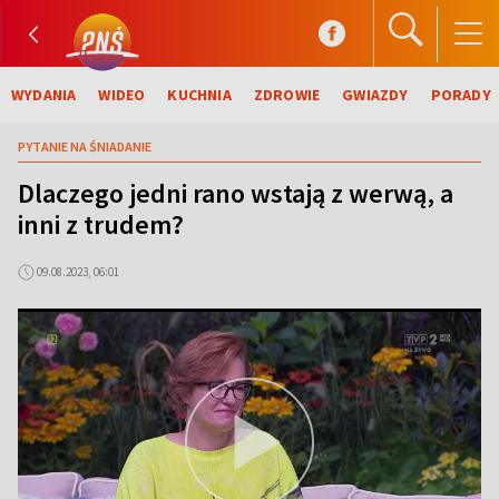
WYDANIA
WIDEO
KUCHNIA
ZDROWIE
GWIAZDY
PORADY
PYTANIE NA ŚNIADANIE
Dlaczego jedni rano wstają z werwą, a
inni z trudem?
09.08.2023, 06:01