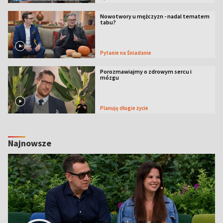
Nowotwory u mężczyzn - nadal tematem
tabu?
Pytanie na Śniadanie
Porozmawiajmy o zdrowym sercu i
mózgu
Planuję długie życie
Najnowsze