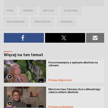
#SEN
#SPANIE
#BUDZIK
#POBUDKA
#SKOWRONEK
#PSYCHIATRA
#ENERGIA
Więcej na ten temat
Porozmawiajmy o wpływie alkoholu na
zdrowie
Planuję długie życie
Ministerstwo Zdrowia chce całkowitego
zakazu reklam alkoholu
Pytanie na Śniadanie