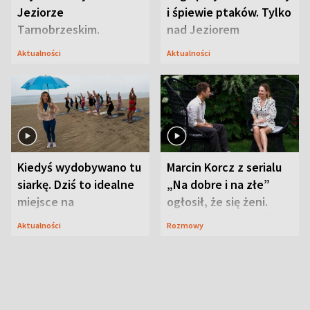
Jeziorze
i śpiewie ptaków. Tylko
Tarnobrzeskim.
nad Jeziorem
Przyrodnicy zwracają
Tarnobrzeskim
Aktualności
Aktualności
uwagę na coś jeszcze
Kiedyś wydobywano tu
Marcin Korcz z serialu
siarkę. Dziś to idealne
„Na dobre i na złe”
miejsce na
ogłosił, że się żeni.
wypoczynek
Zdradził, co zmienił
Aktualności
Rozmowy
syn