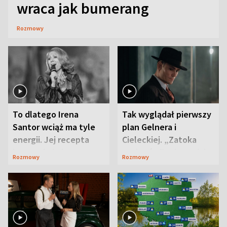
wraca jak bumerang
Rozmowy
To dlatego Irena
Tak wyglądał pierwszy
Santor wciąż ma tyle
plan Gelnera i
energii. Jej recepta
Cieleckiej. „Zatoka
jest zaskakująco
szpiegów” od razu ich
Rozmowy
Rozmowy
prosta
zaskoczyła