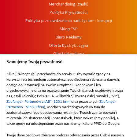
Merchandising (znaki)
Polityka Prywatności
Polityka przeciwdziałania nadużyciom i korupcji
Sklep TVP
Biuro Reklamy
Oferta Dystrybucyjna
Oferta Handlowa
Dostępność
Szanujemy Twoją prywatność
Moje zgody
Kliknij "Akceptuję i przechodzę do serwisu", aby wyrazić zgody na
Procedura zgłoszeń wewnętrznych
korzystanie z technologii automatycznego śledzenia i zbierania danych,
dostęp do informacji na Twoim urządzeniu końcowym i ich
przechowywanie oraz na przetwarzanie Twoich danych osobowych przez
nas, czyli Telewizję Polską S.A. w likwidacji (zwaną dalej również „TVP”),
Zaufanych Partnerów z IAB* (1201 firm)
oraz pozostałych
Zaufanych
Partnerów TVP (93 firm)
, w celach marketingowych (w tym do
zautomatyzowanego dopasowania reklam do Twoich zainteresowań i
mierzenia ich skuteczności) i pozostałych, które wskazujemy poniżej, a
także zgody na udostępnianie przez nas identyfikatora PPID do Google.
Twoje dane osobowe zbierane podczas odwiedzania przez Ciebie naszych