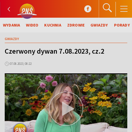
WYDANIA
WIDEO
KUCHNIA
ZDROWIE
GWIAZDY
PORADY
GWIAZDY
Czerwony dywan 7.08.2023, cz.2
07.08.2023, 08:22