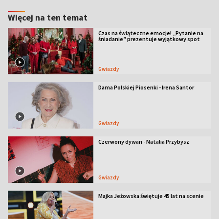
Więcej na ten temat
Czas na świąteczne emocje! „Pytanie na
śniadanie” prezentuje wyjątkowy spot
Gwiazdy
Dama Polskiej Piosenki - Irena Santor
Gwiazdy
Czerwony dywan - Natalia Przybysz
Gwiazdy
Majka Jeżowska świętuje 45 lat na scenie