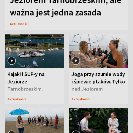
ważna jest jedna zasada
Aktualności
Kajaki i SUP-y na
Joga przy szumie wody
Jeziorze
i śpiewie ptaków. Tylko
Tarnobrzeskim.
nad Jeziorem
Przyrodnicy zwracają
Tarnobrzeskim
Aktualności
Aktualności
uwagę na coś jeszcze