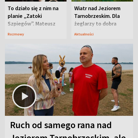
To działo się z nim na
Wiatr nad Jeziorem
planie „Zatoki
Tarnobrzeskim. Dla
Szpiegów”. Mateusz
żeglarzy to dobra
Janicki odsłonił
wiadomość
Rozmowy
Aktualności
aktorski sekret
Ruch od samego rana nad
Jeziorem Tarnobrzeskim, ale