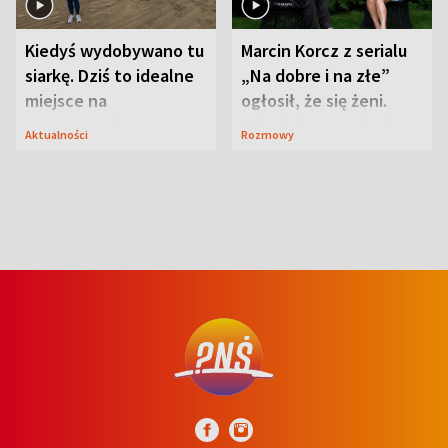
Kiedyś wydobywano tu
Marcin Korcz z serialu
siarkę. Dziś to idealne
„Na dobre i na złe”
miejsce na
ogłosił, że się żeni.
wypoczynek
Zdradził, co zmienił
Aktualności
Rozmowy
syn