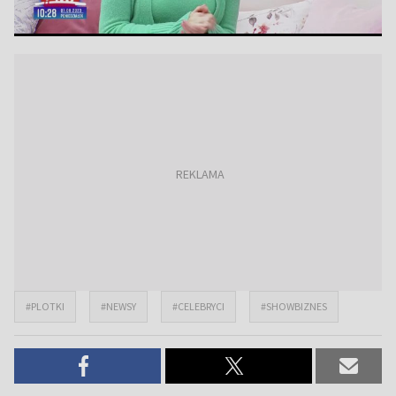
#PLOTKI
#NEWSY
#CELEBRYCI
#SHOWBIZNES