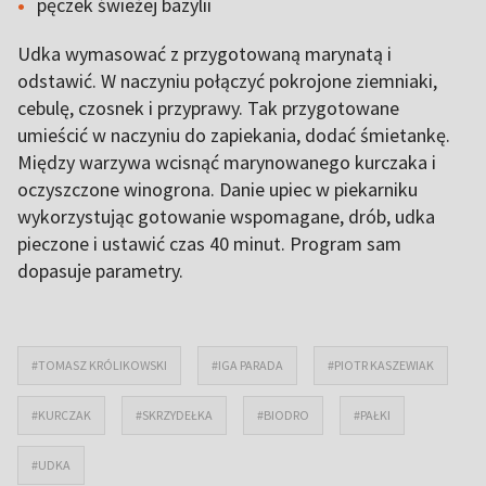
pęczek świeżej bazylii
Udka wymasować z przygotowaną marynatą i
odstawić. W naczyniu połączyć pokrojone ziemniaki,
cebulę, czosnek i przyprawy. Tak przygotowane
umieścić w naczyniu do zapiekania, dodać śmietankę.
Między warzywa wcisnąć marynowanego kurczaka i
oczyszczone winogrona. Danie upiec w piekarniku
wykorzystując gotowanie wspomagane, drób, udka
pieczone i ustawić czas 40 minut. Program sam
dopasuje parametry.
#TOMASZ KRÓLIKOWSKI
#IGA PARADA
#PIOTR KASZEWIAK
#KURCZAK
#SKRZYDEŁKA
#BIODRO
#PAŁKI
#UDKA