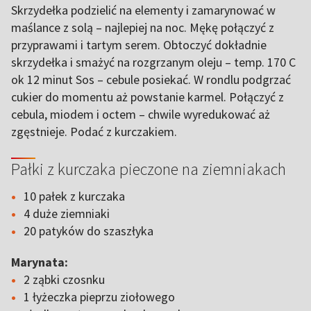
Skrzydełka podzielić na elementy i zamarynować w
maślance z solą – najlepiej na noc. Mękę połączyć z
przyprawami i tartym serem. Obtoczyć dokładnie
skrzydełka i smażyć na rozgrzanym oleju – temp. 170 C
ok 12 minut Sos – cebule posiekać. W rondlu podgrzać
cukier do momentu aż powstanie karmel. Połączyć z
cebula, miodem i octem – chwile wyredukować aż
zgęstnieje. Podać z kurczakiem.
Pałki z kurczaka pieczone na ziemniakach
10 pałek z kurczaka
4 duże ziemniaki
20 patyków do szaszłyka
Marynata:
2 ząbki czosnku
1 łyżeczka pieprzu ziołowego