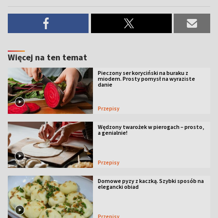
Więcej na ten temat
Pieczony ser koryciński na buraku z
miodem. Prosty pomysł na wyraziste
danie
Przepisy
Wędzony twarożek w pierogach – prosto,
a genialnie!
Przepisy
Domowe pyzy z kaczką. Szybki sposób na
elegancki obiad
Przepisy