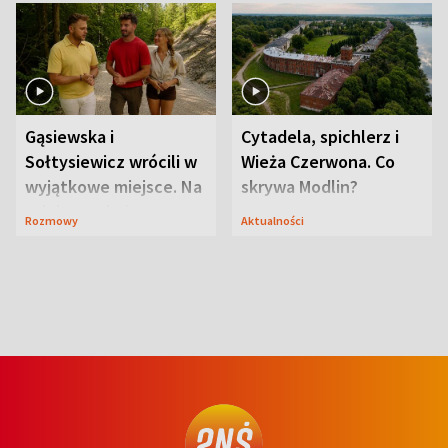
Gąsiewska i
Cytadela, spichlerz i
Sołtysiewicz wrócili w
Wieża Czerwona. Co
wyjątkowe miejsce. Na
skrywa Modlin?
szlaku czekał
Rozmowy
Aktualności
niedźwiedź