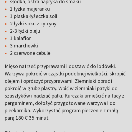
słodka, ostra papryka do smaku
1 łyżka majeranku
1 płaska łyżeczka soli
2 łyżki soku z cytryny
2-3 łyżki oleju
1 kalafior
3 marchewki
2 czerwone cebule
Mięso natrzeć przyprawami i odstawić do lodówki.
Warzywa pokroić w cząstki podobnej wielkości. skropić
olejem i oprószyć przyprawami. Ziemniaki obrać i
pokroić w grube plastry. Wbić w ziemniaki patyki do
szaszłyków i nadziać pałki. Kurczaki umieścić na tacy z
pergaminem, dołożyć przygotowane warzywa i do
pieekarnika. Wykorzystać program pieczenie z małą
parą 180 C 35 minut.