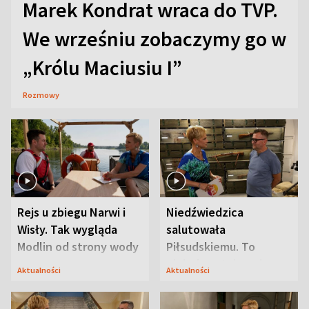
Marek Kondrat wraca do TVP.
We wrześniu zobaczymy go w
„Królu Maciusiu I”
Rozmowy
Rejs u zbiegu Narwi i
Niedźwiedzica
Wisły. Tak wygląda
salutowała
Modlin od strony wody
Piłsudskiemu. To
niejedyna tajemnica
Aktualności
Aktualności
Modlina