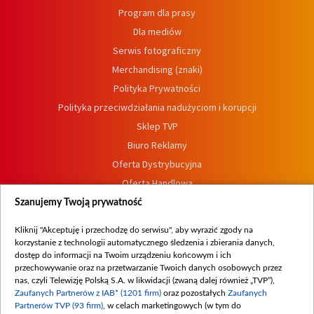
Program dla prasy
Dla mediów
Serwis fotograficzny
Merchandising (znaki)
Polityka Prywatności
Polityka przeciwdziałania nadużyciom i korupcji
Sklep TVP
Biuro Reklamy
Oferta Dystrybucyjna
Oferta Handlowa
Dostępność
Szanujemy Twoją prywatność
Moje zgody
Kliknij "Akceptuję i przechodzę do serwisu", aby wyrazić zgody na
Procedura zgłoszeń wewnętrznych
korzystanie z technologii automatycznego śledzenia i zbierania danych,
dostęp do informacji na Twoim urządzeniu końcowym i ich
przechowywanie oraz na przetwarzanie Twoich danych osobowych przez
nas, czyli Telewizję Polską S.A. w likwidacji (zwaną dalej również „TVP”),
Zaufanych Partnerów z IAB* (1201 firm)
oraz pozostałych
Zaufanych
Partnerów TVP (93 firm)
, w celach marketingowych (w tym do