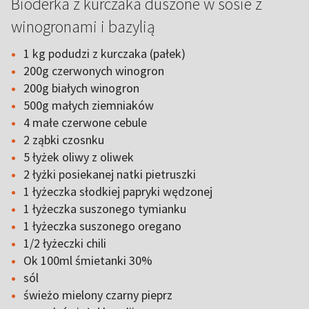
Bioderka z kurczaka duszone w sosie z
winogronami i bazylią
1 kg podudzi z kurczaka (pałek)
200g czerwonych winogron
200g białych winogron
500g małych ziemniaków
4 małe czerwone cebule
2 ząbki czosnku
5 łyżek oliwy z oliwek
2 łyżki posiekanej natki pietruszki
1 łyżeczka słodkiej papryki wędzonej
1 łyżeczka suszonego tymianku
1 łyżeczka suszonego oregano
1/2 łyżeczki chili
Ok 100ml śmietanki 30%
sól
świeżo mielony czarny pieprz