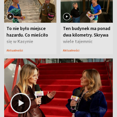
To nie było miejsce
Ten budynek ma ponad
hazardu. Co mieściło
dwa kilometry. Skrywa
się w Kasynie
wiele tajemnic
Oficerskim?
Aktualności
Aktualności