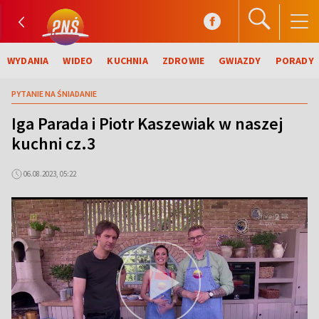
WYDANIA
WIDEO
KUCHNIA
ZDROWIE
GWIAZDY
PORADY
PYTANIE NA ŚNIADANIE
Iga Parada i Piotr Kaszewiak w naszej
kuchni cz.3
06.08.2023, 05:22