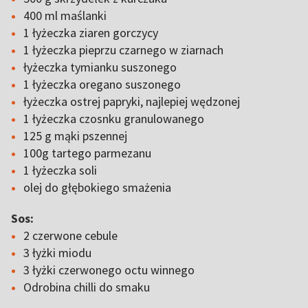
400 ml maślanki
1 łyżeczka ziaren gorczycy
1 łyżeczka pieprzu czarnego w ziarnach
łyżeczka tymianku suszonego
1 łyżeczka oregano suszonego
łyżeczka ostrej papryki, najlepiej wędzonej
1 łyżeczka czosnku granulowanego
125 g mąki pszennej
100g tartego parmezanu
1 łyżeczka soli
olej do głębokiego smażenia
Sos:
2 czerwone cebule
3 łyżki miodu
3 łyżki czerwonego octu winnego
Odrobina chilli do smaku