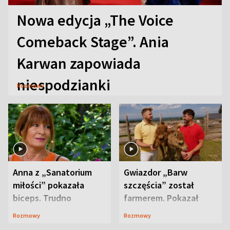
Nowa edycja „The Voice
Comeback Stage”. Ania
Karwan zapowiada
niespodzianki
Rozmowy
Anna z „Sanatorium
Gwiazdor „Barw
miłości” pokazała
szczęścia” został
biceps. Trudno
farmerem. Pokazał
uwierzyć, co przeszła
swoje niezwykłe
Rozmowy
Rozmowy
wcześniej
ranczo